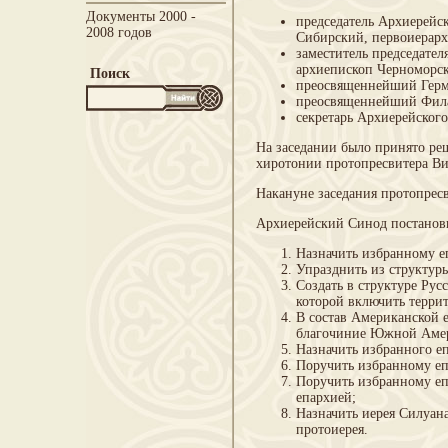
Документы 2000 -
председатель Архиерейс
2008 годов
Сибирский, первоиерар
заместитель председате
архиепископ Черноморск
Поиск
преосвященнейший Гермо
преосвященнейший Фила
секретарь Архиерейског
На заседании было принято ре
хиротонии протопресвитера Ви
Накануне заседания протопрес
Архиерейский Синод постанов
Назначить избранному е
Упразднить из структу
Создать в структуре Ру
которой включить терр
В состав Американской 
благочиние Южной Аме
Назначить избранного е
Поручить избранному еп
Поручить избранному е
епархией;
Назначить иерея Силуан
протоиерея.