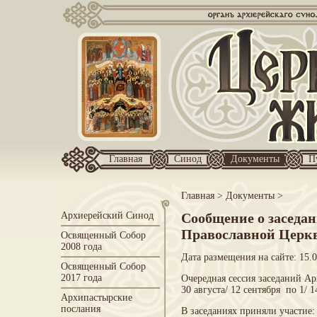
Главная
Синод
Документы
П
Главная
>
Документы
>
Архиерейский Синод
Сообщение о заседа
Православной Церк
Освященный Собор
2008 года
Дата размещения на сайте: 15.
Освященный Собор
2017 года
Очередная сессия заседаний А
30 августа/ 12 сентября по 1/ 1
Архипастырские
послания
В заседаниях приняли участие: