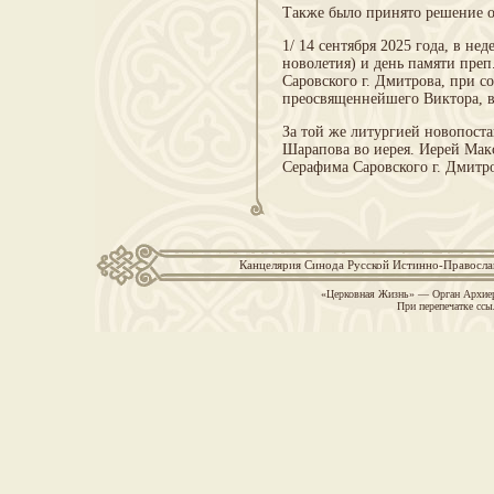
Также было принято решение о
1/ 14 сентября 2025 года, в не
новолетия) и день памяти преп
Саровского г. Дмитрова, при 
преосвященнейшего Виктора, в
За той же литургией новопост
Шарапова во иерея. Иерей Макс
Серафима Саровского г. Дмитр
Канцелярия Синода Русской Истинно-Православн
«Церковная Жизнь» — Орган Архиер
При перепечатке ссы