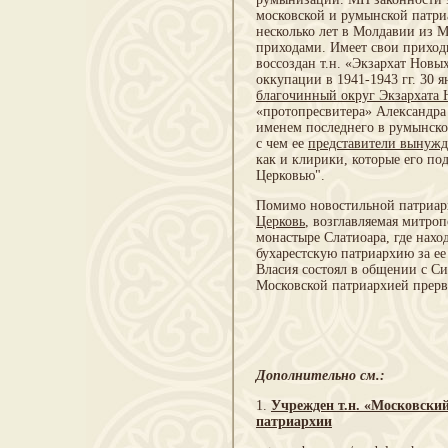
московской и румынской патри
несколько лет в Молдавии из 
приходами. Имеет свои приход
воссоздан т.н. «Экзархат Новы
оккупации в 1941-1943 гг. 30 я
благочинный округ Экзархата 
«протопресвитера» Александра
именем последнего в румынско
с чем ее
представители вынужде
как и клирики, которые его п
Церковью".
Помимо новостильной патриар
Церковь
, возглавляемая митро
монастыре Слатиоара, где нахо
бухарестскую патриархию за е
Власия состоял в общении с С
Московской патриархией прерв
Дополнительно см.:
1.
Учрежден т.н. «Московски
патриархии