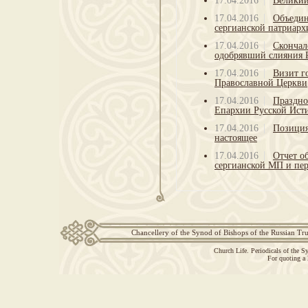
17.04.2016
Великий
17.04.2016
Объедин
сергианской патриарх
17.04.2016
Скончал
одобрявший слияния 
17.04.2016
Визит г
Православной Церкви
17.04.2016
Праздно
Епархии Русской Ист
17.04.2016
Позиция
настоящее
17.04.2016
Отчет о
сергианской МП и пер
Chancellery of the Synod of Bishops of the Russian Tr
Church Life. Periodicals of the 
For quoting a 