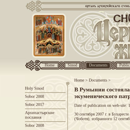
Home
Sinod
Documents
Public
Home
>
Documents
>
Holy Sinod
В Румынии состояла
экуменического пат
Sobor 2008
Sobor 2017
Date of publication on web-site: 
Архипастырские
30 сентября 2007 г. в Бухарес
послания
(Чоботя), избранного 12 сентя
Sobor 2008