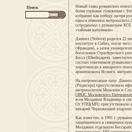
Новый глава румынских новост
Поиск
более глубокое сближение с Р
избрание как победу лагеря ру
пресса обвиняла митрополита 
сотрудничал с румынским КГБ -
«тайным католиком».
Даниил (Чоботя) родился 22 ию
институте в Сибиу, после чего
(Франция), а затем университе
богословия Страсбургского уни
Боссэ (Швейцария), заместителе
состоял советником румынского
хиротонисан в викарного епис
архиепископа Ясского, митроп
На интронизации патр. Даниил
(Ридигера) присутствовала офи
митрополитом Минским и Слуц
ОВЦС Московского Патриархат
всея Молдавии Владимир и сек
От УПЦ(МП) присутствовали а
викарий Черновицкой епархии
Как известно, в 1991 г. румын
запрещенного в священнослуже
Молдавии отдельную Бессараб
румынизации. МП законности э