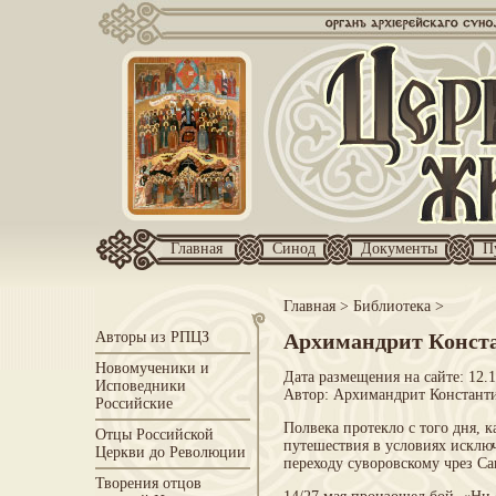
Главная
Синод
Документы
П
Главная
>
Библиотека
>
Авторы из РПЦЗ
Архимандрит Конста
Новомученики и
Дата размещения на сайте: 12.
Исповедники
Автор:
Архимандрит Константи
Российские
Полвека протекло с того дня, 
Отцы Российской
путешествия в условиях исклю
Церкви до Революции
переходу суворовскому чрез С
Творения отцов