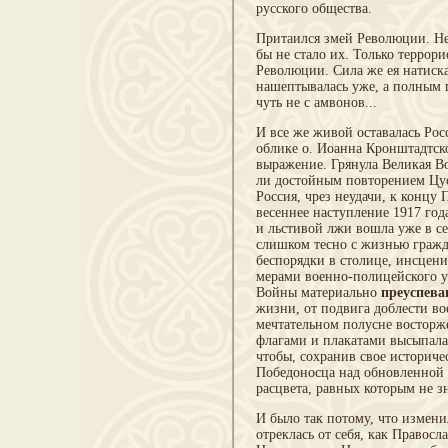
русского общества.
Притаился змей Революции. Не
бы не стало их. Только террор
Революции. Сила же ея натиска
нашептывалась уже, а полным г
чуть не с амвонов...
И все же живой оставалась Рос
облике о. Иоанна Кронштадтско
выражение. Грянула Великая В
ли достойным повторением Цус
Россия, чрез неудачи, к кон
весеннее наступление 1917 год
и льстивой лжи вошла уже в се
слишком тесно с жизнью гражд
беспорядки в столице, инсцени
мерами военно-полицейского у
Войны материально
преуспев
жизни, от подвига доблести во
мечтательном полусне восторж
флагами и плакатами высыпала 
чтобы, сохранив свое историчес
Победоносца над обновленной 
расцвета, равных которым не з
И было так потому, что измени
отреклась от себя, как Правосл