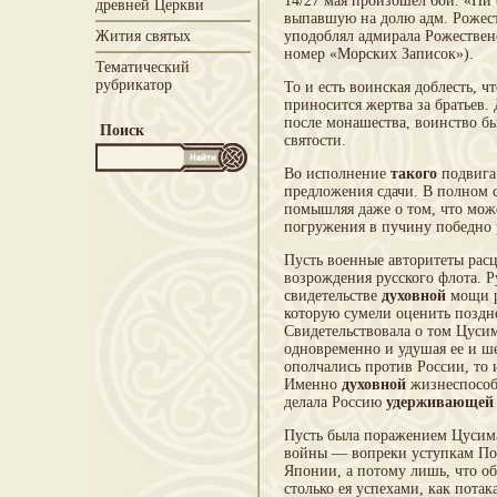
14/27 мая произошел бой. «Ни
древней Церкви
выпавшую на долю адм. Рожест
Жития святых
уподоблял адмирала Рожествен
номер «Морских Записок»).
Тематический
рубрикатор
То и есть воинская доблесть, ч
приносится жертва за братьев.
после монашества, воинство бы
Поиск
святости.
Во исполнение
такого
подвига 
предложения сдачи. В полном с
помышляя даже о том, что може
погружения в пучину победно р
Пусть военные авторитеты рас
возрождения русского флота. Р
свидетельстве
духовной
мощи р
которую сумели оценить поздн
Свидетельствовала о том Цусим
одновременно и удушая ее и ш
ополчались против России, то 
Именно
духовной
жизнеспособн
делала Россию
удерживающей
Пусть была поражением Цусима:
войны — вопреки уступкам Пор
Японии, а потому лишь, что о
столько ея успехами, как пота