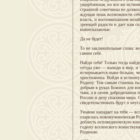
ущербленная, но все же истинн
страшной советчины не должна 
ждущая лишь возможности себя
власть, и воспоминанием неза
зреющей радости и дает нам си
вышесказанные:
Да не будет!
То не заклинательные слова: в
самим себе.
Найди себя! Только тогда найд
оттуда уже — выходи в мир, и 
исчерпывается ныне больше, че
христианина. Войди в истинн
Родину. Тем самым станешь ты 
добрым в руках Божиих для вос
тьма, а в своем доброделании 
России и делу спасения мира. 
свидетельствовать будут о неу
Уныние нападает на тебя — всп
озарилась новомученическая Ро
доблесть исповедническую воин
годину вселенского воинствую
Родиною.