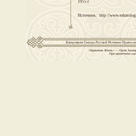
1955 г.
Источник: http://www.eshatolog
Канцелярия Синода Русской Истинно-Православн
«Церковная Жизнь» — Орган Архиер
При перепечатке ссы