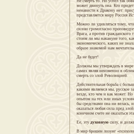
Не смерть то. Но успел так об
может двинуть она. Кто приде
ненависти к Дракону нет: при
представляется миру Россия И
Можно ли удивляться тому, чт
силою громогласно проповедует
Врага, а против гражданского 
стоим ли мы накануне того, ка
экономического, каких не знал
образе знакомой нам мечтател
Да не будет!
Должны мы утверждать в мире 
самих являя неизменно в облик
смерть со злой Революцией.
Действительная борьба с больш
какими являемся мы, русское з
везде, кто чем и как может. Н
опытом на тех или иных услови
бы средствами она ни велась, 
оказаться любая сила пред зло
конечном счете не оказаться э
Ее, эту
духовную
силу, и долж
В мир брошен лозунг «психоло