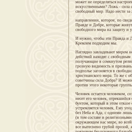
может не определяться настрое
искусственными? Ложь - сила с
свободный мир. Надо нести за 
направлении, которое, по свиде
Правде и Добре, которые живу
свободного мира на защиту и 
И нужно, чтобы эти Правда и
Кремлем подходим мы.
Наглядно завладевают миром н
действий находят с свободным
получающие в сомкнутом религ
грозную видимость и призваны 
подполье загоняется в свободн
христианского мира. То же с о
советчины сила Добра? И мож
против этого некоторые группы
Человек остается человеком, с
несет его человек, отрекшийся 
бунтом, который в этом отказе
устремляется человек, Ему упо
без Неба и Ада, с одними лиш
(в том составе и религиозными!
окружающем нас мире, во всей
все вытеснено грубой прозой, 
покровом бездуховного благобы