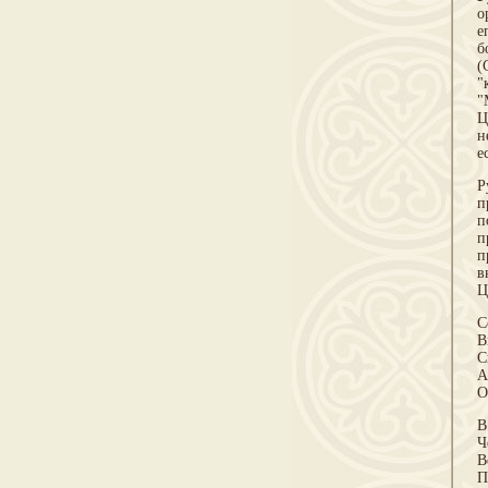
о
е
б
(
"
"
Ц
н
е
Р
п
п
п
п
в
Ц
С
В
С
А
О
В
Ч
В
П