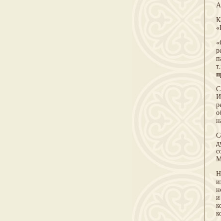
А
К
«
«
р
п
т
п
С
И
р
о
н
С
д
с
М
Н
и
н
и
к
к