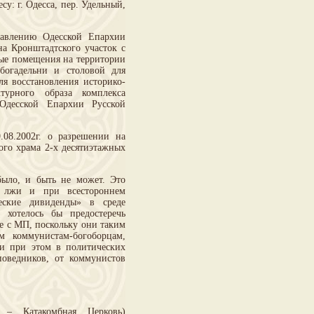
у: г. Одесса, пер. Удельный,
равлению Одесской Епархии
а Кронштадтского участок с
ные помещения на территории
богадельни и столовой для
я восстановления историко-
турного образа комплекса
Одесской Епархии Русской
.08.2002г. о разрешении на
ого храма 2-х десятиэтажных
было, и быть не может. Это
ю лжи и при всестороннем
еские дивиденды» в среде
 хотелось бы предостеречь
е с МП, поскольку они таким
м коммунистам-богоборцам,
и при этом в политических
оведников, от коммунистов
– Катакомбная Церковь)