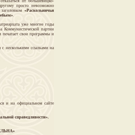
отказаться от большевицко-
другому просто невозможно
 заголовком
«Раскольничьи
ребьем»
.
патриархата уже многие годы
ора Коммунистической партии
и печатает свои программы и
я с несколькими ссылками на
ся и на официальном сайте
альной справедливости».
ЕЛЬНА»