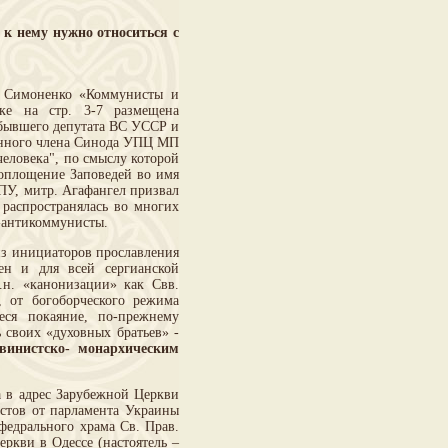
 к нему нужно относиться с
. Симоненко «Коммунисты и
ке на стр. 3-7 размещена
 бывшего депутата ВС УССР и
оянного члена Синода УПЦ МП
человека", по смыслу которой
воплощение Заповедей во имя
ПУ, митр. Агафангел призвал
распространялась во многих
ы-антикоммунисты.
из инициаторов прославления
ен и для всей сергианской
.н. «канонизации» как Свв.
 от богоборческого режима
еся покаяние, по-прежнему
 своих «духовных братьев» -
винистско- монархическим
 в адрес Зарубежной Церкви
истов от парламента Украины
федрального храма Св. Прав.
ркви в Одессе (настоятель –