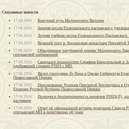
Связанные новости
17.04.2016
Крестный путь Митрополита Виталия
17.04.2016
Зимняя сессия Епархиального пастырского училищ
17.04.2016
Летняя учебная сессия Епархиального Пастырског
17.04.2016
Великий пост в Леснинском монастыре Пресвятой
17.04.2016
Объединение зарубежной церкви Матрополита Лав
сергианской патриархией
17.04.2016
Скончался архиепископ Серафим Брюссельский и З
одобрявший слияния РПЦЗ с МП.
17.04.2016
Визит господина Ле Пена в Омско-Сибирскую Епа
Православной Церкви
17.04.2016
Празднование Успения Пресвятой Богородицы в Од
Епархии Русской Истинно-Православной Церкви
17.04.2016
Позиция и безпринципность иерархов РПЦЗ(Л), ил
настоящее
17.04.2016
Отчет об официальной встрече делегации Синода Р
сергианской МП и переговорах об унии