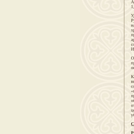
А
1
У
Р
н
х
п
а
с
И
О
п
о
К
в
с
«
п
о
о
ц
у
С
Р