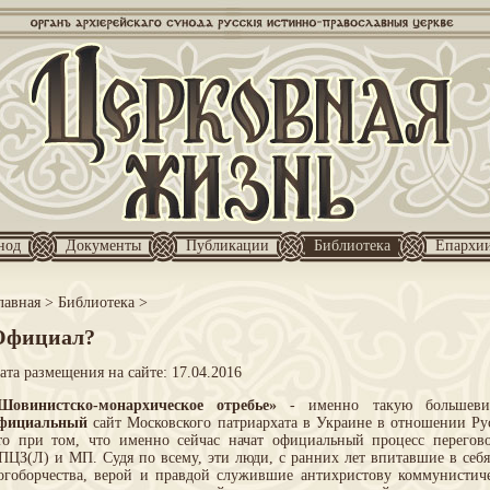
нод
Документы
Публикации
Библиотека
Епархи
лавная
>
Библиотека
>
Официал?
ата размещения на сайте: 17.04.2016
Шовинистско-монархическое отребье»
- именно такую большевиц
фициальный
сайт Московского патриархата в Украине в отношении Ру
то при том, что именно сейчас начат официальный процесс перего
ПЦЗ(Л) и МП. Судя по всему, эти люди, с ранних лет впитавшие в себя
огоборчества, верой и правдой служившие антихристову коммунистич