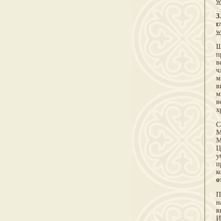
w
3
г
w
Ш
п
в
ч
м
в
м
в
х
С
М
М
Ц
у
п
к
о
П
н
в
И