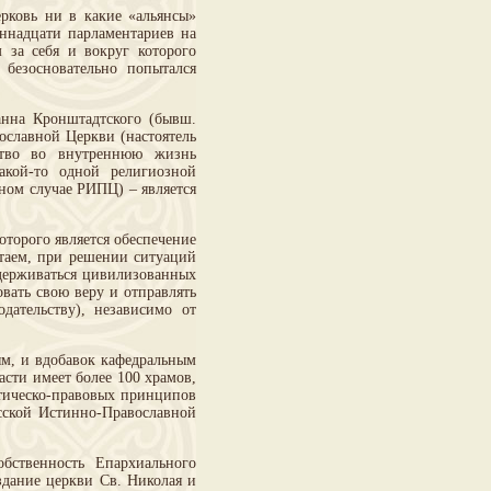
ерковь ни в какие «альянсы»
иннадцати парламентариев на
 за себя и вокруг которого
безосновательно попытался
анна Кронштадтского (бывш.
ославной Церкви (настоятель
ство во внутреннюю жизнь
акой-то одной религиозной
ном случае РИПЦ) – является
оторого является обеспечение
итаем, при решении ситуаций
держиваться цивилизованных
вать свою веру и отправлять
дательству), независимо от
ым, и вдобавок кафедральным
сти имеет более 100 храмов,
тическо-правовых принципов
сской Истинно-Православной
бственность Епархиального
дание церкви Св. Николая и