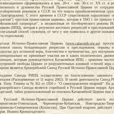
рганизационно сформировалась в кон. 20-х – нач. 30-х гг. ХХ ст. в ре
пископата и духовенства Русской Православной Церкви от сотрудн
огоборческим режимом в СССР, на что пошла прообновленческая групп
Страгородским). С этого времени в СССР существовали параллельно о
красная") «русская православная церковь», которая в 1943 г. по приказу
Московский патриархат", и независимая от богоборческого режима Ис
ерковь (ИПЦ), которая в результате жестоких репрессий и преследовани
елегальный способ служения, от чего у нее появилось и другое названи
сть подпольная).
усская Истинно-Православная Церковь (
www.catacomb.org.ua
) просу
ронеся сквозь большевицкие репрессии и преследования, тюрьмы и
одполье дух истинной веры, благочестия и мученичества, дух внутрен
ринципиально не принимает участия ни в каких политических движе
ринцип, которым руководствуется Катакомбная ИПЦ – хранение чисто
нутренней свободы Церкви от разрушительных влияний «стихий мiра 
еркви является Архиерейский Синод Русской Истинно-Православной Це
оздание Синода РИПЦ осуществлено по благословению законного
италия (Распоряжение от 11 марта 2002). В своей деятельности Синод 
в. Патр. Тихона за № 362 от 1920 г. "О самоуправлении епархий". На 
рхиерейского Синода является старейший в Русской Церкви иерарх Ар
десский, тайно рукоположенный во епископа Катакомбной Церкви еще в 
 Руссской Истинно-Православной Церкви действует шесть епар
ерниговско-Гомельськая, Черноморско-Кубанская, Новгородско-Тв
ерненско-Семиреченская (Казахстан). При Одесской епархии действует
рав. Иоанна Кронштадтского.