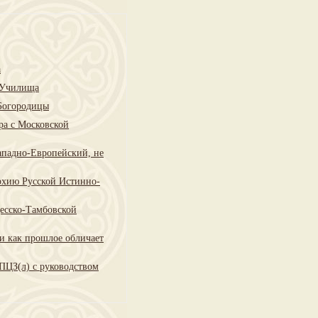
а
о Училища
 Богородицы
ра с Московской
ападно-Европейский, не
рхию Русской Истинно-
есско-Тамбовской
и как прошлое обличает
ПЦЗ(л) с руководством