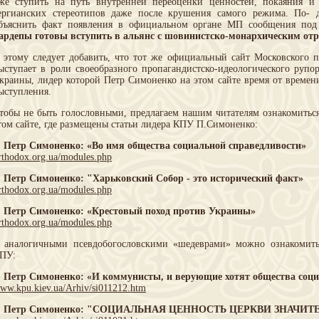
же ступить на путь внутренней переоценки ценностей, покаяния и 
ергианских стереотипов даже после крушения самого режима. По- 
бъяснить факт появления в официальном органе МП сообщения под
ардепы готовы вступить в альянс с шовинистско-монархическим от
 этому следует добавить, что тот же официальный сайт Московского 
ыступает в роли своеобразного пропагандистско-идеологического руп
краины, лидер которой Петр Симоненко на этом сайте время от времен
ыступления.
тобы не быть голословными, предлагаем нашим читателям ознакомитьс
том сайте, где размещены статьи лидера КПУ П.Симоненко:
. Петр Симоненко: «Во имя общества социальной справедливости»
rthodox.org.ua/modules.php
. Петр Симоненко: "Харьковский Собор - это исторический факт»
rthodox.org.ua/modules.php
. Петр Симоненко: «Крестовый поход против Украины»
rthodox.org.ua/modules.php
 аналогичными псевдобогословскими «шедеврами» можно ознакомить
ПУ:
. Петр Симоненко: «И коммунисты, и верующие хотят общества соци
ww.kpu.kiev.ua/Arhiv/si011212.htm
. Петр Симоненко: "СОЦИАЛЬНАЯ ЦЕННОСТЬ ЦЕРКВИ ЗНАЧИТ