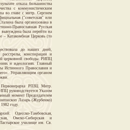
зультате отказа большинства
ичества с коммунистическим
а во главе с митр. Сергием
фициальная ("советская" или
 Сталина была организована в
тинно-Православная Русская
й вынуждена была перейти на
е – Катакомбная Церковь (то
ществовала до наших дней,
 расстрелы, конспирации и
ней церковной свободы. РИПЦ
ниях и идеологиях. Главный
ты Истинного Православия и
сего». Управляющим органом
ркви.
 Первоиерарха РПЗЦ Митр.
РИПЦ руководствуется Указом
данный момент Председателем
хиепископ Лазарь (Журбенко)
1982 году.
хий: Одесско-Тамбовская,
ерская, Омско-Сибирская и
 Пастырское училище им. Св.