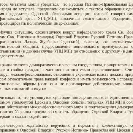
тобы читатели могли убедиться, что Русская Истинно-Православная Ц
икогда не вступала, предлагаем ознакомиться с текстом обращения од
мя председателя Одесской облгосадминистрации, который говорит сам
фициальный орган УПЦ(МП), замалчивая смысл самого обращения, 
провоцировать политический пиар-скандал:
Изучив ситуацию, сложившуюся вокруг кафедрального храма Св. Ио
рам Свв. Николая и Ариадны) Одесской Епархии Русской Истинно-Прав
рхиепископ Лазарь Журбенко Одесский), считаем, что вмешатель
елигиозной общины, предоставление монопольного преимущества к
рганизации (в данном случае УПЦ МП) по отношению к другому (в дан
едопустимым.
краина является демократическо-правовым государством, приоритетами к
рав и свобод граждан, в частности относительно вероисповедания. Сч
округ межконфессиональных отношений украинская власть должна при
орм относительно права каждой конфессии иметь возможность исповедо
елигиозные обряды (если они не противоречат действующему законо
ичных симпатий и вкусов.
читывая то, что упомянутое культовое помещение является единственн
рамом упомянутой Церкви в Одесской области, тогда как УПЦ МП в обла
ади обеспечения межконфессионального мира и подтверждения демокра
азвития Украины просим рассмотреть обращение Одесской Епархии Ру
еркви и оказать содействие:
довлетворить ходатайство верующих и передать в коллективную со
правления Одесской Епархии Русской Истинно- Православной Церкви з