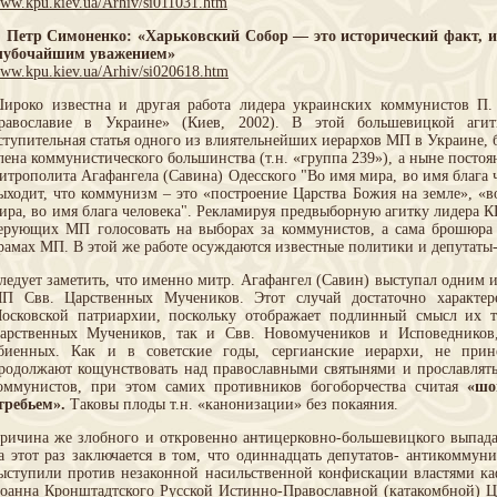
ww.kpu.kiev.ua/Arhiv/si011031.htm
. Петр Симоненко: «Харьковский Собор — это исторический факт, и
лубочайшим уважением»
ww.kpu.kiev.ua/Arhiv/si020618.htm
ироко известна и другая работа лидера украинских коммунистов П
равославие в Украине» (Киев, 2002). В этой большевицкой агит
ступительная статья одного из влиятельнейших иерархов МП в Украине,
лена коммунистического большинства (т.н. «группа 239»), а ныне пост
итрополита Агафангела (Савина) Одесского "Во имя мира, во имя блага 
ыходит, что коммунизм – это «построение Царства Божия на земле», «
ира, во имя блага человека". Рекламируя предвыборную агитку лидера К
ерующих МП голосовать на выборах за коммунистов, а сама брошюра 
рамах МП. В этой же работе осуждаются известные политики и депутат
ледует заметить, что именно митр. Агафангел (Савин) выступал одним 
П Свв. Царственных Мучеников. Этот случай достаточно характер
осковской патриархии, поскольку отображает подлинный смысл их т
арственных Мучеников, так и Свв. Новомучеников и Исповедников,
биенных. Как и в советские годы, сергианские иерархи, не прин
родолжают кощунствовать над православными святынями и прославлять
оммунистов, при этом самих противников богоборчества считая
«шо
требьем».
Таковы плоды т.н. «канонизации» без покаяния.
ричина же злобного и откровенно антицерковно-большевицкого выпада
а этот раз заключается в том, что одиннадцать депутатов- антикоммун
ыступили против незаконной насильственной конфискации властями ка
оанна Кронштадтского Русской Истинно-Православной (катакомбной) Це