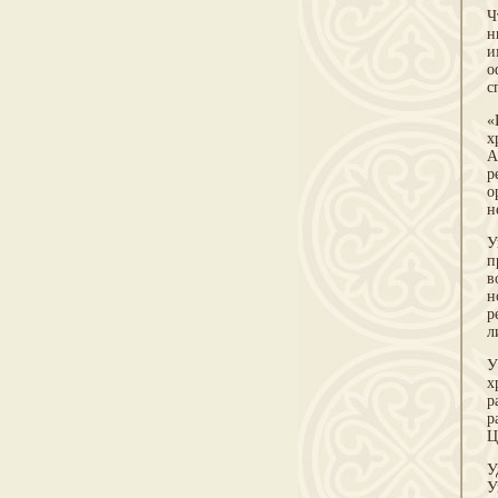
Ч
н
и
о
с
«
х
А
р
о
н
У
п
в
н
р
л
У
х
р
р
Ц
У
У