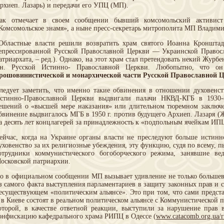
рхиеп. Лазарь) и передачи его УПЦ (МП).
ак отмечает в своем сообщении бывший комсомольский активист 
Комсомольское знамя», а ныне пресс-секретарь митрополита МП Владими
Областные власти решили возвратить храм святого Иоанна Кронштад
епрессированной Русской Православной Церкви — Украинской Правос
атриархата, – ред.). Однако, на этот храм стал претендовать некий Жур
.н. Русской Истинно- Православной Церкви. Любопытно, что 
рошовинистической и монархической части Русской Православной 
ледует заметить, что именно такие обвинения в отношении духовенс
стинно-Православной Церкви выдвигали палачи НКВД-КГБ в 1930-
ешений о «высшей мере наказания» или длительном тюремном заключ
бвинение выдвигалось МГБ в 1950 г. против будущего Архиеп. Лазаря (Ж
а десять лет концлагерей за принадлежность к «подпольным ячейкам ИП
ейчас, когда на Украине органы власти не преследуют больше истин
уховенство за их религиозные убеждения, эту функцию, судя по всему, п
отрудники коммунистического богоборческого режима, занявшие ве
осковской патриархии.
о в официальном сообщении МП вызывает удивление не только большев
з самого факта выступления парламентариев в защиту законных прав и с
есуществующем «политическим альянсе». Это при том, что сами предста
 в Киеве состоят в реальном политическом альянсе с Коммунистической 
оторой, в качестве ответной реакции, выступили за нарушение прав
онфискацию кафедрального храма РИПЦ в Одессе (
www.catacomb.org.ua/