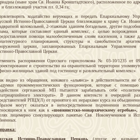
риадны (ныне храм Св. Иоанна Кронштадтского), расположенное по адрес
, и близлежащий участок пл. 0,34 га;
довлетворить ходатайство верующих и передать Епархиальному Уп
усской Истинно-Православной Церкви близлежащие к храму Св. Иоанн
адвратной колокольней, 2-этажным зданием богадельни, другие подсоб
рама, которые составляют единый комплекс, с целью возрождения 
редоставления помощи малообеспеченным слоям населения, а также дл
рхитектурного планирования, структуры и самобытности архитек
ооружений церкви, запланированных Епархиальным Управлением 
стинно-Православной Церкви.
тменить распоряжения Одесского горисполкома № 03-10/1235 от 09
роектирование и строительство на охранительной территории упомянут
фисно-жилищных зданий под гостиницу и развлекательный комплекс».
ак видно из обращения, никакого «альянса» в действительности не 
ыдумки прокоммунистических функционеров, которые с помощь
одействии сергианской МП пытаются зарабатывать себе «политич
патриархийного электората». В данном контексте в очередной раз
редставителей РПЦЗ(Л) от принятого их иерархами курса на объединени
бразом могут оказаться в непосредственном подчинении истинны
тносящимся к ним как к
«шовинистско-монархическому отребью»,
елях лицемерно спекулирующих памятью Свв. Новомучеников и Исп
биенных.
правка:
усская Истинно-Православная Церковь
(другое ее название 