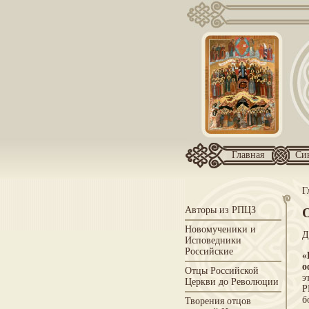
Главная
Си
Г
Авторы из РПЦЗ
Новомученики и
Д
Исповедники
Российские
«
о
Отцы Российской
э
Церкви до Революции
Р
б
Творения отцов