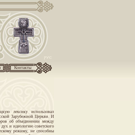
и
Контакты
кую лексику использовал
сской Зарубежной Церкви. И
воров об объединении между
 дух и идеологию советского
ескому режиму, не способны