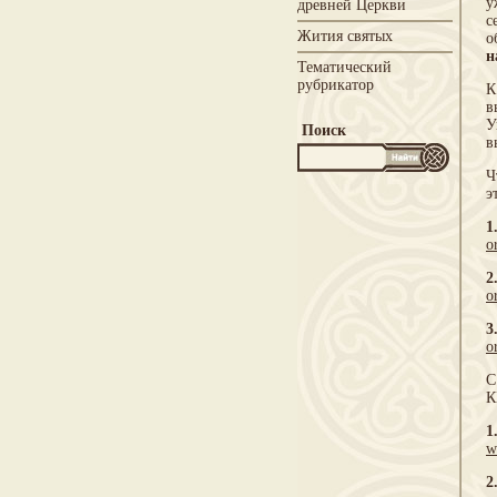
у
древней Церкви
с
Жития святых
о
н
Тематический
рубрикатор
К
в
У
Поиск
в
Ч
э
1
o
2
o
3
o
С
К
1
w
2