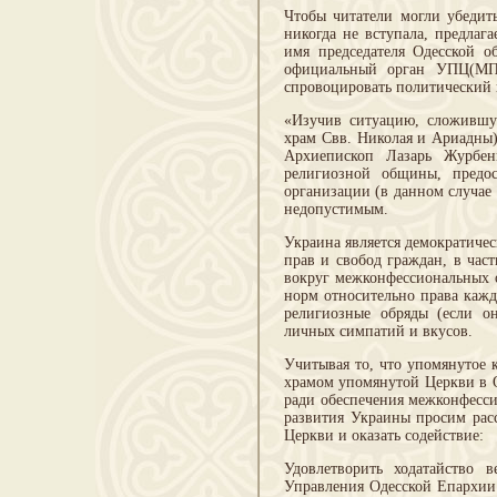
Чтобы читатели могли убедить
никогда не вступала, предлаг
имя председателя Одесской о
официальный орган УПЦ(МП),
спровоцировать политический 
«Изучив ситуацию, сложившу
храм Свв. Николая и Ариадны)
Архиепископ Лазарь Журбен
религиозной общины, предос
организации (в данном случае
недопустимым.
Украина является демократичес
прав и свобод граждан, в час
вокруг межконфессиональных 
норм относительно права кажд
религиозные обряды (если он
личных симпатий и вкусов.
Учитывая то, что упомянутое 
храмом упомянутой Церкви в О
ради обеспечения межконфесс
развития Украины просим рас
Церкви и оказать содействие:
Удовлетворить ходатайство 
Управления Одесской Епархии