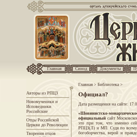
Главная
Синод
Документы
П
Главная
>
Библиотека
>
Авторы из РПЦЗ
Официал?
Новомученики и
Дата размещения на сайте: 17.
Исповедники
Российские
«Шовинистско-монархическо
официальный
сайт Московско
Отцы Российской
это при том, что именно се
Церкви до Революции
РПЦЗ(Л) и МП. Судя по всему,
богоборчества, верой и прав
Творения отцов