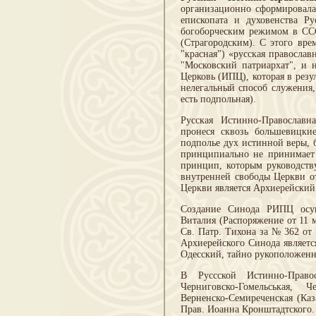
организационно сформировалас
епископата и духовенства Р
богоборческим режимом в ССС
(Страгородским). С этого вре
"красная") «русская православ
"Московский патриархат", и 
Церковь (ИПЦ), которая в рез
нелегальный способ служения,
есть подпольная).
Русская Истинно-Православн
пронеся сквозь большевицки
подполье дух истинной веры, 
принципиально не принимает 
принцип, которым руководств
внутренней свободы Церкви о
Церкви является Архиерейски
Создание Синода РИПЦ осущ
Виталия (Распоряжение от 11 
Св. Патр. Тихона за № 362 от
Архиерейского Синода являетс
Одесский, тайно рукоположенн
В Руссской Истинно-Правос
Черниговско-Гомельськая, Ч
Верненско-Семиреченская (Каз
Прав. Иоанна Кронштадтского.