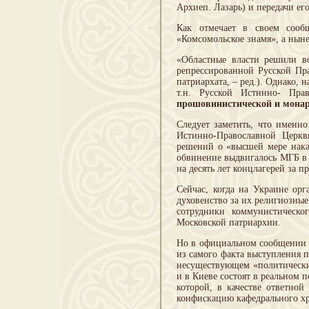
Архиеп. Лазарь) и передачи е
Как отмечает в своем сооб
«Комсомольское знамя», а нын
«Областные власти решили во
репрессированной Русской Пр
патриархата, – ред.). Однако,
т.н. Русской Истинно- Пр
прошовинистической и монар
Следует заметить, что именн
Истинно-Православной Церк
решений о «высшей мере нака
обвинение выдвигалось МГБ в 
на десять лет концлагерей за
Сейчас, когда на Украине ор
духовенство за их религиозные
сотрудники коммунистическо
Московской патриархии.
Но в официальном сообщении М
из самого факта выступления 
несуществующем «политическим
и в Киеве состоят в реальном 
которой, в качестве ответно
конфискацию кафедрального хр