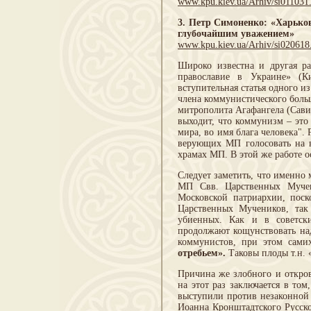
www.kpu.kiev.ua/Arhiv/si011031
3. Петр Симоненко: «Харьков
глубочайшим уважением»
www.kpu.kiev.ua/Arhiv/si020618
Широко известна и другая р
православие в Украине» (К
вступительная статья одного 
члена коммунистического боль
митрополита Агафангела (Савин
выходит, что коммунизм – это
мира, во имя блага человека"
верующих МП голосовать на в
храмах МП. В этой же работе 
Следует заметить, что именно
МП Свв. Царственных Мучени
Московской патриархии, поск
Царственных Мучеников, так
убиенных. Как и в советски
продолжают кощунствовать над
коммунистов, при этом сами
отребьем».
Таковы плоды т.н. 
Причина же злобного и откро
на этот раз заключается в то
выступили против незаконной 
Иоанна Кронштадтского Русско