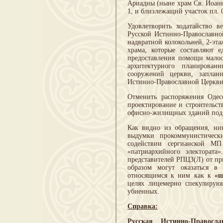
Ариадны (ныне храм Св. Иоанна
1, и близлежащий участок пл. 0
Удовлетворить ходатайство 
Русской Истинно-Православно
надвратной колокольней, 2-эт
храма, которые составляют 
предоставления помощи малоо
архитектурного планирован
сооружений церкви, заплан
Истинно-Православной Церкви
Отменить распоряжения Одес
проектирование и строительст
офисно-жилищных зданий под 
Как видно из обращения, ник
выдумки прокоммунистичес
содействии сергианской МП
«патриархийного электората
представителей РПЦЗ(Л) от пр
образом могут оказаться в
относящимся к ним как к
«ш
целях лицемерно спекулирую
убиенных.
Справка:
Русская Истинно-Правосл