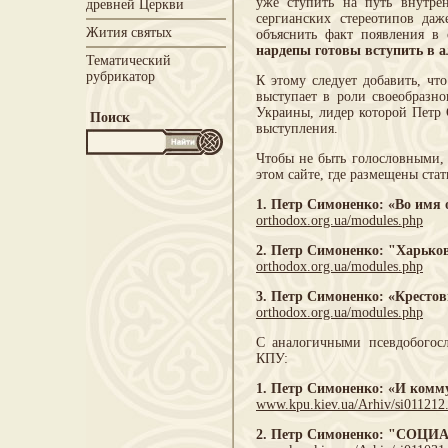
уже ступить на путь внутрен
древней Церкви
сергианских стереотипов да
Жития святых
объяснить факт появления в
нардепы готовы вступить в 
Тематический
рубрикатор
К этому следует добавить, чт
выступает в роли своеобразно
Украины, лидер которой Петр 
Поиск
выступления.
Чтобы не быть голословными, 
этом сайте, где размещены ст
1. Петр Симоненко: «Во имя 
orthodox.org.ua/modules.php
2. Петр Симоненко: "Харьков
orthodox.org.ua/modules.php
3. Петр Симоненко: «Кресто
orthodox.org.ua/modules.php
С аналогичными псевдобогос
КПУ:
1. Петр Симоненко: «И комм
www.kpu.kiev.ua/Arhiv/si011212
2. Петр Симоненко: "СО