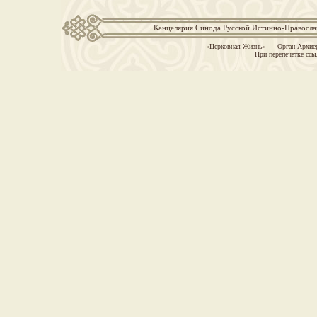
Канцелярия Синода Русской Истинно-Православн
«Церковная Жизнь» — Орган Архиер
При перепечатке ссы