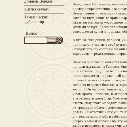
древней Церкви
Перед нами Иерусалим, величест
одеждах торжественно, с кадилам
Жития святых
Пение гимнов и песнопений оглаш
Тематический
какой-то шум, какие-то крики, н
рубрикатор
Оказывается, здесь же, во двор
криками воздух. Здесь происход
совершается купля и продажа, обм
Поиск
А что же священник, фарисеи, уч
принимают участие в этой купле-п
находят это неуместным, но они п
торговцев — родственники перв
Но вот в воротах появляются нов
пришли издалека, из Галилеи. Вп
и почитания. Лицо Его исполнено
останавливается, пораженный кри
полные благости и кротости дото
которых исцеляет болезнь, котор
которой Он изгоняет животных. О
углам храма, и голосом, в которо
это отсюда, и дома Отца Моего н
власть, силу этого молодого равв
их традиции, обычаи, державшиес
делать. Он ответил: «Разрушьте эт
учителя затаили злобу в себе,
они 
дверях храма изобразил бы эту ка
злоба и ненависть в глазах учите