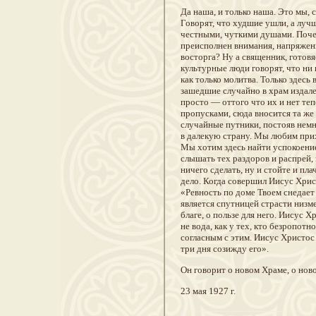
Да наша, и только наша. Это мы, 
Говорят, что худшие ушли, а луч
честными, чуткими душами. Почему
преисполнен внимания, напряжени
восторга? Ну а священник, готов
культурные люди говорят, что ни 
как только молитва. Только здесь 
зашедшие случайно в храм издале
просто — оттого что их и нет те
пропусками, сюда вносится та же 
случайные путники, постояв немн
в далекую страну. Мы любим прих
Мы хотим здесь найти успокоение
слышать тех раздоров и распрей,
ничего сделать, ну и стойте и п
дело. Когда совершил Иисус Христ
«Ревность по доме Твоем снедает 
является спутницей страсти низм
благе, о пользе для него. Иисус 
не вода, как у тех, кто безропот
согласным с этим. Иисус Христос 
три дня созижду его».
Он говорит о новом Храме, о нов
23 мая 1927 г.