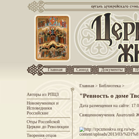
Главная
Синод
Документы
П
Главная
>
Библиотека
>
Авторы из РПЦЗ
"Ревность о доме Тво
Новомученики и
Дата размещения на сайте: 17.
Исповедники
Российские
Священномученик Анатолий Жу
Отцы Российской
Церкви до Революции
Творения отцов