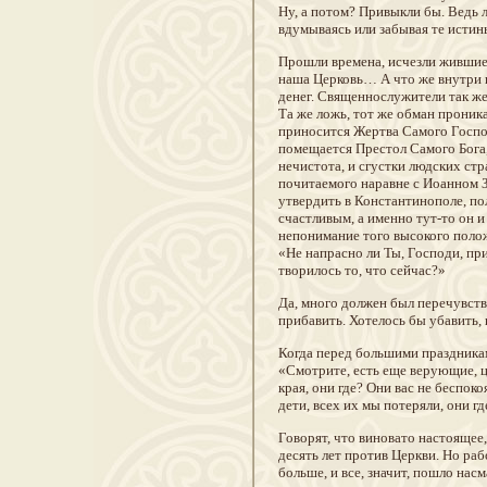
Ну, а потом? Привыкли бы. Ведь л
вдумываясь или забывая те истин
Прошли времена, исчезли жившие 
наша Церковь… А что же внутри и
денег. Священнослужители так же,
Та же ложь, тот же обман проника
приносится Жертва Самого Господ
помещается Престол Самого Бога, 
нечистота, и сгустки людских стра
почитаемого наравне с Иоанном З
утвердить в Константинополе, пол
счастливым, а именно тут-то он и
непонимание того высокого полож
«Не напрасно ли Ты, Господи, пр
творилось то, что сейчас?»
Да, много должен был перечувство
прибавить. Хотелось бы убавить, 
Когда перед большими праздникам
«Смотрите, есть еще верующие, ц
края, они где? Они вас не беспок
дети, всех их мы потеряли, они гд
Говорят, что виновато настоящее
десять лет против Церкви. Но рабо
больше, и все, значит, пошло нас