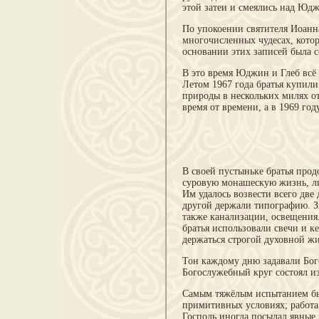
этой затеи и смеялись над Юд
По упокоении святителя Иоанн
многочисленных чудесах, кото
основании этих записей была 
В это время Юджин и Глеб всё 
Летом 1967 года братья купили
природы в нескольких милях о
время от времени, а в 1969 год
В своей пустыньке братья прод
суровую монашескую жизнь, ли
Им удалось возвести всего две
другой держали типографию. Зи
также канализации, освещения.
братья использовали свечи и 
держаться строгой духовной жи
Тон каждому дню задавали Бог
Богослужебный круг состоял из
Самым тяжёлым испытанием был
примитивных условиях; работа
Господь иногда посылал явные 