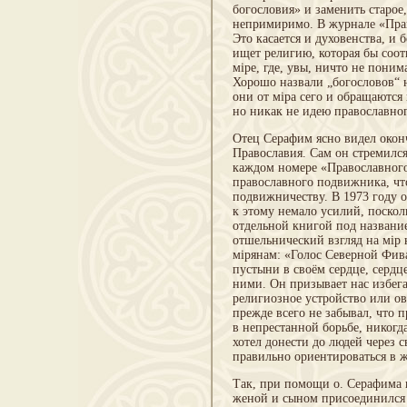
богословия» и заменить старо
непримиримо. В журнале «Прав
Это касается и духовенства, и
ищет религию, которая бы соот
міре, где, увы, ничто не поним
Хорошо назвали „богословов“ 
они от міра сего и обращаются
но никак не идею православно
Отец Серафим ясно видел оконч
Православия. Сам он стремилс
каждом номере «Православного
православного подвижника, чт
подвижничеству. В 1973 году 
к этому немало усилий, поско
отдельной книгой под названи
отшельнический взгляд на мір 
мірянам: «Голос Северной Фива
пустыни в своём сердце, серд
ними. Он призывает нас избега
религиозное устройство или ов
прежде всего не забывал, что
в непрестанной борьбе, никогд
хотел донести до людей через
правильно ориентироваться в 
Так, при помощи о. Серафима 
женой и сыном присоединился 