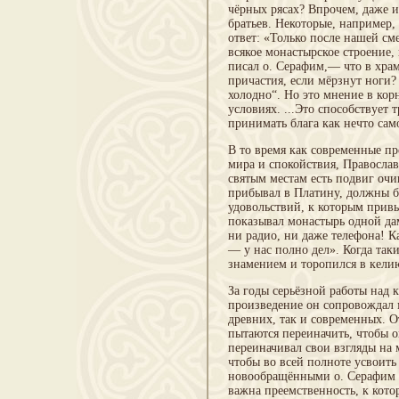
чёрных рясах? Впрочем, даже 
братьев. Некоторые, например,
ответ: «Только после нашей см
всякое монастырское строение
писал о. Серафим,— что в храм
причастия, если мёрзнут ноги? 
холодно“. Но это мнение в ко
условиях. ...Это способствует
принимать блага как нечто сам
В то время как современные пр
мира и спокойствия, Православ
святым местам есть подвиг оч
прибывал в Платину, должны б
удовольствий, к которым прив
показывал монастырь одной дам
ни радио, ни даже телефона! К
— у нас полно дел». Когда так
знамением и торопился в кели
За годы серьёзной работы над
произведение он сопровождал 
древних, так и современных. О
пытаются переиначить, чтобы 
переиначивал свои взгляды на 
чтобы во всей полноте усвоить
новообращёнными о. Серафим у
важна преемственность, к кот