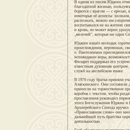
В одном из писем Юджин отмеч
благодатной жизнью, пользуясь
борются с врагом — с ересью, 
некоторые её аспекты: хилиазм
распознать, можно им сопротив
воспитывался не на житиях свя
и кровь, не может верно уразу
„мелочей“, которые ни один Со
Юджин нашёл молодых соратник
происхождения, иеромонах, св
о. Пантелеимон присоединился
исповедание веры, возможност
Филарет поддержал его устремл
известным духовным центром, 
служб на английском языке.
В 1970 году братья приняли уч
Аляскинского. Они составили 
принесли на торжественное про
коробок с текстом, чтобы разд
прославления руководил перво
этого Богослужения Юджин и Г
Архиерейского Синода вручил 
«Православном слове» оно мног
дальнейший путь братства опр
деятельностью.