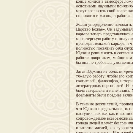
конце концов в атмосфере лож
основными научными понятиями,
могут возвысить свой голос н
становятся и жизнь, и работа».
Желая упорядоченно изложить 
Царство Божье». Он задумывал 
карьера теперь представлялас
магистерскую работу и получил
преподавательской карьеры и ч
полностью посвятить себя слу
Юджин решил жить в согласии 
работал дворником, мойщиком 
бы она не требовала умственны
Затея Юджина из области «рел
тяжёлую работу: чтобы его кри
святителей, философов, истори
литературных персонажей. Из 
была завершена и напечатана.
фрагменты были позднее включ
В течение десятилетий, прошед
что Юджин предсказывал, испо
наступил, так же, как и возни
сопровождаемое всевозможным
голода людей влечёт безграни
и занятие магией, как суррога
капризы человека... И что ещё 