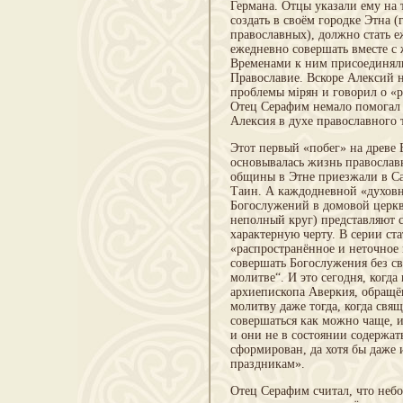
Германа. Отцы указали ему на
создать в своём городке Этна 
православных), должно стать 
ежедневно совершать вместе с 
Временами к ним присоединяли
Православие. Вскоре Алексий 
проблемы мірян и говорил о «
Отец Серафим немало помогал 
Алексия в духе православного 
Этот первый «побег» на древе 
основывалась жизнь православ
общины в Этне приезжали в Са
Таин. А каждодневной «духовн
Богослужений в домовой церкв
неполный круг) представляют 
характерную черту. В серии ст
«распространённое и неточное 
совершать Богослужения без с
молитве“. И это сегодня, когда
архиепископа Аверкия, обращё
молитву даже тогда, когда св
совершаться как можно чаще, и 
и они не в состоянии содержат
сформирован, да хотя бы даже 
праздникам».
Отец Серафим считал, что небо