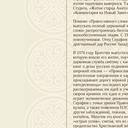
потом тщательно выверялся. Т
Студита, «Житие старца Анато
«Комментария на Новый Завет»
Помимо «Православного слова»,
выпускать полный церковный к
слова» распространялась беспл
малообеспеченным людям. С 19
новомучеников. Отец Серафим 
драгоценный дар России Запад
В 1976 году Братство выпусти
которую вошли его житие, поу
церковная служба святому с ка
книг о делах русских подвижн
широкий отклик — «Православи
религиозные направления и ха
прокладывают дорогу міровой 
пятидесятницы» последних врем
рассматриваемых им идей и уче
скором времени эти идеи и уче
играет экуменическое движение
Серафим с точки зрения Правос
культы, а также появления НЛО
другие заблуждения), показав,
погибель. Многим эта книга по
«острых углов», считая, что во
предательство Христианской ве