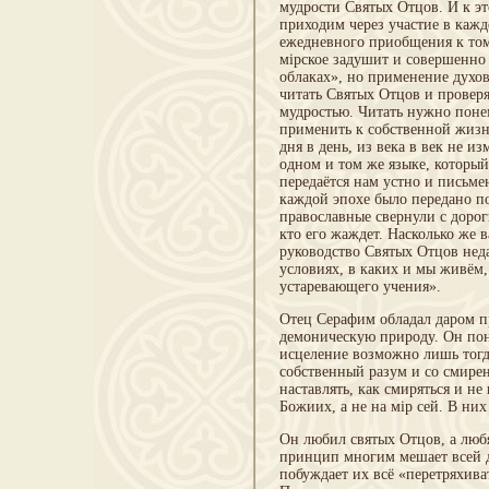
мудрости Святых Отцов. И к 
приходим через участие в кажд
ежедневного приобщения к тому
мірское задушит и совершенно
облаках», но применение духо
читать Святых Отцов и проверя
мудростью. Читать нужно поне
применить к собственной жизни
дня в день, из века в век не 
одном и том же языке, которы
передаётся нам устно и письм
каждой эпохе было передано по
православные свернули с дорог
кто его жаждет. Насколько же
руководство Святых Отцов нед
условиях, в каких и мы живём,
устаревающего учения».
Отец Серафим обладал даром п
демоническую природу. Он пони
исцеление возможно лишь тогда
собственный разум и со смире
наставлять, как смиряться и не
Божиих, а не на мір сей. В них
Он любил святых Отцов, а люб
принцип многим мешает всей 
побуждает их всё «перетряхива