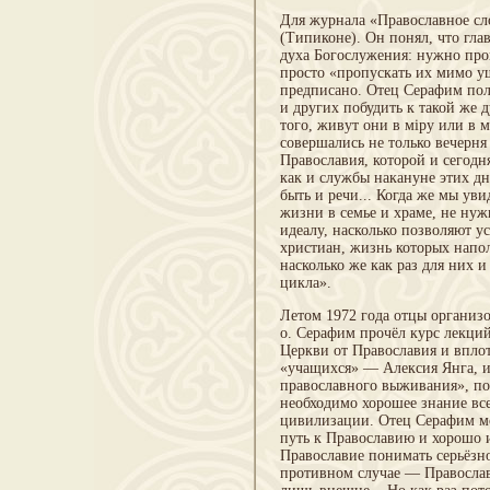
Для журнала «Православное сло
(Типиконе). Он понял, что глав
духа Богослужения: нужно про
просто «пропускать их мимо у
предписано. Отец Серафим пол
и других побудить к такой же 
того, живут они в міру или в
совершались не только вечерня 
Православия, которой и сегод
как и службы накануне этих дн
быть и речи... Когда же мы уви
жизни в семье и храме, не нуж
идеалу, насколько позволяют 
христиан, жизнь которых напо
насколько же как раз для них 
цикла».
Летом 1972 года отцы организо
о. Серафим прочёл курс лекци
Церкви от Православия и впло
«учащихся» — Алексия Янга, и
православного выживания», пос
необходимо хорошее знание вс
цивилизации. Отец Серафим мо
путь к Православию и хорошо и
Православие понимать серьёзно
противном случае — Православи