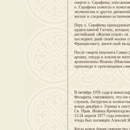
смерти о. Серафима, описанная
о. Серафима помогла и помога
экуменизма и других движений
жизни и следованию истинном
Перу о. Серафима принадлежат 
православной Галлии, которых 
английский «Жития отцов» св.
последних дней своей жизни о
Францисского, внося свой вкла
После смерти епископа Саввы (
архиву, откуда и извлекли мат
архиепископа Иоанна (Максимо
проповеди и произведения сам
В октябре 1976 года в монаст
Филарета, считавшего, что им 
служить Литургию и полностью
конце декабря о. Герман в скит
Св. Прав. Иоанна Кронштадско
11/24 апреля 1977 года еписко
чтеца был посвящён Алексий Я
Когда новое бремя священства 