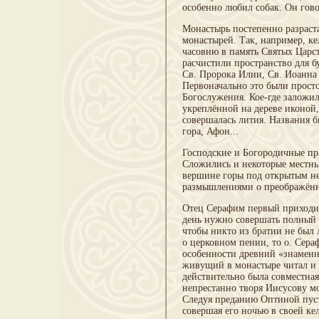
особенно любил собак. Он гово
Монастырь постепенно разраст
монастырей. Так, например, ке
часовню в память Святых Царст
расчистили пространство для б
Св. Пророка Илии, Св. Иоанна 
Первоначально это были прост
Богослужения. Кое-где заложи
укреплённой на дереве иконой,
совершалась лития. Названия б
гора, Афон...
Господские и Богородичные пра
Сложились и некоторые местны
вершине горы под открытым неб
размышлениями о преображённо
Отец Серафим первый приходил 
день нужно совершать полный 
чтобы никто из братии не был 
о церковном пении, то о. Сера
особенности древний «знаменн
живущий в монастыре читал и п
действительно была совместна
непрестанно творя Иисусову мо
Следуя преданию Оптиной пуст
совершая его ночью в своей ке