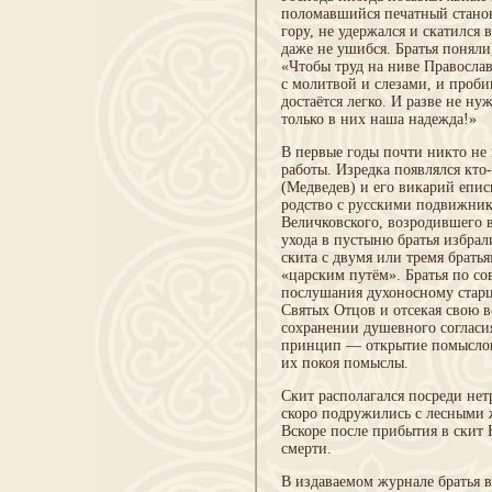
поломавшийся печатный станок
гору, не удержался и скатился 
даже не ушибся. Братья поняли
«Чтобы труд на ниве Правосла
с молитвой и слезами, и пробив
достаётся легко. И разве не ну
только в них наша надежда!»
В первые годы почти никто не
работы. Изредка появлялся кто
(Медведев) и его викарий епи
родство с русскими подвижник
Величковского, возродившего 
ухода в пустыню братья избра
скита с двумя или тремя брать
«царским путём». Братья по со
послушания духоносному старц
Святых Отцов и отсекая свою в
сохранении душевного согласи
принцип — открытие помыслов:
их покоя помыслы.
Скит располагался посреди не
скоро подружились с лесными 
Вскоре после прибытия в скит 
смерти.
В издаваемом журнале братья в