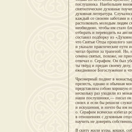
послушника. Наибольшее внима
святоотеческие духовные поуче
духовная литература. Случалос
каждый со своими заботами и 
растолковать молодым людям см
необходимо, чтобы им стало бл
отбирать и переводить на англ
составил подборку из «Духовн
что Святые Отцы прошлого зан
и указали практические пути и
читал братии за трапезой. Но,
семена святых, похоже, не пр
отвечал о. Серафим. Он был уб
ты твёрд и предан своему делу
ежедневное Богослужение и чт
Чрезмерный подвиг в монастыр
прелесть, однако и обычная мо
представляла собою хорошую п
нескольку раз уходили из мона
наши послушники,— писал он 
своих и если бы решили служить
и искушения, и ничто бы им 
о. Серафим всячески избегал р
в отношениях с духовным отцо
научить не доверять собствен
В скиту жили куры, кошки, соб