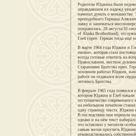
Родители Юджина были недово
оправдавшим их надежд увиде
начинал думать о монашестве. У
преподобного Германа Аляскин
лавку и заниматься миссионерс
понравилась. 28 августа/10 се
of Alaska Brotherhood), отслу
Глеб (преп. Герман тогда ещё 
В марте 1964 года Юджин и Гл
иконы», которая стала настоящ
всегда готовые ответить на во
Православием, местное духовен
Стараниями Братства преп. Гер
основном работал Юджин, наход
работе он отдавался всем серд
летопись Братства.
В феврале 1965 года появился 
котором Юджин и Глеб начали 
отступничество современного м
на небольшом печатном станке
одну страницу текста. Юджин н
В последствии они перешли на
однако и на нём текст набирал
что оставляло у читателя особ
самым желая приучить Юджина и
руководствовались собственно