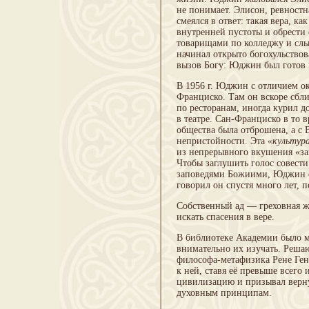
не понимает. Элисон, ревностна
смеялся в ответ: такая вера, к
внутренней пустоты и обрести 
товарищами по колледжу и сл
начинал открыто богохульствов
вызов Богу: Юджин был готов п
В 1956 г. Юджин с отличием о
Франциско. Там он вскоре сбли
по ресторанам, иногда курил до
в театре. Сан-Франциско в то
общества была отброшена, а с 
непристойности. Эта
«культур
из непрерывного вкушения «за
Чтобы заглушить голос совести
заповедями Божиими, Юджин ст
говорил он спустя много лет, 
Собственный ад — греховная ж
искать спасения в вере.
В библиотеке Академии было 
внимательно их изучать. Реша
философа-метафизика Рене Ген
к ней, ставя её превыше всего
цивилизацию и призывал верн
духовным принципам.