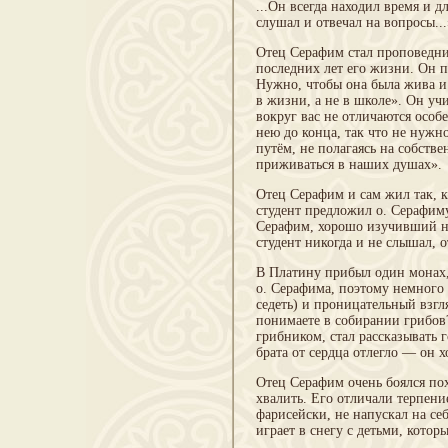
...Он всегда находил время и д
слушал и отвечал на вопросы...
Отец Серафим стал проповедни
последних лет его жизни. Он пи
Нужно, чтобы она была жива и 
в жизни, а не в школе». Он уч
вокруг вас не отличаются особ
нею до конца, так что не нужно
путём, не полагаясь на собств
приживаться в наших душах».
Отец Серафим и сам жил так, 
студент предложил о. Серафиму
Серафим, хорошо изучивший не
студент никогда и не слышал, 
В Платину прибыл один монах,
о. Серафима, поэтому немного 
седеть) и проницательный взгля
понимаете в собирании грибов
грибником, стал рассказывать 
брата от сердца отлегло — он 
Отец Серафим очень боялся похв
хвалить. Его отличали терпени
фарисейски, не напускал на се
играет в снегу с детьми, кото