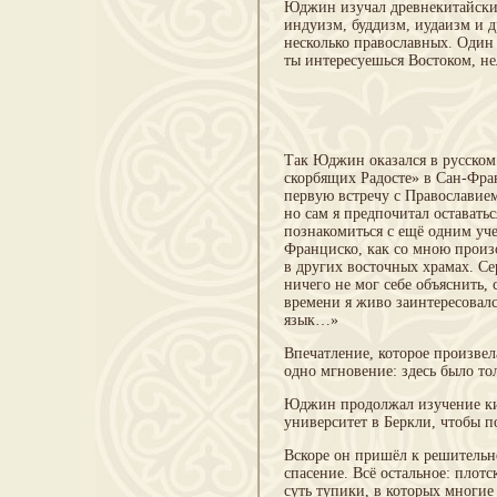
Юджин изучал древнекитайский
индуизм, буддизм, иудаизм и д
несколько православных. Один
ты интересуешься Востоком, н
Так Юджин оказался в русском
скорбящих Радосте» в Сан-Фра
первую встречу с Православием
но сам я предпочитал оставатьс
познакомиться с ещё одним уч
Франциско, как со мною произо
в других восточных храмах. Се
ничего не мог себе объяснить, 
времени я живо заинтересовал
язык…»
Впечатление, которое произвел
одно мгновение: здесь было то
Юджин продолжал изучение ки
университет в Беркли, чтобы п
Вскоре он пришёл к решительн
спасение. Всё остальное: плот
суть тупики, в которых многи