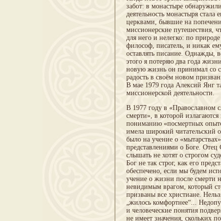
забот: в монастыре обнаружил
деятельность монастыря стала
церквами, бывшие на попечени
миссионерские путешествия, чт
для него и нелегко: по приро
философ, писатель, и никак ем
оставлять писание. Однажды, в
этого я потеряю два года жизн
новую жизнь он принимал со см
радость в своём новом призван
В мае 1979 года Алексий Янг т
миссионерской деятельности.
В 1977 году в «Православном с
смерти», в которой излагаютс
пониманию «посмертных опытов
имела широкий читательский о
было на учение о «мытарствах
представлениями о Боге. Отец
слышать не хотят о строгом суд
Бог не так строг, как его пред
обеспечено, если мы будем ис
учение о жизни после смерти н
невидимым врагом, который сто
призваны все христиане. Нель
„жилось комфортнее“... Недопу
и человеческие понятия подве
не имеет значения, скольких п