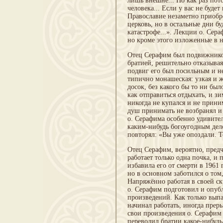
лишь внешне... Но как раз пот
человека... Если у вас не буде
Православие незаметно приобре
церковь, но в остальные дни б
катастрофе...». Лекции о. Сер
но кроме этого изложенные в 
Отец Серафим был подвижником
братией, решительно отказывая
подвиг его был посильным и не
типично монашеская: узкая и ж
досок, без какого бы то ни бы
как отправиться отдыхать, и з
никогда не купался и не прини
душ принимать не возбранял и 
о. Серафима особенно удивител
каким-нибудь богоугодным делом
повторял: «Вы уже опоздали. 
Отец Серафим, вероятно, предч
работает только одна почка, и
избавила его от смерти в 1961 
но в основном заботился о том
Напряжённо работая в своей с
о. Серафим подготовил и опуб
произведений. Как только выпа
начинал работать, иногда прер
свои произведения о. Серафим 
переводил братии какое-нибудь