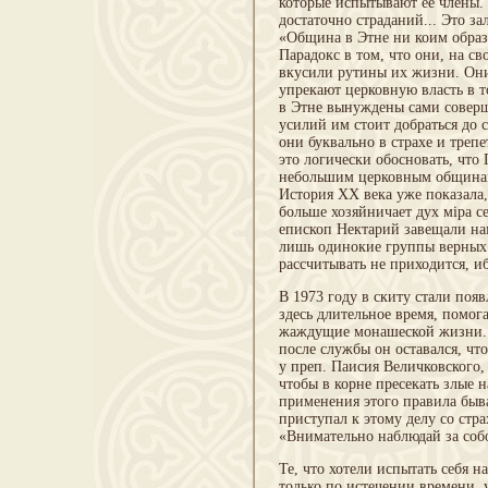
которые испытывают её члены. 
достаточно страданий... Это з
«Община в Этне ни коим образо
Парадокс в том, что они, на св
вкусили рутины их жизни. Они
упрекают церковную власть в т
в Этне вынуждены сами соверш
усилий им стоит добраться до 
они буквально в страхе и трепе
это логически обосновать, что 
небольшим церковным общинам
История XX века уже показала,
больше хозяйничает дух міра с
епископ Нектарий завещали нам
лишь одинокие группы верных.
рассчитывать не приходится, иб
В 1973 году в скиту стали поя
здесь длительное время, помог
жаждущие монашеской жизни. 
после службы он оставался, чт
у преп. Паисия Величковского
чтобы в корне пресекать злые 
применения этого правила быва
приступал к этому делу со стра
«Внимательно наблюдай за соб
Те, что хотели испытать себя 
только по истечении времени,