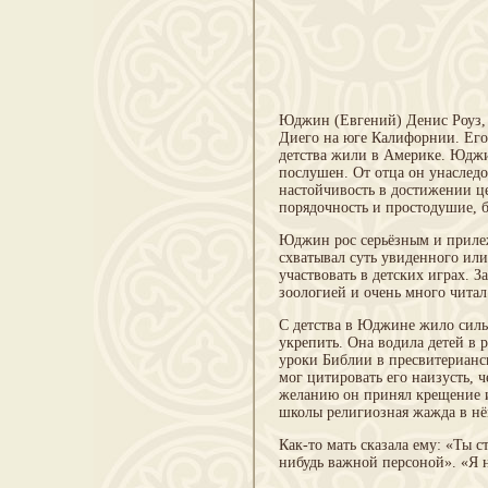
Юджин (Евгений) Денис Роуз, б
Диего на юге Калифорнии. Его
детства жили в Америке. Юдж
послушен. От отца он унаследо
настойчивость в достижении ц
порядочность и простодушие, б
Юджин рос серьёзным и прилеж
схватывал суть увиденного ил
участвовать в детских играх. З
зоологией и очень много читал
С детства в Юджине жило сильно
укрепить. Она водила детей в 
уроки Библии в пресвитерианс
мог цитировать его наизусть, ч
желанию он принял крещение 
школы религиозная жажда в нё
Как-то мать сказала ему: «Ты 
нибудь важной персоной». «Я