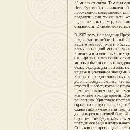
12 милях от скита. Там был о
Петербургской, прославленной 
проблемами, совершенно отли
подвижниками-мужчинами, от
недостатки, например, злопам
открытости. В своём монастыр
В 1982 году, на праздник Прео
под звёздным небом. В этой св
нашего земного пути и о будущ
время всенощной монахи, мона
и пением праздничных стихир.
Св. Германа, а монахини к ски
который был поставлен над ущ
белые одежды, дал нам знак по
ущелье и усыпанное звёздами н
Божия, мы видим лишь смутные
должны всегда помнить, что на
страстей и забот, которые при
помнить о нашем предназначен
Мы живём в конце времён. Всё 
воцарению. Христиане претерп
скрываться в пустыне вроде то
Скрываться нужно не за тем, ч
души перед последней битвой.
страстями, не будем забывать, 
потрудимся ради нашего небесн
Он закончил проповедь и, забы