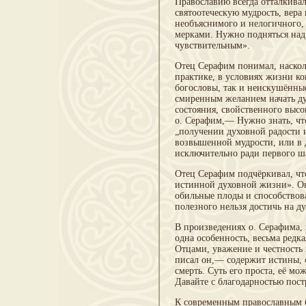
Православию всегда отталкивал
святоотеческую мудрость, вера
необъяснимого и нелогичного,
мерками. Нужно подняться над 
чувствительным».
Отец Серафим понимал, наскол
практике, в условиях жизни ко
богословы, так и неискушённы
смиренным желанием начать ду
состояния, свойственного высо
о. Серафим,— Нужно знать, что
„получении духовной радости 
возвышенной мудрости, или в д
исключительно ради первого ша
Отец Серафим подчёркивал, чт
истинной духовной жизни». Он
обильные плоды и способствов
полезного нельзя достичь на д
В произведениях о. Серафима,
одна особенность, весьма ред
Отцами, уважение и честность
писал он,— содержит истины, 
смерть. Суть его проста, её м
Давайте с благодарностью пост
К современным православным б