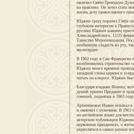
окончил Свято-Троицкую Духо
на практике. Он хотел стать мо
жизнь делу православного про
Юджин сразу поразил Глеба св
глубоким интересом к Правосл
русских Юджин наконец присое
Александрийского, 12/25 февра
Таинство Мvропомазания. Посл
необычную сладость во рту, так
милосердие.
В 1962 году в Сан-Франциско 
возобновилось строительство с
Юджин много времени проводил
западной стены церкви и усер
читать на клиросе. Юджин быст
Благодаря владыке Иоанну, ко
душой принял Предание и трад
гонений, поднятых в 1963 год
Архиепископ Иоанн основал в 
и окончил с отличием. В 1963 
на английском языке для мест
авторские публикации Юджина.
церковных праздниках, о жити
укрепляться в самых разных во