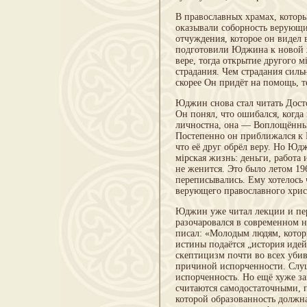
В православных храмах, которы
оказывали соборность верующих
отчуждения, которое он видел в
подготовили Юджина к новой ж
вере, тогда открытие другого 
страдания. Чем страдания сильн
скорее Он придёт на помощь, те
Юджин снова стал читать Досто
Он понял, что ошибался, когда
личностна, она — Воплощённы
Постепенно он приближался к П
что её друг обрёл веру. Но Юд
мірская жизнь: деньги, работа 
не женится. Это было летом 196
переписывались. Ему хотелось 
верующего православного хрис
Юджин уже читал лекции и пер
разочаровался в современном н
писал: «Молодым людям, которы
истины подаётся „история идей
скептицизм почти во всех уби
причиной испорченности. Слуша
испорченность. Но ещё хуже з
считаются самодостаточными, п
которой образованность должна