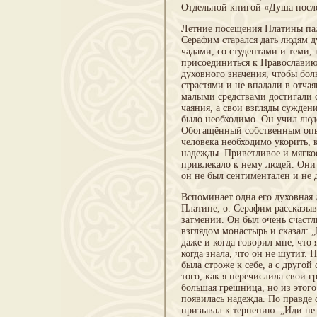
Отдельной книгой «Душа после
Летние посещения Платины па
Серафим старался дать людям 
чадами, со студентами и теми,
присоединиться к Православию
духовного значения, чтобы бол
страстями и не впадали в отча
малыми средствами достигали 
чаяния, а свои взгляды сужден
было необходимо. Он учил люд
Обогащённый собственным опыт
человека необходимо укорить, 
надежды. Приветливое и мягкое
привлекало к нему людей. Они 
он не был сентиментален и не
Вспоминает одна его духовная
Платине, о. Серафим рассказыв
затмении. Он был очень счастли
взглядом монастырь и сказал: 
даже и когда говорил мне, что 
когда знала, что он не шутит. 
была строже к себе, а с другой
того, как я перечислила свои г
большая грешница, но из этого
появилась надежда. По правде 
призывал к терпению. „Иди не 