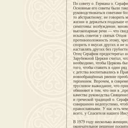
По совету о. Германа о. Сераф
Основные его советы были тако
руководствоваться советами бо
то абстрактному; не говорить 
жизни и держаться подальше о
симптомы: возбуждение, множе
высокопарные речи — что свиде
искать советов у святых Отцов
противоположность этому, чре
спорить о вкусах других и не 
наставлять других без грубост
Отец Серафим предостерегал н
Зарубежной Церкви считал, что
необходимо, чтобы Церковь был
того, чтобы ставить в один р
с детства воспитывались в Пр
новообращённых рвение преобла
терпением. Впрочем, в соврем
трусливое выжидание, что при
обвиняют в том, что они в „пр
качестве руководства Священно
и греческой традиций о. Сера
совершенно недопустимо, чтоб
православными. У нас есть чем
всего, у Спасителя нашего Иис
В 1979 году несколько женщин
окончательное решение посвяти