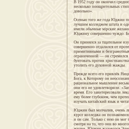
В 1952 году он окончил средн
несколько поощрительных стипе
довольно».
Осенью того же года Юджин п
лучшим колледжем штата и одн
имели обычные мірские желани
Юджину совершенно чуждо. Бол
Он принялся за тщательное из
совершенно отдалился от проте
примитивными и безграмотными
ограниченной — он стремился 
бунтовать против христианства 
утолить его духовной жажды.
Прежде всего его привлёк Ниц
Бога, к Которому он неосозна
рациональное мышление весьма
они его не удовлетворили. «З
время. Его заинтересовали лек
ему более глубоким, чем проте
изучать китайский язык и чита
Юджин был молчалив, очень лю
курсе колледжа он познакомил
и он сам. Только с нею он мог 
смотря на то, что они во мног
жизни. Юджин жаловался Элисон