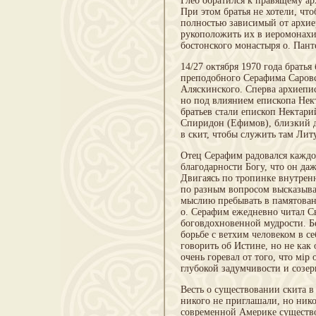
Глеб обратился к правящему а
При этом братья не хотели, чт
полностью зависимый от архие
рукоположить их в иеромонахи
бостонского монастыря о. Пант
14/27 октября 1970 года брат
преподобного Серафима Саровск
Аляскинского. Сперва архиепи
но под влиянием епископа Нек
братьев стали епископ Нектари
Спиридон (Ефимов), близкий д
в скит, чтобы служить там Лит
Отец Серафим радовался каждо
благодарности Богу, что он да
Двигаясь по тропинке внутренн
по разным вопросом высказывал
мыслию пребывать в памятован
о. Серафим ежедневно читал Св
боговдохновенной мудрости. Бе
борьбе с ветхим человеком в с
говорить об Истине, но не как
очень горевал от того, что мір
глубокой задумчивости и созе
Весть о существовании скита 
никого не приглашали, но ник
современной Америке существо