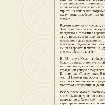
в степени своего опьянения са
лишь засвидетельствовать исти
мір от них неизбежно потребует
славу люди, порабощённые міро
конца».
Юджин исполнялся усердия, ви
Христианстве ищут лишь «душе
поступают в согласии с мірск
за это после смерти получат о
презрения и даже ненависти, чт
ближнего. Юджин молил Бога о
смирял гордость и мятежный д
очередь обратить к себе.
В 1961 году у Юджина обнаружи
болезнь считается неизлечимой
не успел послужить Богу и тем
страдал, он увидел в художес
Богородицы «Троеручица». В 
жизнь! Помоги мне раскрыть д
внутри ея спасительной оград
молитвам Богородицы Юджин 
Вскоре после этого он познак
людей были совершенно несхож
подружились. Хотя Глеб и прои
через кризис отчаяния и Госпо