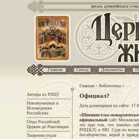
Главная
Синод
Документы
П
Главная
>
Библиотека
>
Авторы из РПЦЗ
Официал?
Новомученики и
Дата размещения на сайте: 17.
Исповедники
Российские
«Шовинистско-монархическо
официальный
сайт Московско
Отцы Российской
это при том, что именно се
Церкви до Революции
РПЦЗ(Л) и МП. Судя по всему,
богоборчества, верой и прав
Творения отцов