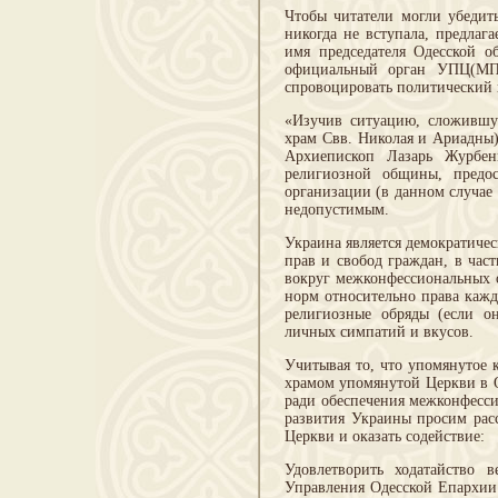
Чтобы читатели могли убедить
никогда не вступала, предлаг
имя председателя Одесской о
официальный орган УПЦ(МП),
спровоцировать политический 
«Изучив ситуацию, сложившу
храм Свв. Николая и Ариадны)
Архиепископ Лазарь Журбен
религиозной общины, предос
организации (в данном случае
недопустимым.
Украина является демократичес
прав и свобод граждан, в час
вокруг межконфессиональных 
норм относительно права кажд
религиозные обряды (если он
личных симпатий и вкусов.
Учитывая то, что упомянутое 
храмом упомянутой Церкви в О
ради обеспечения межконфесс
развития Украины просим рас
Церкви и оказать содействие:
Удовлетворить ходатайство 
Управления Одесской Епархии