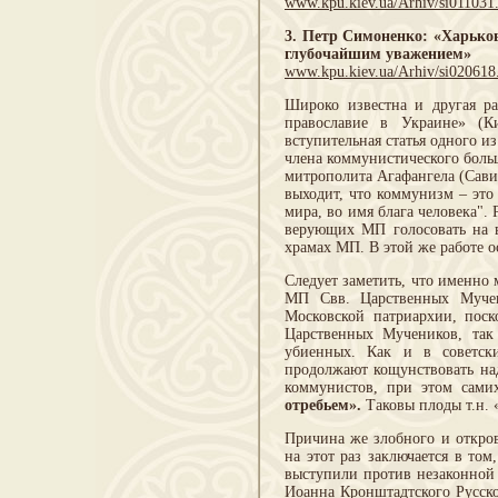
www.kpu.kiev.ua/Arhiv/si011031
3. Петр Симоненко: «Харьков
глубочайшим уважением»
www.kpu.kiev.ua/Arhiv/si020618
Широко известна и другая р
православие в Украине» (К
вступительная статья одного 
члена коммунистического боль
митрополита Агафангела (Савин
выходит, что коммунизм – это
мира, во имя блага человека"
верующих МП голосовать на в
храмах МП. В этой же работе 
Следует заметить, что именно
МП Свв. Царственных Мучени
Московской патриархии, поск
Царственных Мучеников, так
убиенных. Как и в советски
продолжают кощунствовать над
коммунистов, при этом сами
отребьем».
Таковы плоды т.н. 
Причина же злобного и откро
на этот раз заключается в то
выступили против незаконной 
Иоанна Кронштадтского Русско