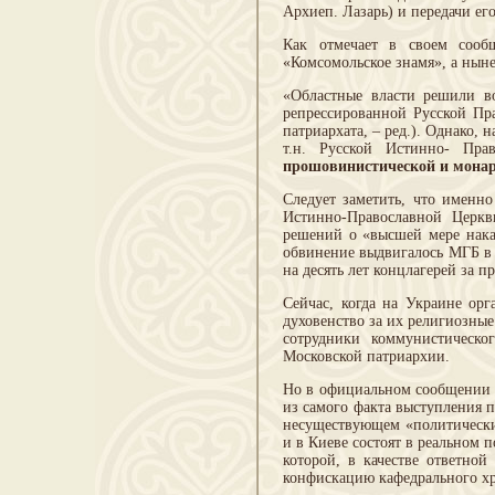
Архиеп. Лазарь) и передачи е
Как отмечает в своем сооб
«Комсомольское знамя», а нын
«Областные власти решили во
репрессированной Русской Пр
патриархата, – ред.). Однако,
т.н. Русской Истинно- Пр
прошовинистической и монар
Следует заметить, что именн
Истинно-Православной Церк
решений о «высшей мере нака
обвинение выдвигалось МГБ в 
на десять лет концлагерей за
Сейчас, когда на Украине ор
духовенство за их религиозные
сотрудники коммунистическо
Московской патриархии.
Но в официальном сообщении М
из самого факта выступления 
несуществующем «политическим
и в Киеве состоят в реальном 
которой, в качестве ответно
конфискацию кафедрального хр