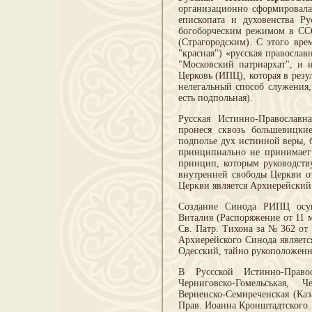
организационно сформировалас
епископата и духовенства Р
богоборческим режимом в ССС
(Страгородским). С этого вре
"красная") «русская православ
"Московский патриархат", и 
Церковь (ИПЦ), которая в рез
нелегальный способ служения,
есть подпольная).
Русская Истинно-Православн
пронеся сквозь большевицки
подполье дух истинной веры, 
принципиально не принимает 
принцип, которым руководств
внутренней свободы Церкви о
Церкви является Архиерейски
Создание Синода РИПЦ осущ
Виталия (Распоряжение от 11 
Св. Патр. Тихона за № 362 от
Архиерейского Синода являетс
Одесский, тайно рукоположенн
В Руссской Истинно-Правос
Черниговско-Гомельськая, Ч
Верненско-Семиреченская (Каз
Прав. Иоанна Кронштадтского.