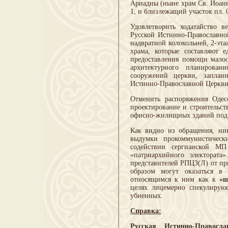
Ариадны (ныне храм Св. Иоанна
1, и близлежащий участок пл. 0
Удовлетворить ходатайство 
Русской Истинно-Православно
надвратной колокольней, 2-эт
храма, которые составляют 
предоставления помощи малоо
архитектурного планирован
сооружений церкви, заплан
Истинно-Православной Церкви
Отменить распоряжения Одес
проектирование и строительст
офисно-жилищных зданий под 
Как видно из обращения, ник
выдумки прокоммунистичес
содействии сергианской МП
«патриархийного электората
представителей РПЦЗ(Л) от пр
образом могут оказаться в
относящимся к ним как к
«ш
целях лицемерно спекулирую
убиенных.
Справка:
Русская Истинно-Правосл