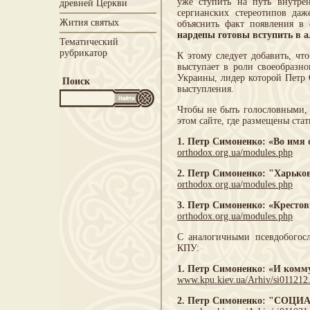
уже ступить на путь внутрен
древней Церкви
сергианских стереотипов да
Жития святых
объяснить факт появления в
нардепы готовы вступить в 
Тематический
рубрикатор
К этому следует добавить, чт
выступает в роли своеобразно
Украины, лидер которой Петр 
Поиск
выступления.
Чтобы не быть голословными, 
этом сайте, где размещены ст
1. Петр Симоненко: «Во имя 
orthodox.org.ua/modules.php
2. Петр Симоненко: "Харьков
orthodox.org.ua/modules.php
3. Петр Симоненко: «Кресто
orthodox.org.ua/modules.php
С аналогичными псевдобогос
КПУ:
1. Петр Симоненко: «И комм
www.kpu.kiev.ua/Arhiv/si011212
2. Петр Симоненко: "СО