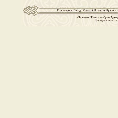
Канцелярия Синода Русской Истинно-Православн
«Церковная Жизнь» — Орган Архиер
При перепечатке ссы