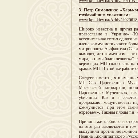
www.kpu.kiev.ua/Arhiv/si011031
3. Петр Симоненко: «Харьков
глубочайшим уважением»
www.kpu.kiev.ua/Arhiv/si020618
Широко известна и другая р
православие в Украине» (К
вступительная статья одного 
члена коммунистического боль
митрополита Агафангела (Савин
выходит, что коммунизм – это
мира, во имя блага человека"
верующих МП голосовать на в
храмах МП. В этой же работе 
Следует заметить, что именно
МП Свв. Царственных Мучени
Московской патриархии, поск
Царственных Мучеников, так
убиенных. Как и в советски
продолжают кощунствовать над
коммунистов, при этом сами
отребьем».
Таковы плоды т.н. 
Причина же злобного и откро
на этот раз заключается в то
выступили против незаконной 
Иоанна Кронштадтского Русско