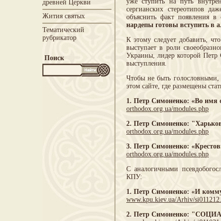
уже ступить на путь внутрен
древней Церкви
сергианских стереотипов да
Жития святых
объяснить факт появления в
нардепы готовы вступить в 
Тематический
рубрикатор
К этому следует добавить, чт
выступает в роли своеобразно
Украины, лидер которой Петр 
Поиск
выступления.
Чтобы не быть голословными, 
этом сайте, где размещены ст
1. Петр Симоненко: «Во имя 
orthodox.org.ua/modules.php
2. Петр Симоненко: "Харьков
orthodox.org.ua/modules.php
3. Петр Симоненко: «Кресто
orthodox.org.ua/modules.php
С аналогичными псевдобогос
КПУ:
1. Петр Симоненко: «И комм
www.kpu.kiev.ua/Arhiv/si011212
2. Петр Симоненко: "СО