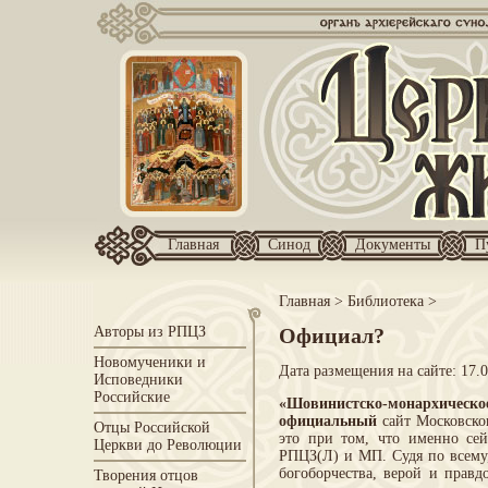
Главная
Синод
Документы
П
Главная
>
Библиотека
>
Авторы из РПЦЗ
Официал?
Новомученики и
Дата размещения на сайте: 17.
Исповедники
Российские
«Шовинистско-монархическо
официальный
сайт Московско
Отцы Российской
это при том, что именно се
Церкви до Революции
РПЦЗ(Л) и МП. Судя по всему,
богоборчества, верой и прав
Творения отцов