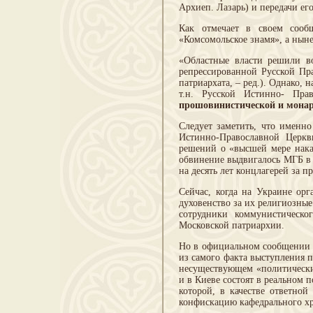
Архиеп. Лазарь) и передачи е
Как отмечает в своем сооб
«Комсомольское знамя», а нын
«Областные власти решили во
репрессированной Русской Пр
патриархата, – ред.). Однако,
т.н. Русской Истинно- Пр
прошовинистической и монар
Следует заметить, что именн
Истинно-Православной Церк
решений о «высшей мере нака
обвинение выдвигалось МГБ в 
на десять лет концлагерей за
Сейчас, когда на Украине ор
духовенство за их религиозные
сотрудники коммунистическо
Московской патриархии.
Но в официальном сообщении М
из самого факта выступления 
несуществующем «политическим
и в Киеве состоят в реальном 
которой, в качестве ответно
конфискацию кафедрального хр