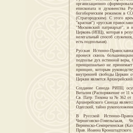
организационно сформировалас
епископата и духовенства Р
богоборческим режимом в ССС
(Страгородским). С этого вре
"красная") «русская православ
"Московский патриархат", и 
Церковь (ИПЦ), которая в рез
нелегальный способ служения,
есть подпольная).
Русская Истинно-Православн
пронеся сквозь большевицки
подполье дух истинной веры, 
принципиально не принимает 
принцип, которым руководств
внутренней свободы Церкви о
Церкви является Архиерейски
Создание Синода РИПЦ осущ
Виталия (Распоряжение от 11 
Св. Патр. Тихона за № 362 от
Архиерейского Синода являетс
Одесский, тайно рукоположенн
В Руссской Истинно-Правос
Черниговско-Гомельськая, Ч
Верненско-Семиреченская (Каз
Прав. Иоанна Кронштадтского.