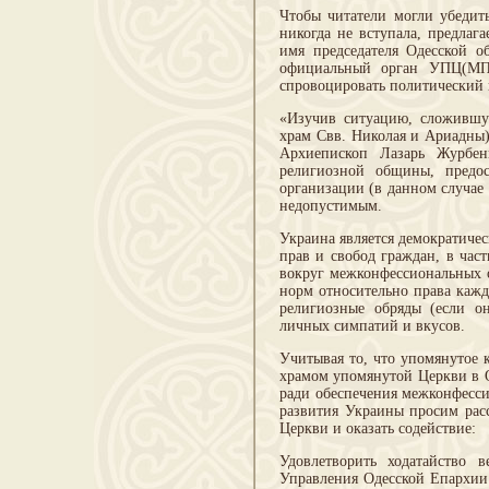
Чтобы читатели могли убедить
никогда не вступала, предлаг
имя председателя Одесской о
официальный орган УПЦ(МП),
спровоцировать политический 
«Изучив ситуацию, сложившу
храм Свв. Николая и Ариадны)
Архиепископ Лазарь Журбен
религиозной общины, предос
организации (в данном случае
недопустимым.
Украина является демократичес
прав и свобод граждан, в час
вокруг межконфессиональных 
норм относительно права кажд
религиозные обряды (если он
личных симпатий и вкусов.
Учитывая то, что упомянутое 
храмом упомянутой Церкви в О
ради обеспечения межконфесс
развития Украины просим рас
Церкви и оказать содействие:
Удовлетворить ходатайство 
Управления Одесской Епархии