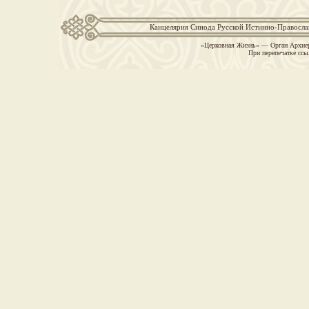
Канцелярия Синода Русской Истинно-Православн
«Церковная Жизнь» — Орган Архиер
При перепечатке ссы