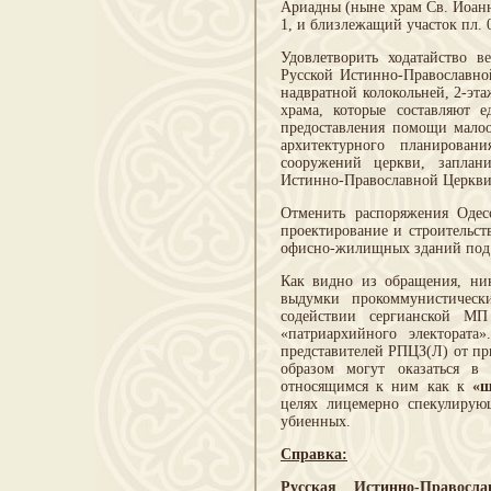
Ариадны (ныне храм Св. Иоанна
1, и близлежащий участок пл. 0
Удовлетворить ходатайство 
Русской Истинно-Православно
надвратной колокольней, 2-эт
храма, которые составляют 
предоставления помощи малоо
архитектурного планирован
сооружений церкви, заплан
Истинно-Православной Церкви
Отменить распоряжения Одес
проектирование и строительст
офисно-жилищных зданий под 
Как видно из обращения, ник
выдумки прокоммунистичес
содействии сергианской МП
«патриархийного электората
представителей РПЦЗ(Л) от пр
образом могут оказаться в
относящимся к ним как к
«ш
целях лицемерно спекулирую
убиенных.
Справка:
Русская Истинно-Правосл