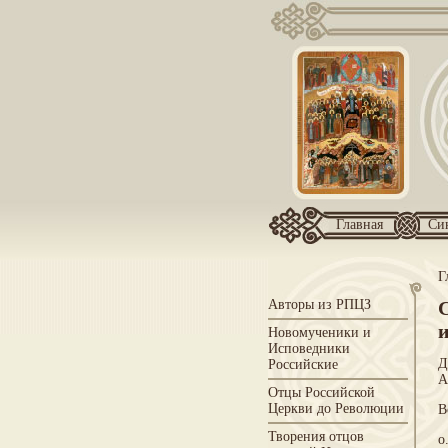
Главная
Си
Г
Авторы из РПЦЗ
Новомученики и
Исповедники
Д
Российские
А
Отцы Российской
Церкви до Революции
В
Творения отцов
о