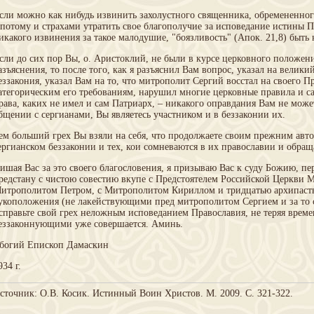
сли можно как нибудь извинить захолустного священника, обремененно
 потому и страхами утратить свое благополучие за исповедание истины П
икакого извинения за такое малодушие, "боязливость" (Апок. 21,8) быть 
сли до сих пор Вы, о. Аристоклий, не были в курсе церковного положен
азъяснения, то после того, как я разъяснил Вам вопрос, указал на велики
еззакония, указал Вам на то, что митрополит Сергий восстал на своего П
атегорическим его требованиям, нарушил многие церковные правила и с
рава, каких не имел и сам Патриарх, – никакого оправдания Вам не может
бщении с сергианами, Вы являетесь участником и в беззаконии их.
ем больший грех Вы взяли на себя, что продолжаете своим прежним авт
ергианском беззаконии и тех, кои сомневаются в их православии и обращ
ишая Вас за это своего благословения, я призываю Вас к суду Божию, пе
редстану с чистою совестию вкупе с Предстоятелем Российской Церкви 
итрополитом Петром, с Митрополитом Кириллом и тридцатью архипаст
укоположения (не лакействующими пред митрополитом Сергием и за то 
справьте свой грех неложным исповеданием Православия, не теряя време
еззаконнующими уже совершается. Аминь.
богий Епископ Дамаскин
934 г.
сточник: О.В. Косик. Истинный Воин Христов. М. 2009. С. 321-322.