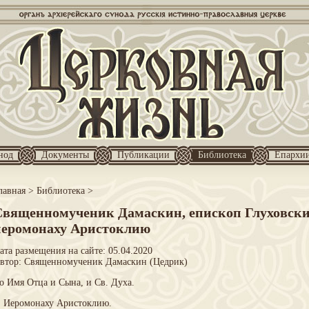
нод
Документы
Публикации
Библиотека
Епархи
лавная
>
Библиотека
>
Священномученик Дамаскин, епископ Глуховски
иеромонаху Аристоклию
ата размещения на сайте: 05.04.2020
втор:
Священномученик Дамаскин (Цедрик)
о Имя Отца и Сына, и Св. Духа.
. Иеромонаху Аристоклию.