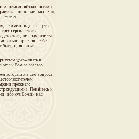
го мирскими обязанностями,
равославия, то нам, монахам,
не может.
ия, не имели надлежащего
й грех сергианского
редстоятеля, не подчиняется
амовольно присвоил себе
 быть, и, оставаясь в
оритетом удерживать в
аются к Вам за советом.
ред которым я в сем вопросе
Местоблюстителем
ырями прежнего
страждущими). Покайтесь и
ни, ибо суд Божий над