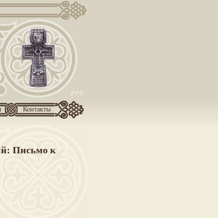
и
Контакты
й: Письмо к