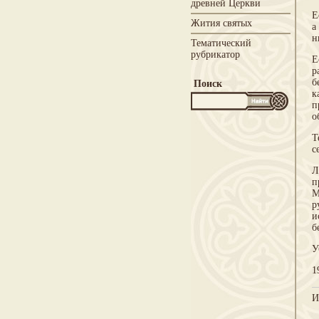
древней Церкви
Е
Жития святых
а
н
Тематический
рубрикатор
Е
р
б
Поиск
к
п
о
Т
с
Л
п
М
р
и
б
У
1
И