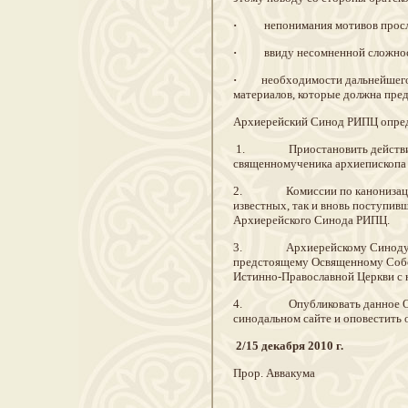
·
непонимания мотивов прослав
·
ввиду несомненной сложности 
·
необходимости дальнейшего ис
материалов, которые должна пре
Архиерейский Синод РИПЦ опред
1. Приостановить действие Ак
священномученика архиепископа 
2. Комиссии по канонизации, п
известных, так и вновь поступив
Архиерейского Синода РИПЦ.
3. Архиерейскому Синоду РИПЦ
предстоящему Освященному Собо
Истинно-Православной Церкви с 
4. Опубликовать данное Опре
синодальном сайте и оповестить
2/15 декабря 2010 г.
Прор. Аввакума