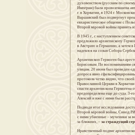
духовенством (русским по своему
Империи) была провозглашена ав
г. в Хорватии, в 1924 г. Москов
Варшавский был подвергнут пре
евхаристическое общение с Поль
Второй мiровой войны принять их
В 1945 г., с наступлением совет
предложило архиепископу Гермоге
в Австрию и Германию, а затем в 
надеялся на созыв Собора Сербско
Архиепископ Гермоген был арест
Борисовым. По воспоминаниям сви
улицам. 20 июня был проведен ед
допроса явно сфальсифицированы 
протокола четко видно, что своей
Православной Церкви в Хорватии п
спасти архиепископа Гермогена о
предопределена еще до суда. 3-г
Алексий и иже с ними были расст
Подводя итог исследования дост
Второй мiровой войны, Синод РИ
с ними убиенные – мученики за в
за ближних, –
за страждущий сер
Нравственный подвиг архиепископ