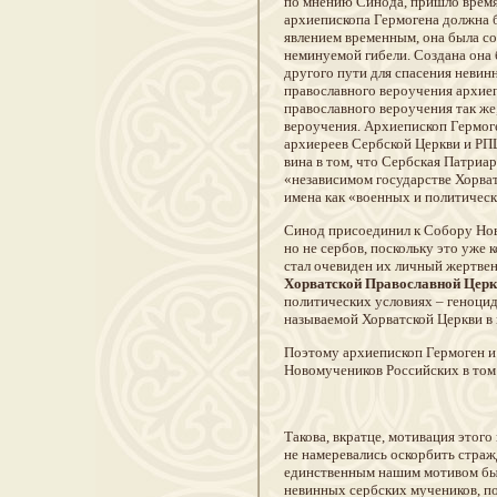
по мнению Синода, пришло время
архиепископа Гермогена должна 
явлением временным, она была со
неминуемой гибели. Создана она 
другого пути для спасения невин
православного вероучения архие
православного вероучения так же
вероучения. Архиепископ Гермог
архиереев Сербской Церкви и РПЦЗ
вина в том, что Сербская Патриа
«независимом государстве Хорват
имена как «военных и политическ
Синод присоединил к Собору Нов
но не сербов, поскольку это уже
стал очевиден их личный жертвен
Хорватской Православной Цер
политических условиях – геноцид
называемой Хорватской Церкви в 
Поэтому архиепископ Гермоген и
Новомучеников Российских в том 
Такова, вкратце, мотивация этог
не намеревались оскорбить стра
единственным нашим мотивом было
невинных сербских мучеников, по