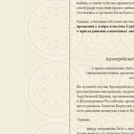
войны, а также чувство признате
своей ради спасения православных
готовились и должны были быть 
Однако, учитывая обстоятельства
прощения у клира и паствы Сер
о присоединения означенных ли
Архиерейског
о приостановлении Акта
священномученика архиепис
юг
На осенней сессии Архиерейского
рассмотрении материалов, подан
Зарубежной Церкви, проживающи
и Исповедников Российских архи
протодиакона Алексия Борисова 
югославскими коммунистами в Хор
Однако,
·
ввиду неприятия Акта о просл
этому поводу со стороны братск