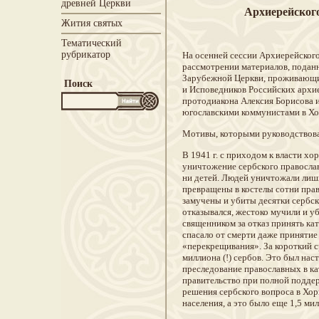
древней Церкви
Архиерейског
Жития святых
Тематический
рубрикатор
На осенней сессии Архиерейского
рассмотрении материалов, подан
Зарубежной Церкви, проживающи
Поиск
и Исповедников Российских архи
протодиакона Алексия Борисова 
югославскими коммунистами в Хор
Мотивы, которыми руководствова
В 1941 г. с приходом к власти хо
уничтожение сербского православ
ни детей. Людей уничтожали лишь
превращены в костелы сотни пра
замучены и убиты десятки сербск
отказывался, жестоко мучили и уб
священником за отказ принять ка
спасало от смерти даже принятие 
«перекрещивания». За короткий с
миллиона (!) сербов. Это был на
преследование православных в ка
правительство при полной поддер
решения сербского вопроса в Хор
населения, а это было еще 1,5 ми