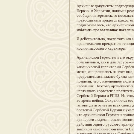
Архивные документы подтверждаю
Церковь в Хорватии, понимая ре
сообщении германского посольства
православным придется плохо, ес
подчеркивалось, что архиепископ
избавить православное населен
И действительно, после того как
правительство прекратило геноци
носили массового характера.
Архиепископ Гермоген и его окру
болезненным, как и для Зарубежн
канонической территории Сербск
менее, они решились на этот шаг,
представлялась важнее буквы кан
понимая, что с изменением полит
населения. Поэтому архиепископ 
навязывало хорватское правитель
Сербской Церкви и РПЦЗ. На этом
во время войны. Сохранились его
готовы дать отчет во всех своих
братской Сербской Церкви с учас
что архиепископ Гермоген прин
архиереев академического воспит
действия одного русского архиер
законной канонической власти Се
смиренный ответ перед Сербской 