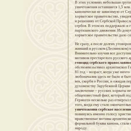
В этих условиях небольшая групп
уничтожения оставшиеся 1,5 млн.
канонически не зависимую от Сер
хорватское правительство, увидев
и решениях от Сербской Правосла
сербов. В этом их поддержало и 
партизанского движения. Из доку
хорватское правительство дало с
Не сразу, а после долгих уговоро
живший в русском (Леснинском) 
Внимательно изучив все доступны
мотивом престарелого русского 
геноцид сербского православно
обстоятельствах
архиепископ Ге
81 год – возраст, когда уже ничто 
любоначалия здесь не было и быт
век, скорбя о России, и ожидая п
духовенству Зарубежной Церкви н
заключение – русских хорваты не
общеизвестный факт, который по
Гермоген несколько раз отвергал
того, когда ему стало окончатель
уничтожения сербское населени
повинуясь именно голосу христиа
нравственные мотивы архиеписко
формальной буквы канона, стали
народу.