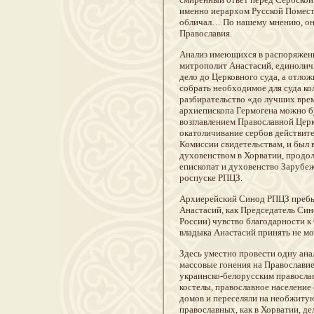
именно иерархом Русской Помест
обличал… По нашему мнению, он 
Православия.
Анализ имеющихся в распоряжени
митрополит Анастасий, единолич
дело до Церковного суда, а отлож
собрать необходимое для суда ко
разбирательство «до лучших врем
архиепископа Гермогена можно бу
возглавлением Православной Цер
окатоличивание сербов действит
Комиссии свидетельствам, и был
духовенством в Хорватии, продол
епископат и духовенство Зарубе
роспуске РПЦЗ.
Архиерейский Синод РПЦЗ пребыв
Анастасий, как Председатель Син
России) чувство благодарности к
владыка Анастасий принять не мо
Здесь уместно провести одну ана
массовые гонения на Православие
украинско-белорусским правосла
костелы, православное население 
домов и переселяли на необжитую
православных, как в Хорватии, де