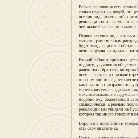
Всякая революция есть величай
только отдельных людей, но це
все три вида искушений, с кот
революции они выступают яснее
чем выше было его призвание, 
Первое искушение, с которым р
сытости, равномерным распред
будет нуждающихся и обездолен
вечных духовных идеалов, кото
Второй соблазн призывал русс
подвиге, улучшения общественн
равенства и братства, которым
всех — состоял в призыве отре
при помощи последнего легче 
как опасно и призрачно по су
менее советуется с здравым см
максимализмом, не задумался б
подобно ему, божеством; в сво
символически, а реально покло
революции мы увидели на Русс
котором так много говорит нам
Впрочем в появлении и утверж
есть своя диалектика.
Наша радикальная интеллигенци