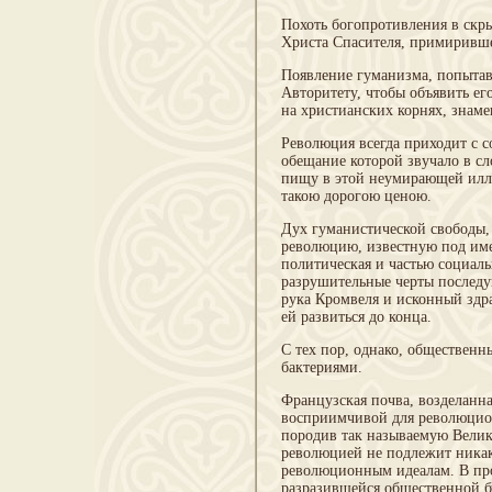
Похоть богопротивления в скр
Христа Спасителя, примиривше
Появление гуманизма, попытав
Авторитету, чтобы объявить е
на христианских корнях, знам
Революция всегда приходит с 
обещание которой звучало в сло
пищу в этой неумирающей иллюз
такою дорогою ценою.
Дух гуманистической свободы,
революцию, известную под име
политическая и частью социаль
разрушительные черты последу
рука Кромвеля и исконный здра
ей развиться до конца.
С тех пор, однако, обществен
бактериями.
Французская почва, возделанна
восприимчивой для революцион
породив так называемую Велик
революцией не подлежит никак
революционным идеалам. В про
разразившейся общественной бу