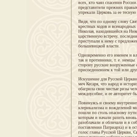
всех, кто чаял спасения России
представители прежних правых,
упрекали Церковь за ее тесную 
Видя, что по одному слову Св
крестных ходов и всенародных 
Николая, находившейся на Нико
царственную встречу, последни
приступали к нему с предложе
большевицкой власти.
Одновременно его именем и вл
так и противники, т. е. немцы
сторону русские вооруженные 
присоединением к той или дру
Искушение для Русской Церкви 
меч Кесаря, что народ и истори
обагрила свои чистые ризы чел
междоусобие, и ее авторитет б
Повинуясь и своему внутреннем
клерикализма и вожделений ми
пошли по столь опасному пути,
которым и начали разить внов
разоблачали и обличали и в с
поставлении Патриарха) и в ос
голос главы Русской Церкви, 