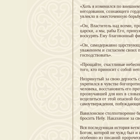
«Хоть я изменился по внешнему
негодования, сознающего горд
увлекло в ожесточенную борьб
«Он, Властитель над всеми, пр
царски, а мы, рабы Его, прину
воскурять Ему благовонный ф
«Он, самодержавно царствующи
уважением и согласием своих 
господствовать».
«Прощайте, счастливые небесны
того, кто приносит с собой неп
Низринутый за свою дерзость с
укрепился в чувстве богопроти
человека, восстановить его пр
прозвучавшей для них в словах
исцелиться от этой опасной бо
самоутверждения, побуждающий
Вавилонское столпотворение б
бросить Небу. Наказанное за св
Вся последующая история ветх
Богом, которой не чужд был и
особенно из писаний пророчес