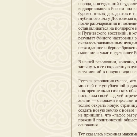
народа; и всегдашний неудовле
водворившаяся в России под вл
буревестников, декадентов и т
глубинного зла у Достоевского
после разочарования в послед
останавливаться на полдороге 
и Пугачевского восстаний, в к
результат буйного настроения 
оказалось заквашенным чуждым
неожиданное и бурное брожение
смятение и ужас и сделавшее 
В нашей революции, конечно, 
заглянуть в ее сокровенную д
вступивший в новую стадию св
Русская революция смелее, че
миссией и с углубленной радик
повторение «классических обра
поставила своей задачей отреч
жизни — с новыми идеалами и 
только открыть новую страницу
создать новую землю с новым ч
из принципа, что «пафос разру
прежний политический общест
основания.
Тут сказалась исконная максим