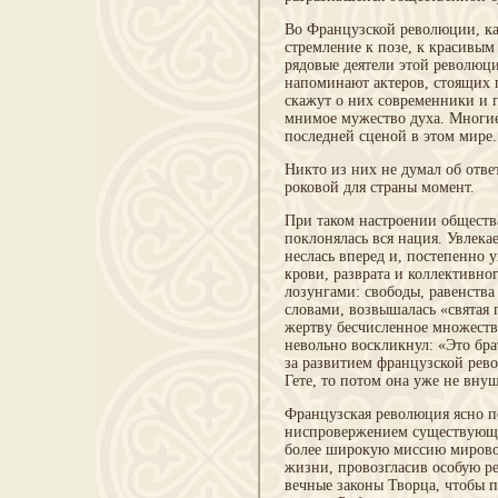
Во Французской революции, как
стремление к позе, к красивым
рядовые деятели этой револю
напоминают актеров, стоящих 
скажут о них современники и п
мнимое мужество духа. Многие 
последней сценой в этом мире.
Никто из них не думал об отве
роковой для страны момент.
При таком настроении общества
поклонялась вся нация. Увлека
неслась вперед и, постепенно у
крови, разврата и коллективно
лозунгами: свободы, равенства
словами, возвышалась «святая
жертву бесчисленное множест
невольно воскликнул: «Это бра
за развитием французской рев
Гете, то потом она уже не вну
Французская революция ясно по
ниспровержением существующег
более широкую миссию мировог
жизни, провозгласив особую р
вечные законы Творца, чтобы п