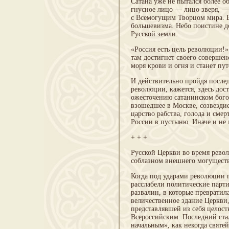
Сатана уже не пытался более о
гнусное лицо — лицо зверя, —
с Всемогущим Творцом мира. 
большевизма. Небо поистине до
Русской земли.
«Россия есть цель революции!»
там достигнет своего совершен
моря крови и огня и станет пу
И действительно пройдя послед
революции, кажется, здесь дос
ожесточению сатанинском богоб
взошедшее в Москве, созвездие
царство рабства, голода и см
России в пустыню. Иначе и не 
+ + +
Русской Церкви во время рево
соблазном внешнего могуществ
Когда под ударами революции п
расслабели политические парти
развалин, в которые превратил
величественное здание Церкви,
представлявшей из себя целос
Всероссийским. Последний ста
начальным», как некогда свят