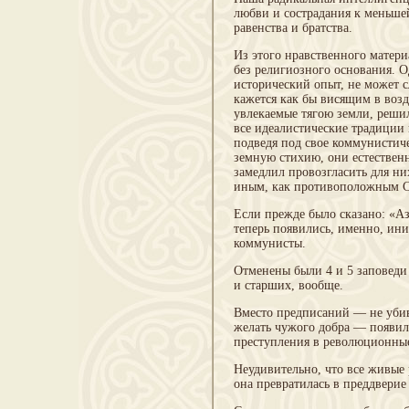
любви и сострадания к меньше
равенства и братства.
Из этого нравственного матери
без религиозного основания. О
исторический опыт, не может с
кажется как бы висящим в воз
увлекаемые тягою земли, решил
все идеалистические традиции
подведя под свое коммунистич
земную стихию, они естественн
замедлил провозгласить для ни
иным, как противоположным Си
Если прежде было сказано: «Аз 
теперь появились, именно, ин
коммунисты.
Отменены были 4 и 5 заповеди
и старших, вообще.
Вместо предписаний — не убива
желать чужого добра — появи
преступления в революционные
Неудивительно, что все живые
она превратилась в преддверие 