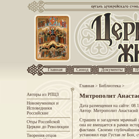
Главная
Синод
Документы
П
Главная
>
Библиотека
>
Авторы из РПЦЗ
Митрополит Анастас
Новомученики и
Дата размещения на сайте: 08.1
Исповедники
Автор:
Митрополит Анастасий 
Российские
Страшен и загадочен мрачный 
Отцы Российской
она не вмещается в рамки ист
Церкви до Революции
фактами. Своими глубочайшими
установил еще Густав ле Бон, 
Творения отцов