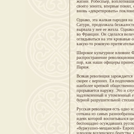
жизни. Робеспьер, воплотивши
своего зенита, впервые понял, 
вновь «декретировать» поклон
Однако, эта жалкая пародия на
Сатурн, продолжала безжалостн
вырвала у нее ее жезла. Однако
во Франции. Он сделался велич
оглядываться на эти кровавые
какую-то роковую притягатель
Широкое культурное влияние Фр
распространение революционны
пор, как наши офицеры принес
Париж.
Всякая революция зарождается 
скорее с верхних. Ея подпочве
наиболее крепкой общественной
прорывается наружу. Это и слу
надломленный и утомленный ею
бурной разрушительной стихии
Русская революция есть одно и
соткана из самых разнообразны
идеях которой воспитывался ц
беспощадно осуждавших русск
«буржуазно-мещанской» Европе;
идеалом вселенского братства;