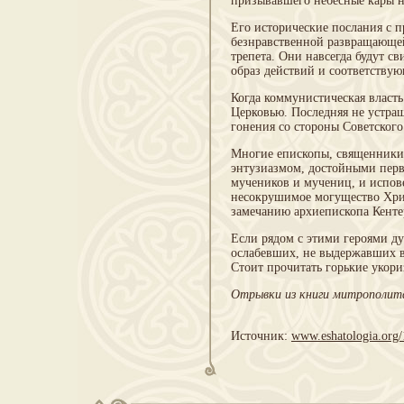
призывавшего небесные кары на
Его исторические послания с 
безнравственной развращающей
трепета. Они навсегда будут с
образ действий и соответству
Когда коммунистическая власть
Церковью. Последняя не устра
гонения со стороны Советског
Многие епископы, священники 
энтузиазмом, достойными перв
мучеников и мучениц, и испове
несокрушимое могущество Хрис
замечанию архиепископа Кенте
Если рядом с этими героями ду
ослабевших, не выдержавших ве
Стоит прочитать горькие укор
Отрывки из книги митрополита
Источник:
www.eshatologia.org/1