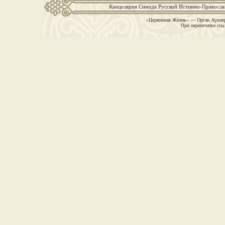
Канцелярия Синода Русской Истинно-Православн
«Церковная Жизнь» — Орган Архиер
При перепечатке ссы