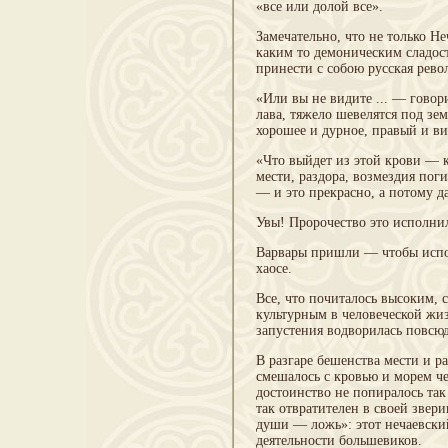
«все или долой все».
Замечательно, что не только Н
каким то демоническим сладос
принести с собою русская рево
«Или вы не видите ... — гово
лава, тяжело шевелятся под зем
хорошее и дурное, правый и ви
«Что выйдет из этой крови — к
мести, раздора, возмездия по
— и это прекрасно, а потому д
Увы! Пророчество это исполни
Варвары пришли — чтобы испо
хаосе.
Все, что почиталось высоким,
культурным в человеческой жи
запустения водворилась повсюд
В разгаре бешенства мести и р
смешалось с кровью и морем че
достоинство не попиралось так
так отвратителен в своей звер
души — ложь»: этот нечаевски
деятельности большевиков.