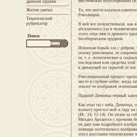
мистические потусторонние си
древней Церкви
Жития святых
То, что могло казаться сомнит
Революции.
Тематический
рубрикатор
В ней все почувствовали, как
абсолютного зла в человеческо
этого отца лжи и древнего пр
Поиск
богоборческим орудием.
Исконная борьба зла с добром,
основу революции, ее сокрове
ее, т. е. политические и социа
последствия или средства этой 
к движущей их скрытой от нас
Революционный процесс проход
место в глубине небес, когда 
эпилог ее изображен огненным
Падший Денница первый зажег 
Как упал ты с неба, Денница, 
вознесу престол мой и сяду на
(Ис. 14, 12-14). Он увлек за со
Михаил Архангел с прочими бе
не дает нам подробного изобра
помощи поэтического воображе
этого восстания типическими 