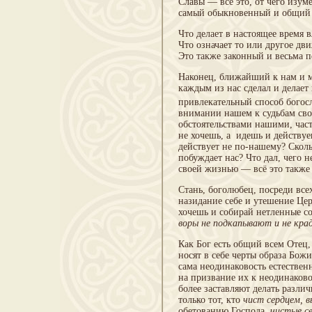
Славы — всё это, от чего изум
самый обыкновенный и общий 
Что делает в настоящее время
Что озна­чает то или другое дв
Это также законный и весьма п
Наконец, ближайший к нам и м
каждым из нас сделал и делае
привлекательный способ богос
внимании нашем к судьбам сво
обстоятельствами нашими, част
не хочешь, а идешь и действуеш
действует не по-нашему? Сколь
побуждает нас? Что дал, чего 
своей жизнью — всё это также
Стань, боголюбец, посреди все
назидание себе и утешение Це
хочешь и собирай нетленные с
воры не подкапывают и не кр
Как Бог есть общий всем Отец
носят в себе черты образа Бож
сама неодинаковость естественн
на призвание их к неодинаков
более заставляют делать различ
только тот, кто
чист сердцем, 
обе­тованию Господа,
чистые с