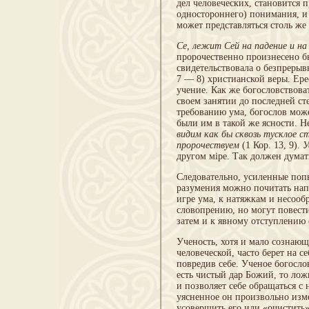
дел человеческих, становится 
од­ностороннего) понимания, и
может представ­ляться столь же
Се, лежит Сей на падение и на
пророчественно произ­несено 
свидетельствовала о безпрерыв
7 — 8) христианской веры. Ер
учение. Как же бого­словствова
своем занятии до последней ст
требованию ума, богослов мож
были им в такой же ясности. 
видим как бы сквозь тус­
клое с
пророчествуем
(1 Кор. 13, 9).
У
другом мipe. Так должен думат
Следовательно, усиленные попы
разу­мения можно почитать на
игре ума, к натяжкам и несооб
словопрению, но могут повест
затем и к явному отступлению 
Ученость, хотя и мало сознающ
человеческой, час­то берет на 
повредив себе. Ученое богослов
есть чистый дар Божий, то ло
и позволяет себе обращаться с
уясненное он произвольно изм
усовершить его или «очис­тить