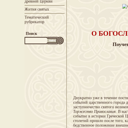
древней Церкви
Жития святых
Тематический
рубрикатор
О БОГОС
Поиск
Поучен
Двукратно уже в течение пост
событий царственного города д
заступничество святого ве­ли
Торжество Православия.
В нас
событие в ис­тории Греческой 
столетий прошло после того, ка
бедственное положение внешне