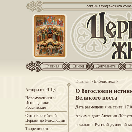
Главная
Синод
Документы
П
Главная
>
Библиотека
>
Авторы из РПЦЗ
О богословии истин
Великого поста
Новомученики и
Исповедники
Дата размещения на сайте: 17.
Российские
Отцы Российской
Архимандрит Антонин (Капуст
Церкви до Революции
начальник Русской духовной м
Творения отцов