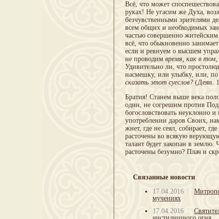
Всё, что может споспешествов
руках! Не угасим же Духа, во
безчувственными зрителями де
всем общих и необходимых зан
частью совершенно житейским.
всё, что обыкновенно занимает
если и ревнуем о высшем упра
не проводим
время, как в том,
Удивительно ли, что простолюд
насмешку, или улыбку, или, по
сказать этот суеслов?
(Деян. 1
Братия! Станем выше века поло
один, не согрешим против Под
богословствовать неуклон­но и 
употреблении даров Своих, нам
жнет, где не сеял, собирает, г
расточены во вся­кую верующую
талант будет закопан в землю. 
расточены безумно? Плач и ск
Связанные новости
17.04.2016
Митропо
мучениях
17.04.2016
Святите
чистилищного огня