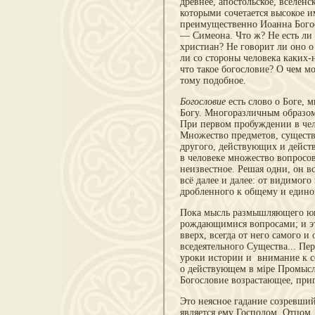
древнее, апостоль­ское, вселен
которыми сочетается высокое 
преимущественно Иоанна Богос
— Симеона. Что ж? Не есть ли
христиан? Не говорит ли оно о
ли со стороны человека каких-
что такое богословие? О чем м
тому подобное.
Богословие
есть слово о Боге, 
Богу. Мно­горазличным образом
При первом пробужде­нии в чел
Множество предметов, существ
другого, действующих и дейст
в человеке множество вопросов
неизвестное. Решая одни, он 
всё далее и далее: от видимого
дробленного к общему и едином
Пока мысль размышляющего юна
рождаю­щимися вопросами; и эт
вверх, всегда от него самого и
вседеятельного Существа... Пе
уроки истории и внимание к с
о действующем в мipe Промысл
Богословие возрастающее, при
Это неясное гадание созревший
является ему Господом, Отцом