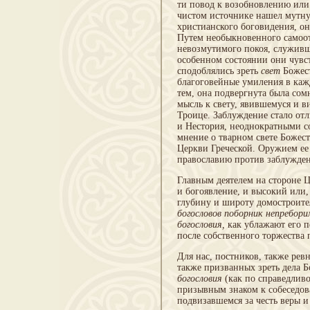
ти повод к возобновлению или 
чистом источнике нашел мутну
христианского боговидения, о
Путем необыкновенного самоот
невозмути­мого покоя, служив
особенном состоянии они чувс
сподоблялись зреть
свет
Божес
благоговейные умиления в каж
тем, она подвергнута была со
мысль к свету, явившемуся и в
Троице. Заблуждение стало отл
и Нестория, неоднократными 
мнение о тварном свете Божес
Церкви Греческой. Оружием ее 
православию против заблужден
Главным деятелем на стороне
и богоявление, и высокий или,
глубину и широту домостроите
богословов поборник непребори
богословия,
как ублажают его п
после собственного торжества 
Для нас, постников, также рев
также при­званных зреть дела Б
богословия
(как по спра­ведлив
призывным знаком к собеседо
подвизавшемся за честь веры 