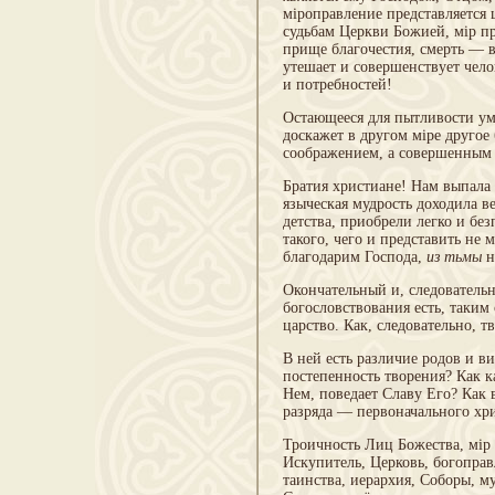
мiроправление представляется 
судьбам Церкви Божией, мip пр
прище благочестия, смерть — в
утешает и со­вершенствует чел
и потребностей!
Остающееся для пытливости ум
доскажет в другом мipe другое 
соображением, а совершен­ным 
Братия христиане! Нам выпала
языческая мудрость доходила 
детства, приобрели легко и бе
такого, чего и представить не
благодарим Господа,
из тьмы
н
Окончательный и, следователь
богословствования есть, таким 
царство. Как, следовательно, т
В ней есть различие родов и ви
постепенность творения? Как 
Нем, поведает Славу Его? Как в
разряда — первоначального хри
Троичность Лиц Божества, мip 
Искупитель, Церковь, богоправл
таинства, иерархия, Собо­ры, 