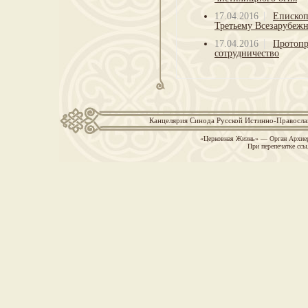
17.04.2016
Епископ
Третьему Всезарубеж
17.04.2016
Протопр
сотрудничество
Канцелярия Синода Русской Истинно-Православн
«Церковная Жизнь» — Орган Архиер
При перепечатке ссы