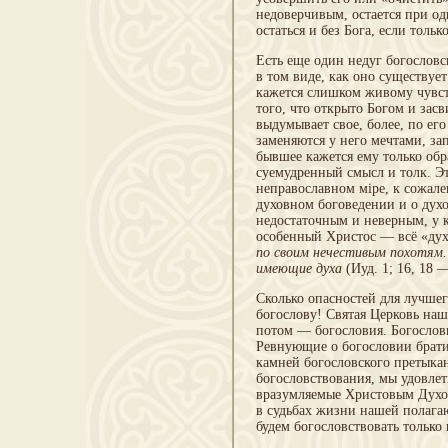
недоверчивым, остается при о
остаться и без Бога, если толь
Есть еще один недуг богословс
в том ви­де, как оно существу
кажется слишком живому чув­с
того, что открыто Богом и зас
выдумывает свое, более, по ег
заменяются у не­го мечтами, 
бывшее кажется ему только об­р
суемудренный смысл и толк. Эт
неправослав­ном мipe, к сожал
духовном боговедении и о дух
недостаточным и неверным, у к
особен­ный Христос — всё «ду
по своим нечести­вым похотям
имеющие духа
(Иуд. 1; 16, 18 
Сколько опасностей для лучшег
богослову! Святая Церковь наш
потом — богословия. Бо­гослов
Ревнующие о богословии брати
камней богословского претыка
богословствования, мы удовлет
вразумляемые Христовым Духом
в судьбах жизни нашей полага
будем богословствовать только 