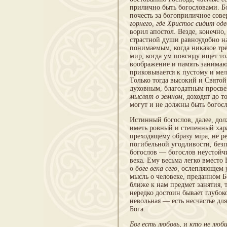
прилично быть бого­словами. Б
почесть за богоприличное сов
горнего, где Христос сидит од
ворил апостол. Везде, конечно,
страстной души равноудобно на
понимаемым, когда никакое тре
мир, когда ум повсюду ищет т
воображение и память занимаю
приковывается к пустому и мел
Только тогда высокий и Святой
ду­ховным, благодатным просв
мыслят о земном,
до­ходят до т
могут и не должны быть богос
Истинный богослов, далее, дол
иметь ровный и степенный хара
преходящему образу мipa, не р
погибельной угодливости, безп
бого­слов — богослов неустойч
века. Ему весьма легко вмест
о
боге века сего,
ослепляющем
мысль о человеке, преданном 
ближе к нам предмет занятия, 
нередко достоин бывает глубо­
невольная — есть несчастье для
Бога.
Бог есть любовь,
и
кто не люби