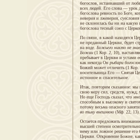
богослов, ис­таивавший от лю
всех людей. Его слова — урок 
богослова ревность по Боге, к
не­верия и лжеверия, суеслови
не склонилась бы ни на какую 
богослова тесный союз с Церко
По связи, в какой находятся Це
не предан­ный Церкви, будет с
на воде.
Божьего никто не зна­
Божии
(1 Кор. 2, 10), настав
пребы­вает в Церкви и устами е
как некогда Он
рыбари
богосло
Божий может отличить (1 Кор. 
носительница Его — Святая Цер
истинное и спасительное.
Итак, повторим сказанное: мы 
свою меру сил, средств, нужд;
Но еще Господь сказал, что
мно
способным к высокому и свято
потому весьма опасного занятия
во тьму внешнюю
(Мф. 22, 13).
Остается предложить вниманию
высшей степени осмотрительно
нему или ложное реше­ние его 
Церкви. Откровение Божие, как