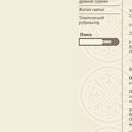
древней Церкви
Жития святых
У
2
Тематический
рубрикатор
у
2
Поиск
Е
В
П
<
В
О
с
Н
т
п
В
В
О
в