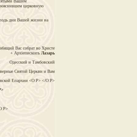
инятыми Вашим
прояснившем церковную
сподь дни Вашей жизни на
бящий Вас собрат во Христе
+ Архiепископъ
Лазарь
Одесский и Тамбовский
 верные Святой Церкви и Вам
вской Епархии <O:P> </O:P>
P>
O:P>