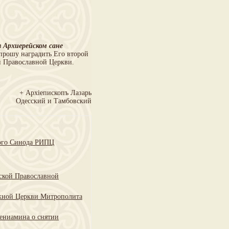
 Архиерейском сане
рошу наградить Его второй
й Православной Церкви.
+ Архiепископъ Лазарь
Одесский и Тамбовский
кого Синода РИПЦ
ской Православной
жной Церкви Митрополита
Вениамина о снятии