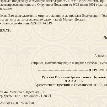
ыражаю поддержку и глубокую благодарность в связи с решениями, пр
ысокопреосвященством в Окружном Послании от 9/22 июня 2001 года, 
итуацию.
елаю Вам долгоденствия, мирного жития, и да продлит Всемогущий Го
ногая, многая, многая лета во славу нашей Матери-Церкви.
сполла эти деспота!<O:P> </O:P>
ЕЧАТЬ
Лю
А также
клирики, монашествующие и міряне Одесско-Тамбо
------------------------------------------
<O:P> </O:
Русская Истинно-Православная Церковь
Л А З А Р Ь
Архиепископ Одесский и Тамбовский
<O:P> </
70044, Украина г.Одесса а/я 108
ер.Удельный д.1 тел./0482/ 21-88-71
5/8 июля 2001 № 769/78