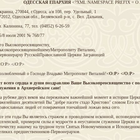
ОДЕССКАЯ ЕПАРХИЯ
<?XML:NAMESPACE PREFIX = O /
краина, 270044, г.Одесса, а/я 108, пер. Удельный, 1
72012, Одесская обл., Беляевский р-н, с. Вел. Дальник,
л. Калинина, 77, тел. (04852) 6-26-59
5/8 июля 2001 № 768/77
го Высокопреосвященству,
ысокопреосвященнейшемуМитрополиту Виталию,
ервоиерарху РусскойПравославной Церкви Заграницей
O:P> </O:P>
озлюбленный о Господе Владыко Митрополит Виталий!
<O:P> </O:P>
т всего сердца и души поздравляю Ваше Высокопреосвященство с 
лужения в Архиерейском сане!
а рубеже двух веков мы переживаем важнейший момент в истории Церкв
яжелейших десятилетий Вы "добре пасете стадо Христово" словом Его и
равославных людей от помрачения тончайшей ложью века сего.
се эти годы Вы являетесь стражем и проводником исконной, исповедни
селенской, примером силы и мудрости в неустанном служении Церкви и
течеству нашему на трудном пути Святых Новомучеников и Исповедник
еликих предшественников-Первоиерархов.