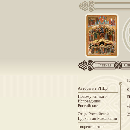
Главная
Си
Г
Авторы из РПЦЗ
Новомученики и
Исповедники
Д
Российские
Отцы Российской
2
Церкви до Революции
Творения отцов