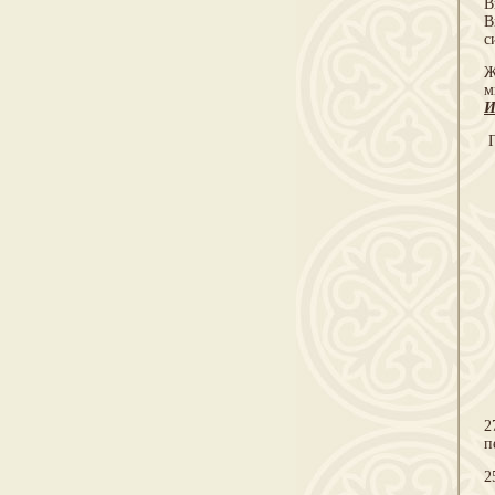
В
В
с
Ж
м
И
П
2
п
2