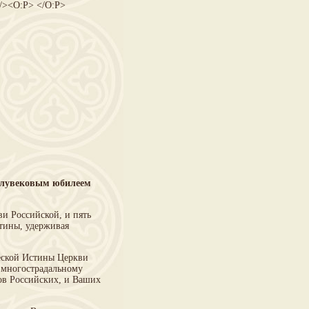
><O:P> </O:P>
полувековым юбилеем
и Российской, и пять
стины, удерживая
ческой Истины Церкви
 многострадальному
ов Российских, и Ваших