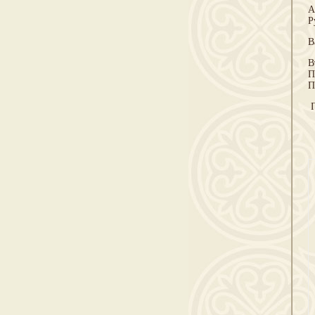
А
Р
В
В
П
П
П