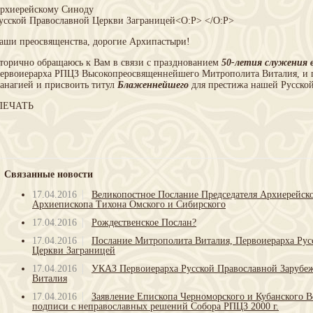
рхиерейскому Синоду
усской Православной Церкви Заграницей<O:P> </O:P>
аши преосвященства, дорогие Архипастыри!
торично обращаюсь к Вам в связи с празднованием
50-летия служения в
ервоиерарха РПЦЗ Высокопреосвященнейшего Митрополита Виталия, и п
анагией и присвоить титул
Блаженнейшего
для престижа нашей Русско
ЕЧАТЬ
Связанные новости
17.04.2016
Великопостное Послание Председателя Архиерейс
Архиепископа Тихона Омского и Сибирского
17.04.2016
Рождественское Послан?
17.04.2016
Послание Митрополита Виталия, Первоиерарха Рус
Церкви Заграницей
17.04.2016
УКАЗ Первоиерарха Русской Православной Зарубе
Виталия
17.04.2016
Заявление Епископа Черноморского и Кубанского 
подписи с неправославных решений Собора РПЦЗ 2000 г.