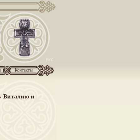
и
Контакты
у Виталию и