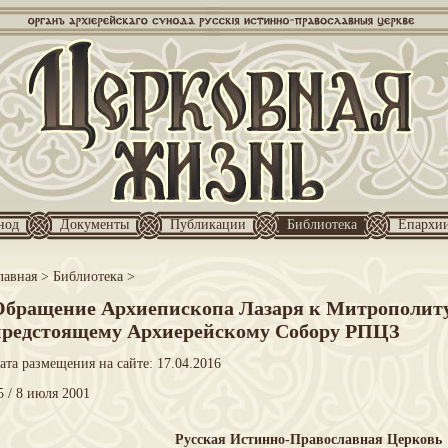
нод
Документы
Публикации
Библиотека
Епархи
лавная
>
Библиотека
>
Обращение Архиепископа Лазаря к Митрополит
предстоящему Архиерейскому Собору РПЦЗ
ата размещения на сайте: 17.04.2016
5 / 8 июля 2001
Русская Истинно-Православная Церковь