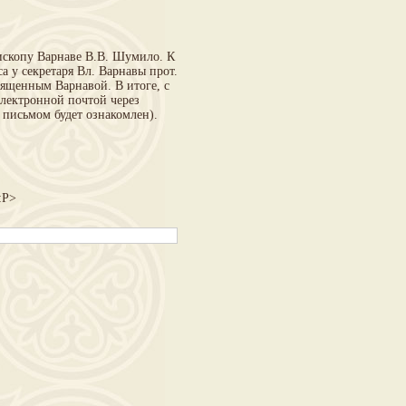
скопу Варнаве В.В. Шумило. К
 у секретаря Вл. Варнавы прот.
ященным Варнавой. В итоге, с
лектронной почтой через
 письмом будет ознакомлен).
:P>