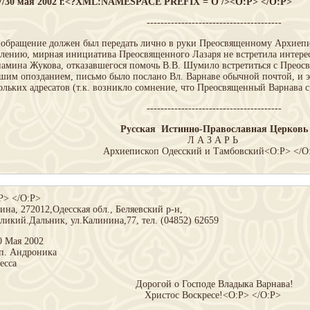
17/30 мая 2002 г.<?XML:NAMESPACE PREFIX = O /><O:P> </O:P>
---------------------------------------
обращение должен был передать лично в руки Преосвященному Архиепи
лению, мирная инициатива Преосвященного Лазаря не встретила интереса
амина Жукова, отказавшегося помочь В.В. Шумило встретиться с Преосв
шим опозданием, письмо было послано Вл. Варнаве обычной почтой, и э
ольких адресатов (т.к. возникло сомнение, что Преосвященный Варнава с
---------------------------------------
Русская
Истинно-Православная Церковь
Л А З А Р Ь
Архиепископ Одесский и Тамбовский<O:P> </O
P> </O:P>
ина, 272012,Одесская обл., Беляевский р-н,
еликий.Дальник, ул.Калинина,77, тел. (04852) 62659
0 Мая 2002
ап. Андроника
десса
Дорогой о Господе Владыка Варнава!
Христос Воскресе!<O:P> </O:P>