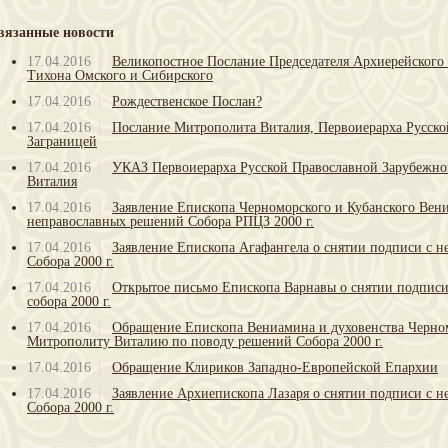
вязанные новости
17.04.2016
Великопостное Послание Председателя Архиерейског
Тихона Омского и Сибирского
17.04.2016
Рождественское Послан?
17.04.2016
Послание Митрополита Виталия, Первоиерарха Русск
Заграницей
17.04.2016
УКАЗ Первоиерарха Русской Православной Зарубежн
Виталия
17.04.2016
Заявление Епископа Черноморского и Кубанского Вен
неправославных решений Собора РПЦЗ 2000 г.
17.04.2016
Заявление Епископа Агафангела о снятии подписи с 
Собора 2000 г.
17.04.2016
Открытое письмо Епископа Варнавы о снятии подпис
собора 2000 г.
17.04.2016
Обращение Епископа Вениамина и духовенства Черно
Митрополиту Виталию по поводу решений Собора 2000 г.
17.04.2016
Обращение Клириков Западно-Европейской Епархии
17.04.2016
Заявление Архиепископа Лазаря о снятии подписи с 
Собора 2000 г.