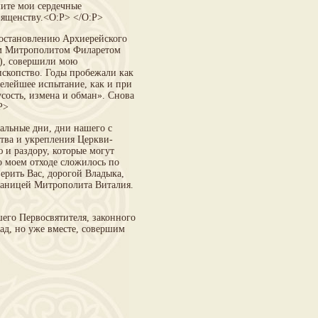
мите мои сердечные
вященству.<O:P> </O:P>
 постановлению Архиерейского
ым Митрополитом Филаретом
х), совершили мою
скопство. Годы пробежали как
елейшее испытание, как и при
сость, измена и обман». Снова
P>
хальные дни, дни нашего с
ства и укрепления Церкви-
 и раздору, которые могут
о моем отходе сложилось по
ерить Вас, дорогой Владыка,
границей Митрополита Виталия.
его Первосвятителя, законного
ад, но уже вместе, совершим