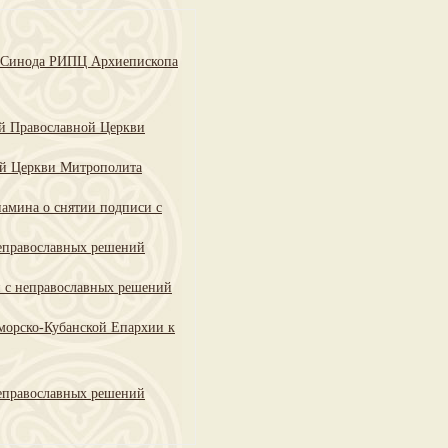
о Синода РИПЦ Архиепископа
ой Православной Церкви
ой Церкви Митрополита
иамина о снятии подписи с
неправославных решений
и с неправославных решений
морско-Кубанской Епархии к
неправославных решений