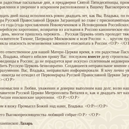
и радостные пасхальные дни, в преддверии Святой Пятидесятницы, при
равления и уверение в искреннем расположении к Вашему Высокопреос
цать дней назад исполнилось ровно двадцать лет, как Вы, Владыка, по
ра Русской Православной Церкви Заграницей во главе с приснопамятн
-го года (года прославления Новомучеников и Исповедников Российски
ерейскую хиротонию, возвратив из изгнания в Россию каноническое епи
 день, многое пришлось пережить… Русская Церковь опять проходит тяж
освятителе Тихоне, Патриархе Московском и всея России: «… кругом тру
икла опасность исчезновения законного епископата в России.<O:P> </O:
это ответственное для нашей Матери-Церкви время, в эти радостные Пас
, Владыка, общего юбилея прошу Вас: послужим
вместе
делу строитель
ведницы в России; да не порадуется враг искусно сплетенным недоверию
бить Русскую Церковь безвозвратно. Создавшееся неправильное мнение 
разумению. Вас, Владыка, неправильно информировали. Я хочу лично ув
я никогда не отходил от Первоиерарха Русской Православной Церкви За
P></O:P>
иномыслии и Любви, уважении и доверии выполним наш долг, волю наш
лавителя Русской Церкви Митрополита Виталия и, как и двадцать лет наз
России епископские хиротонии. <O:P></O:P>
ом я вижу Промысел Божий над нами, Владыка. <O:P></O:P>
го Высокопреосвященства любящий собрат<O:P> </O:P>
рхиепископ
Лазарь