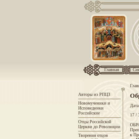
Главная
Си
Глав
Авторы из РПЦЗ
Об
Новомученики и
Дата
Исповедники
Российские
17 / 
Отцы Российской
ОБР
Церкви до Революции
Прео
к Пр
Творения отцов