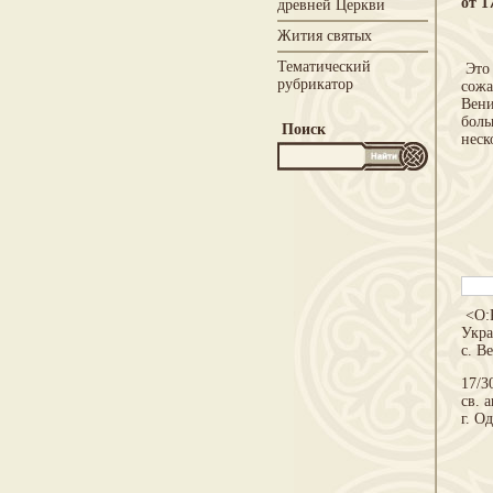
от 
древней Церкви
Жития святых
Тематический
Это 
рубрикатор
сожа
Вени
боль
Поиск
неск
<O:
Укра
с. В
17/3
св. 
г. О