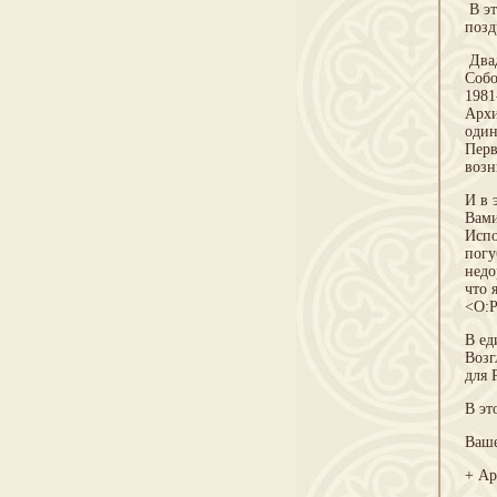
В эт
позд
Двад
Собо
1981
Архи
один
Перв
возн
И в 
Вами
Испо
погу
недо
что 
<O:
В ед
Возг
для 
В эт
Ваше
+ А