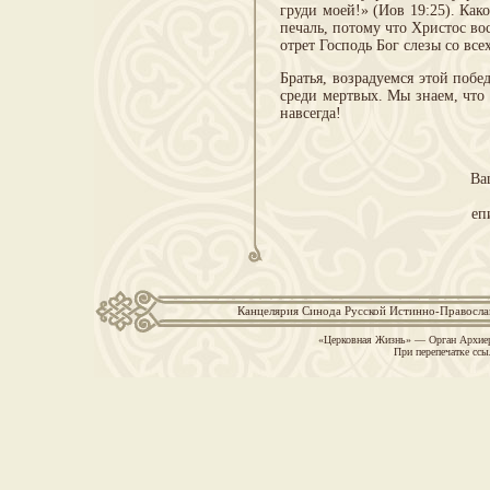
груди моей!» (Иов 19:25). Как
печаль, потому что Христос во
отрет Господь Бог слезы со все
Братья, возрадуемся этой поб
среди мертвых. Мы знаем, что
навсегда!
Ва
еп
Канцелярия Синода Русской Истинно-Православн
«Церковная Жизнь» — Орган Архиер
При перепечатке ссы