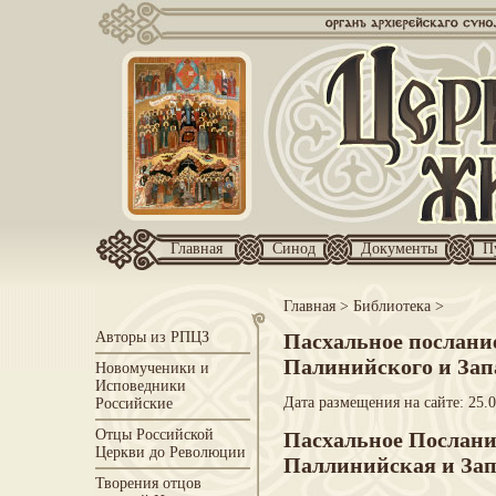
Главная
Синод
Документы
П
Главная
>
Библиотека
>
Авторы из РПЦЗ
Пасхальное послани
Палинийского и Запа
Новомученики и
Исповедники
Дата размещения на сайте: 25.
Российские
Отцы Российской
Пасхальное Послани
Церкви до Революции
Паллинийская и Зап
Творения отцов