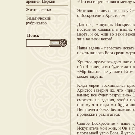
древней Церкви
«Что вы ищете живого между м
Жития святых
Этот вопрос двух ангелов у С
о Воскресении Христовом.
Тематический
рубрикатор
Для нас, живущих Воскресен
постоянно слышать в наших с
мертв, и се, жив во веки век
Поиск
жив во веки веков!
Наша задача - перестать иска
искать живого Бога среди мерт
Христос предупреждает нас о 
ибо Я живу, и вы будете жить
«Мiр больше не увидит Его». 
может видеть.
Когда евреи восхищались крас
Христос заверил их, что «прид
камне; все будет разрушено» 
смотреть на здания, чтобы по
потому что тогда мы будем и
Нет ничего более бесполезного
продолжит разлагаться.
Святое Воскресение - наше е
Искупитель мой жив, и Он в п
плоти моей узрю Бога. Я узрю Е