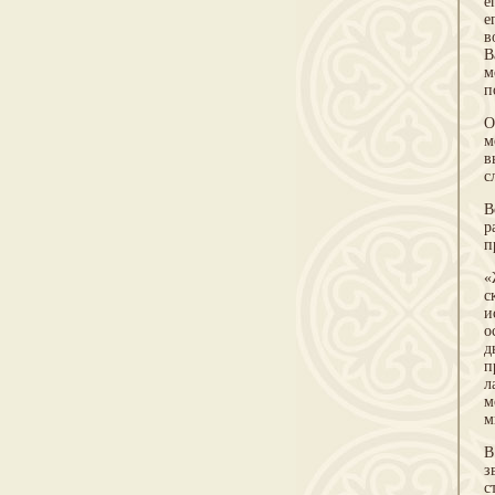
е
е
в
В
м
п
О
м
в
с
В
р
п
«
с
и
о
д
п
л
м
м
В
з
с