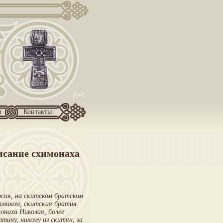
и
Контакты
сание схимонаха
осия, на скитском братском
олмиком, скитская братия
онаха Николая, более
птину, никому из скитян, за