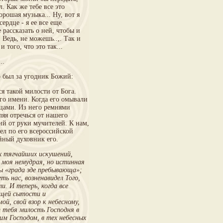
л. Как же тебе все это
хорошая музыка... Ну, вот я
ердце - я ее все еще
рассказать о ней, чтобы и
 Ведь, не можешь..,. Так и
 того, что это так...
..
о был за угодник Божий:
я такой милости от Бога.
го имени. Когда его омывали
бцами. Из него ремнями
ляя отречься от нашего
й от руки мучителей. К нам,
ел по его всероссийской
ойный духовник его.
х тягчайших искушений,
 моя немудрая, но истинная
ы «града зде пребывающа»;
ть нас, возненавидел Того,
. И теперь, когда все
бщей сытости и
й, свой взор к небесному,
т тебя милость Господня в
им Господом, в тех небесных