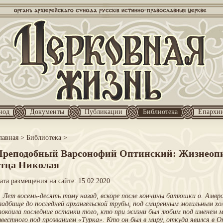
нод
Документы
Публикации
Библиотека
Епархи
лавная
>
Библиотека
>
Преподобный Варсонофий Оптинский: Жизнеопи
отца Николая
ата размещения на сайте: 15.02.2020
.. Лет восемь-десять тому назад, вскоре после кончины батюшки о. Амвр
ладбище до последней архангельской трубы, под смиренным могильным х
покоила последние останки того, кто при жизни был любим под именем м
звестного под прозванием «Турка». Кто он был в миру, откуда явился в О