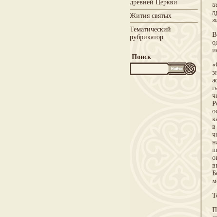
древней Церкви
и
п
Жития святых
з
Тематический
В
рубрикатор
о
и
Поиск
«
з
а
г
ч
Р
о
к
в
ч
н
ш
о
в
Б
м
Т
П