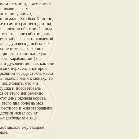
ичем не могли, а четвертый
на помощь его мы
питание у армян,
понимали, Кто был Христос;
 с самого раннего детства,
ромышлению обо мне Господа
аменательное событие, как
у, я заболел так называемой
ра следующего дня был как
ва не помогали. Но вот
и привезли христианскую
угов. Карабашами (кара —
 и духовенство, так как они
нских церквей, в которой
рковной ограде стояла масса
 подвела меня к монаху, то
 поцеловать, что я и
арушка и посоветовала
оя от этого непременно
этот день околела корова,
 этого дня болезнь моя
ю честного и животворящего
едствии исцелюсь от
ка грядущаго в мир.
доставляло ему ткацкое
овле.