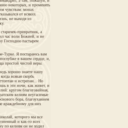
имандрит, а там, пожалуй, и
ению некоторых, и променять
им чувствам: монах
казывался от всяких
знь, не выходя из
ку.
 старичек-привратник, а
ил час воли Божией, и не
иву Господню пастырем
ае-Турке. Я постараюсь вам
 поглубже в вашем сердце, и,
ища простой чистой веры.
 ведь хорошо знаете нашу
когда всякая скорбь
оттоптан и истрепан... Но
шь в эти ночи, как живет, и
лий: кругом благоговейная,
братским келиям неугасимые
основого бора, благоуханием
ые враждебному для них
иколай, которого мы все
езненный и как-то всех
му по келиям он не ходил