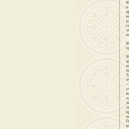
М
и
а
в
у
с
э
е
М
п
М
х
м
п
Т
ч
—
с
к
з
л
л
к
о
Г
м