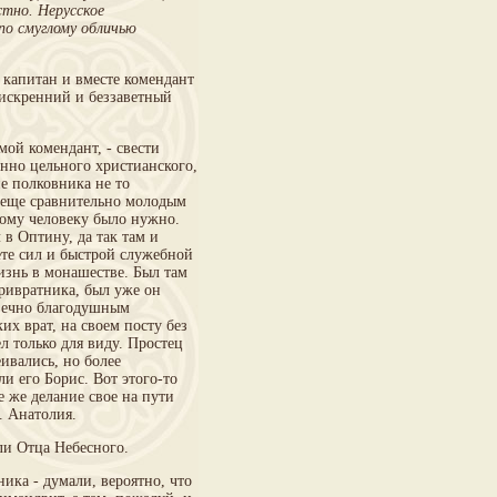
стно. Нерусское
по смуглому обличью
 капитан и вместе комендант
 искренний и беззаветный
мой комендант, - свести
нно цельного христианского,
не полковника не то
и еще сравнительно молодым
ному человеку было нужно.
в Оптину, да так там и
ете сил и быстрой служебной
изнь в монашестве. Был там
ривратника, был уже он
о вечно благодушным
их врат, на своем посту без
л только для виду. Простец
ивались, но более
и его Борис. Вот этого-то
 же делание свое на пути
. Анатолия.
ли Отца Небесного.
ика - думали, вероятно, что