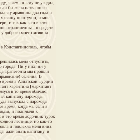
ду; я чем-то .ему не угодил,
 если бы жена названного
ал я у армянина два года и
ь хозяину поштучно, и мне
ери, и так как в то время
йне ограниченны, то средств
 у доброго моего хозяина
 в Константинополь, чтобы
 решилась меня отпустить,
 города. Ни у них, ни у
ода Трапезонта мы прошли
армянские) селения. В
о время в Азиатской Турции
итант карантина [маркитант
муся в то время обычаю,
ал капитану парохода,
уда выпускал с парохода
е время, когда мы сели в
водья, и подплыли к
; в это время лодочник турок
ходной лестнице, но как-то
мокла и повлекла меня вниз.
а, дали знать капитану, и