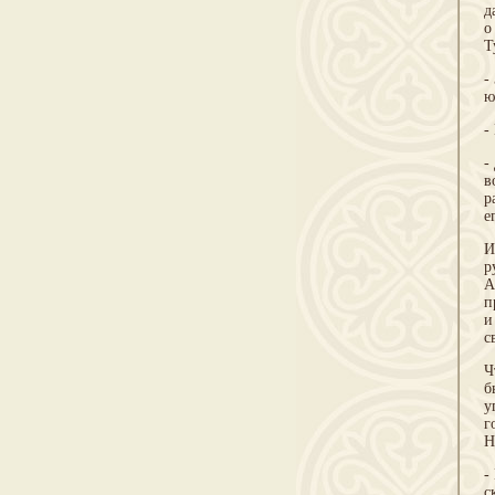
д
о
Т
-
ю
-
-
в
р
е
И
р
А
п
и
с
Ч
б
у
г
Н
-
с