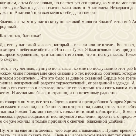
аже днем, а тем более ночью, но на этот раз его приход ко мне не мог по
 нем я уже был предварен скитоначальником о. Анатолием. Незадолго до
урка, о. Анатолий призвал меня к себе, да и говорит:
 Знаешь ли ты, что у нас в скиту по великой милости Божией есть свой 
родивый...
 Как это так, батюшка?..
 Да, есть у нас такой человек, который в теле ли или не в теле - Бог знае
осхищен в небесные обители. Это наш Турка. Я благословлю ему придти к
асспроси хорошенько, да и запиши с его слов, что от него узнаешь. Тольк
го смерти.
 вот, в эту летнюю, лунную ночь зашел ко мне по послушанию этот раб
усском языке поведал мне свое сказание о тех небесных обителях, которы
нгелом хранителем... Что это было за дивное сказание! Сердце мое трепе
рилива неизреченной радости торжествующей, оправданной надежды. А р
 лицо его светлело и светлело, пока не стало прямо-таки сиять каким-т
ветом. И жутко мне было, и страшно, и по неземному радостно.
то говорил он мне, все это найдете в житии преподобного Андрея Христ
ыл важен только вид его бесконечного торжества, славы, отпечатлевшейс
годника Божия. Так мог говорить только истинный тайнозритель, Я мог 
олосом, прерывающимся от неописуемого волнения, просить его продолжа
о он уже кончил и только прибавил с светлой, блаженной улыбкой:
 Ну, что ты еще знать хочешь, чего еще допытываешься... Придет время -
казать, да и как сказать тебе... Ведь на человеческом языке нет тех слов, 