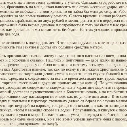
ать моя отдала меня этому армянину в ученье. Однажды курд работал в са
 он, бросившись на меня, начал наносить мне столь жестокие удары, что
рмянина не выбежала на мои крики, то он забил бы меня до смерти. Работ
ыучился за это время ткацкому ремеслу. С этого времени я начал работат
давалось зарабатывать до двух рублей в месяц; деньги эти я передавал мат
одержание было весьма дешевое и потребности к тому же были у нас кра
тих нам доставало и мы могли жить безбедно. На этих условиях я прожил
ще два года.
не исполнилось двенадцать лет. В это время вздумалось мне отправиться
риискать там занятие и доставить большие средства матери.
ать противилась сначала моему намерению, но я настоял на своем, и она
отя и с горючими слезами. Нашлись и попутчики — двое армян из нашего
еня средств на дорогу не было никаких, и поэтому весь путь наш до гор
итаясь Христовым именем, так как по всему пути лежали христианские (
рапезонте нас задержали девять суток в карантине по случаю бывшей в т
умы. Средства к содержанию за все это время доставлял нам турок, марк
 торговец съестными и другими припасами при армии]. По установивше
чет расходам по содержанию задержанных в карантине маркитант передав
оторый доставлял путешественников в Константинополь, а по прибытии т
адолжавших ему пассажиров не иначе, как по уплате ими долга. В то само
одку и поплыли к пароходу, стоявшему далеко от берега по случаю мелко
естнице, ведущей на пароход, товарищи мои встали, а я как-то загляделся
рикнул, чтобы я выходил скорее из лодки. Испугавшись, я кинулся к паро
ступился и упал в море. Плавать я хотя и умел, но одежда моя быстро на
ибель моя была неизбежна, но в это время успели заметить меня с пароход
еня вытащили крюками на палубу.