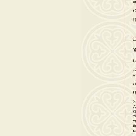
о
С
Ц
П
(
1
Д
Г
О
Я
А
с
т
у
б
к