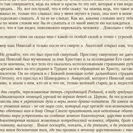
то там совершается, ведь на земле и красок-то тех нет, которые я там виде
ередать... Ну, вот послушай, что я тебе скажу: ты знаешь ведь, что такое 
лышал ее, только что слышал: она у меня звучит в ушах, она поет в моем с
родолжаю слышать. А ты ее не слыхал. Как же, какими словами могу тебе 
ы по моим словам мог бы ее слышать и со мной вместе ею наслаждаться...
ого, что я там видел, невозможно пересказать человеку... Довольно с тебя и
оследние слова он сказал мне с какой-то особой силой и точно с угрозой.
мер наш Николай и только после его смерти о. Анатолий открыл нам, чт
 Не думайте, что это был простой смертный. Простому смертному не даетс
аш Николай был мучеником за имя Христово и за исповедание Его свято
осле кончины, то все тело его оказалось исполосованным страшными ру
ырезали мясо на его родине в Турции за его обращение ко Христу, застав
пасителя. Он не отрекся и с Божией помощью избег дальнейших страдани
 Оптину, его прислал из Шамордина о. Амвросий, которого Николай наш
лаве, и знали о нем, кто он и что он, только великий старец да я, недост
 дни скорби, переживаемые теперь страдающей Родиной, в виду грядущи
адвигающихся зловещей угрозой на верных детей св. Церкви, да послужит
овесть эта к укреплению духа и веры моего брата-читателя. Не имеем м
се упования наши - не от мира сего, который еще прежде чем возненавиде
то обетовал нам в дому Отца Своего приготовить нам нетленные обители
аботы мира устремлены на создание земного благополучия, царства всео
довлетворения низших животных потребностей человека, обрати, брат мо
уховному, высшему... Вмале поскорби, поплачь, и да утешит, и да упокои
еки веков бесконечная там, где ты призван к вечному царствованию с тво