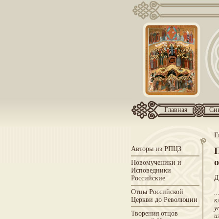
Главная
Си
Г
Авторы из РПЦЗ
Новомученики и
Исповедники
Д
Российские
Отцы Российской
.
Церкви до Революции
к
у
Творения отцов
и