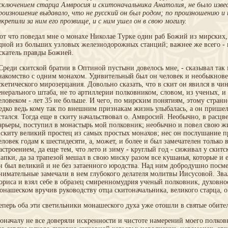
сключением старца Амвросия и скитоначальника Анатолия, не было изве
роизношение выдавало, что не русский он был родом; по произношению и 
акрепили за ним его прозвище, и с ним ушел он в свою могилу.
от что поведал мне о монахе Николае Турке один раб Божий из мирских,
дной из больших узловых железнодорожных станций; важнее же всего -
скатель правды Божией.
Среди скитской братии в Оптиной пустыни довелось мне, - сказывал так 
накомство с одним монахом. Удивительный был он человек и необыкнове
скетического мирозерцания. Довольно сказать, что в скит он явился в чи
енерального штаба, не то артиллерии полковником, словом, из ученых, 
еловеком - лет 35 не больше. И чего, по мирским понятиям, этому стран
едко ведь кому так по внешним признакам жизнь улыбалась, а он пришел 
стался. Тогда еще в скиту начальствовал о. Амвросий. Необычно, в расцв
арьеры, поступил в монастырь мой полковник; необычно и повел свою ж
 скиту великий простец из самых простых монахов; нес он послушание п
еловек годам к шестидесяти, а, может, и более и был замечателен тольк
астроением, да еще тем, что лето и зиму - круглый год - сиживал у скитск
апки, да за трапезой мешал в свою миску разом все кушанья, которые и е
н был великий и не без затаенного юродства. Над ним добродушно посме
нимательные замечали в нем глубокого делателя молитвы Иисусовой. Звал
ориса и взял себе в образец смиренномудрия ученый полковник, духовное
онашеском вручив руководству отца скитоначальника, великого старца, о
еперь оба эти светильники монашеского духа уже отошли в святые обите
оначалу не все доверяли искренности и чистоте намерений моего полковн