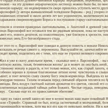
го сердце искало духовно-чиновной карьеры: иеродиакон, иеромонах, арх
пископ - на эту духовно иерархическую лестницу можно было бы, по мн
оенную карьеру; но недоверчивости скоро пришлось уступить место друг
арсонофий [у автора вымышленный псевдоним Варнава – ред.] упорно от
онашеских отличий и около десяти лет вел уединенную, молитвенную жи
одражания смиренномудрию Бориса и послушания старцу-скитоначальни
тошли в селения праведных скитоначальник, о. Анатолий и древний уже
онах Варсонофий все оставался тем же рядовым монахом, пока не наступ
ывел его, нового делателя, на пожелтевшую, уже близкую к зрелости, н
ловесных овец Его богоизбранного стада.
от этот-то о. Варсонофий мне поведал и дивную повесть о монахе Никол
ассказать ее речью самого о. иеромонаха. Выслушайте ее, запечатлейте ее
ридет время, поделитесь ею с теми, кто еще не утратил великого сокров
Жил я уже в скиту довольное время, - сказывал мне о. Варсонофий, - вы
китскую жизнь: тихая, безмятежная жизнь! да и может ли она быть иной, 
стинному монаху в радость, и тот только монах, кто, как старый лапоть, 
собенно хорошо в лунные благовонные летние ночи: чувствуешь и слыши
ышит, и поет вечную славу своему Богу земля-кормилица. Выйдешь из ке
ремудрая тишина. Тихим огоньком перед святыней образов теплятся по 
ампады. Весь воздух скитский напоен ароматом его цветов, смолой его с
олитвенных воздыханий тайных рабов Божиих. Чистые сердца, неведом
иру... Сколько еще их по православным обителям!..
 одну из таких ночей зашел ко мне в келию монах наш ныне покойный Н
вали «Туркой». Странный он был; всегда застенчивый и молчаливый, бол
торонившийся человек, хотя мы все его как-то невольно любили. Ни к ко