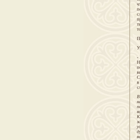
ч
п
с
п
т
т
П
У
-
Н
п
в
С
в
с
В
н
п
в
К
з
у
д
в