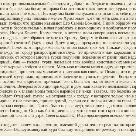
з них три домовладельца были хотя и добрые, но бедные и помочь нам н
отя и был весьма богат, но нрава был жестокого, как почти все курды, и 
ассчитывать не могли. Поэтому мы были вынуждены снискивать себе про
ыпрашивая у них помощь именем Христовым, хотя ни мать моя, ни я не 
нали только, что армяне называют Его Сыном Божиим. Таким образом уже
, хотя и бессознательно, начал прибегать к всемощному и всеблагому п
оего, Иисуса Христа. Кроме этого, в детстве моем совершилось весьма зн
ы предрекавшее обращение мое ко Христу. Когда мне было лет пять от род
уриной слепотой (таух-чоры). Днем я видел прекрасно, но с вечера до ут
лепой. Болезнь эта продолжалась со мною около трех лет. Никакие средст
днажды по городу распространился слух, что приехали к нам карабаши 
вятыню, от которой многие турки получили исцеление от различных нед
ерный, баш — голова) турки называют всех вообще христианских монахов
осят черные клобуки и шапки. Мать моя привела меня в одну из христиа
аходилась привезенная монахами христианская святыня. Помню, что в це
ителей-мусульман, пришедших в надежде получить исцеление. Когда мать
н осенил меня крестом, приложил его к больным глазам моим и велел его
сполнил. Вечером этого дня приходит в дом наш какая-то незнакомая ст
риложить к глазам моим теплой вареной печенки, заверяя, что болезнь м
ройдет. Отец мой тотчас же отправился к соседу, у которого только что в 
ырезал у нее печенку, принес домой, сварил ее и положил мне на глаза. С
счезла совершенно. Таково было первое чудо, явленное надо мною сило
реста Господня. Оно как бы знаменовало, что силою этого креста я впосл
уховной слепоты и узрю
Свет истинный, Иже просвещает всякого челове
 соседстве нашем жил армянин, имевший достаточные средства, которые 
емесло. Вышеупомянутый курд был ему товарищем по ремеслу и по торг