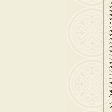
И
х
р
в
з
я
м
б
к
с
о
с
ч
н
н
ж
о
и
п
п
в
и
к
д
В
р