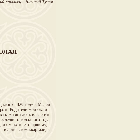
ий простец - Николай Турка.
ОЛАЯ
ился в 1820 году в Малой
иром. Родители мои были
тва к жизни доставляло им
последнего голодного года
, из коих мне, старшему,
и в армянском квартале, в