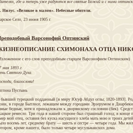
бителях, где и теперь уже радуются все святые Божий и с ними оптинск
. Нилус. «Великое в малом». Небесные обители.
арское Село, 23 июня 1905 г.
реподобный Варсонофий Оптинский
ЖИЗНЕОПИСАНИЕ СХИМОНАХА ОТЦА НИК
Изложенное с его слов преподобным старцем Варсонофием Оптинским)
7 мая 1893 г.
ень Святого Духа.
осподи, благослови!
птина Пустынь
 бывший турецкий подданный [в миру Юсуф Абдул оглы; 1820-1893]. Род
зии, в городе Бытлисе, лежащем между городами Эрзерумом и Диарбек
амые бедные, хотя и принадлежали к дворянскому сословию (бек). Средс
кацкое ремесло. Три года в нашей стороне был страшный голод; в конце 
мер мой отец, оставив без куска насущного хлеба мать мою и троих детей
ыло восемь лет, среднему брату — шесть и сестре — четыре года. Мы жил
отором, кроме нашего, было только четыре мусульманских дома.