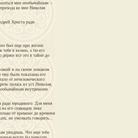
казаться мне необычайным: -
 прихода ко мне Николая
Андрей Христа ради
т, но был еще при жизни
 тебе в келию, а ты его
о держи все это в тайне до
 Божий и на своем ломаном
е ему были показаны его
тало от нечеловеческого
ечь лилась из уст Николая,
о необычайным внутренним
а ради юродивого. Для меня
я на его сияющем лике
только от времени до времени
ть, не умолкать говорить...
 сам увидишь. Что еще тебе
которые могли бы передать,