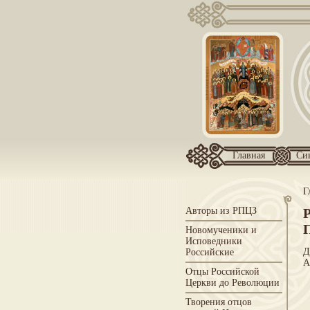
Главная
Си
Г
Авторы из РПЦЗ
П
Новомученики и
Исповедники
Д
Российские
А
Отцы Российской
Церкви до Революции
Творения отцов