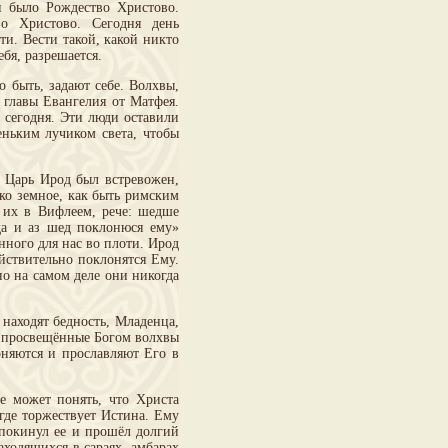
н было Рождество Христово.
о Христово. Сегодня день
ти. Вести такой, какой никто
бя, разрешается.
 быть, задают себе. Волхвы,
 главы Евангелия от Матфея.
 сегодня. Эти люди оставили
еньким лучиком света, чтобы
 Царь Ирод был встревожен,
ько земное, как быть римским
 их в Вифлеем, рече: шедше
 да и аз шед поклонюся ему»
нного для нас во плоти. Ирод
йствительно поклонятся Ему.
о на самом деле они никогда
находят бедность, Младенца,
и просвещённые Богом волхвы
оняются и прославляют Его в
не может понять, что Христа
где торжествует Истина. Ему
 покинул ее и прошёл долгий
аходящихся в сараях, амбарах