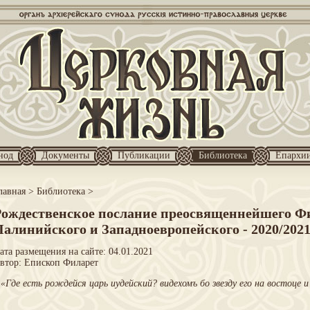
нод
Документы
Публикации
Библиотека
Епархи
лавная
>
Библиотека
>
Рождественское послание преосвященнейшего Фи
алинийского и Западноевропейского - 2020/2021
ата размещения на сайте: 04.01.2021
втор:
Епископ Филарет
«Где есть рождейся царь иудейский? видехомъ бо звезду его на востоце 