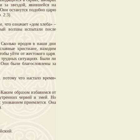
и за звездой, явившейся на
. Они останутся подобно царю
 2:3).
, что означает «дом хлеба» –
орый волхвы испытали после
. Сколько иродов в наши дни
славные христиане, находим
обы уйти от жестокого царя.
 трудных ситуациях. Были ли
! Они были благословлены за
, потому что настало время»
 «Каким образом избавимся от
нутренних червей и змей. Но
 с упованием приемлется. Она
).
ейский.