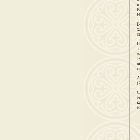
и
В
И
В
х
с
В
з
«
Э
в
с
А
(
С
э
к
м