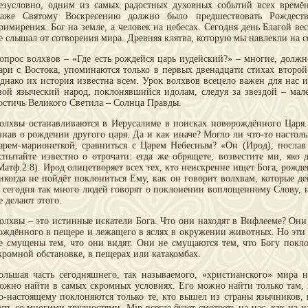
езусловно, одним из самых радостных духовных событий всех времё
аже Святому Воскресению должно было предшествовать Рождеств
римирения. Бог на земле, а человек на небесах. Сегодня день Благой вес
е слышал от сотворения мира. Древняя клятва, которую мы навлекли на се
опрос волхвов – «Где есть рождейся царь иудейский?» – многие, должно
ари с Востока, упоминаются только в первых двенадцати стихах второй
днако их история известна всем. Урок волхвов всецело важен для нас и
вой языческий народ, поклонявшийся идолам, следуя за звездой – мал
остичь Великого Светила – Солнца Правды.
олхвы останавливаются в Иерусалиме в поисках новорождённого Царя.
знав о рождении другого царя. Да и как иначе? Могло ли что-то настол
арем-марионеткой, сравниться с Царем Небесным? «Он (Ирод), послав
спытайте известно о отрочати: егда же обрящете, возвестите ми, яко
Матф.2:8). Ирод олицетворяет всех тех, кто неискренне ищет Бога, рожде
икогда не пойдёт поклониться Ему, как он говорит волхвам, которые де
 сегодня так много людей говорят о поклонении воплощенному Слову, н
е делают этого.
олхвы – это истинные искатели Бога. Что они находят в Вифлееме? Они 
ождённого в пещере и лежащего в яслях в окружении животных. Но эт
е смущены тем, что они видят. Они не смущаются тем, что Богу покл
кромной обстановке, в пещерах или катакомбах.
ольшая часть сегодняшнего, так называемого, «христианского» мира 
ожно найти в самых скромных условиях. Его можно найти только там, 
о-настоящему поклоняются только те, кто вышел из страны язычников,
уть со многими трудностями. Мiр всегда будет смотреть на нас, как на н