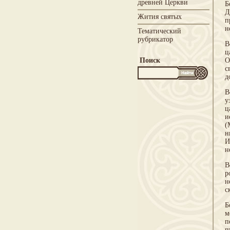
древней Церкви
Б
Д
Жития святых
п
н
Тематический
рубрикатор
В
ц
Поиск
О
с
д
В
у
ц
и
(
н
И
н
В
р
н
с
Б
м
п
п