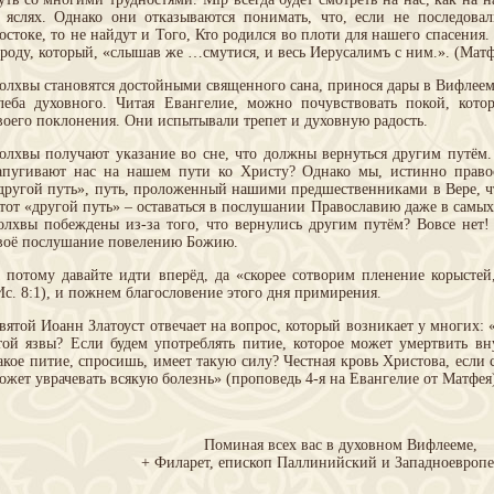
 яслях. Однако они отказываются понимать, что, если не последовал
остоке, то не найдут и Того, Кто родился во плоти для нашего спасения
роду, который, «слышав же …смутися, и весь Иерусалимъ с ним.». (Матф.
олхвы становятся достойными священного сана, принося дары в Вифлееме
леба духовного. Читая Евангелие, можно почувствовать покой, кот
воего поклонения. Они испытывали трепет и духовную радость.
олхвы получают указание во сне, что должны вернуться другим путём
апугивают нас на нашем пути ко Христу? Однако мы, истинно право
другой путь», путь, проложенный нашими предшественниками в Вере, чт
тот «другой путь» – оставаться в послушании Православию даже в самых
олхвы побеждены из-за того, что вернулись другим путём? Вовсе нет
воё послушание повелению Божию.
 потому давайте идти вперёд, да «скорее сотворим пленение корыстей
Ис. 8:1), и пожнем благословение этого дня примирения.
вятой Иоанн Златоуст отвечает на вопрос, который возникает у многих:
той язвы? Если будем употреблять питие, которое может умертвить в
акое питие, спросишь, имеет такую силу? Честная кровь Христова, если
ожет уврачевать всякую болезнь» (проповедь 4-я на Евангелие от Матфея
Поминая всех вас в духовном Вифлееме,
+ Филарет, епископ Паллинийский и Западноевроп