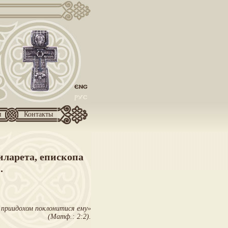
и
Контакты
ларета, епископа
.
и приидохом поклонитися ему»
(Матф.: 2:2).