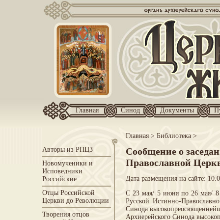
Главная
Синод
Документы
П
Главная
>
Библиотека
>
Авторы из РПЦЗ
Сообщение о заседа
Православной Церк
Новомученики и
Исповедники
Дата размещения на сайте: 10.
Российские
Отцы Российской
С 23 мая/ 5 июня по 26 мая/ 
Церкви до Революции
Русской Истинно-Православно
Синода высокопреосвященнейши
Творения отцов
Архиерейского Синода высоко