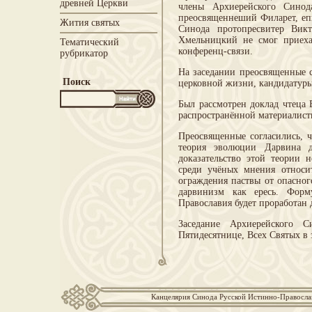
древней Церкви
члены Архиерейского Синод
преосвященнеший Филарет, еп
Жития святых
Синода протопресвитер Вик
Хмельницкий не смог приеха
Тематический
конференц-связи.
рубрикатор
На заседании преосвященные с
Поиск
церковной жизни, кандидатуры
Был рассмотрен доклад чтеца
распространённой материалист
Преосвященные согласились, ч
теория эволюции Дарвина д
доказательство этой теории 
среди учёных мнения относи
ограждения паствы от опасно
дарвинизм как ересь. Форм
Православия будет проработан
Заседание Архиерейского 
Пятидесятнице, Всех Святых в
Канцелярия Синода Русской Истинно-Православн