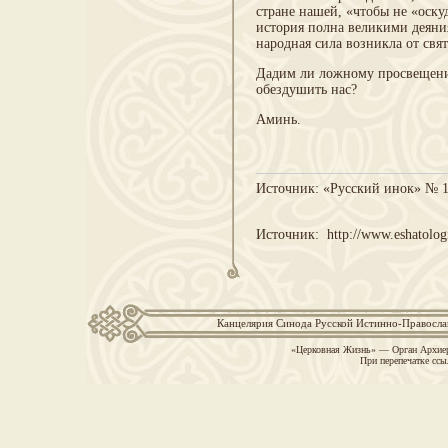
стране нашей, «чтобы не «оску
история полна великими деян
народная сила возникла от свя
Дадим ли ложному просвещени
обездушить нас?
Аминь.
Источник: «Русский инок» № 1,
Источник: http://www.eshatologi
Канцелярия Синода Русской Истинно-Православн
«Церковная Жизнь» — Орган Архиер
При перепечатке ссы