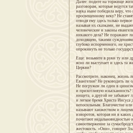
Далее: подите на торжище жиз
разговорам, которые ведутся т
наука ныне победила веру, что
просвещенному веку? Не ставя
отводя ему здесь только перво
называя их сказками, не выдаю
человеческие и законы евангел
никакого дела? Не поражают л
доходящею, такими суждениями 
глубоко испорченного, не хрис
опрокинуть не только государс
Еще: возьмите в руки ту или д
ясно ли выступает и здесь та ж
Церкви?
Рассмотрите, наконец, жизнь л
Евангелия? Не руководить ли о
Не погружен ли один в цинизм
и прихотливую изысканность? 
нищета, а другой не забывает 
и легкое бремя Христа Иисуса д
непосильным. Благочестие или 
называют ханжеством и лицемер
изворотов, которая ни в каких
почитают недальновидностью и 
самоотвержение за сумасбродств
жестокость. «Они», говорит Зл