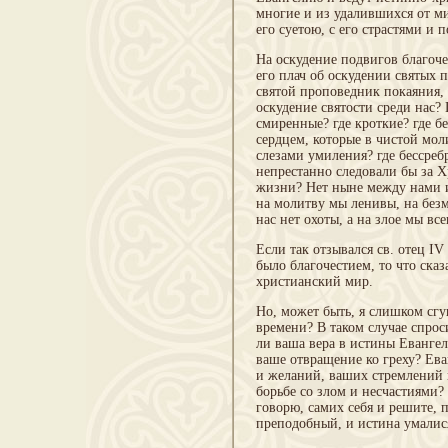
многие и из удалившихся от ми
его суетою, с его страстями и 
На оскудение подвигов благоче
его плач об оскудении святых 
святой проповедник покаяния, 
оскудение святости среди нас? 
смиренные? где кроткие? где 
сердцем, которые в чистой мол
слезами умиления? где беcсреб
непрестанно следовали бы за Х
жизни? Нет ныне между нами и
на молитву мы ленивы, на безм
нас нет охоты, а на злое мы вс
Если так отзывался св. отец IV
было благочестием, то что сказ
христианский мир.
Но, может быть, я слишком сг
времени? В таком случае спрос
ли ваша вера в истины Евангел
ваше отвращение ко греху? Ев
и желаний, ваших стремлений 
борьбе со злом и несчастиями
говорю, самих себя и решите, 
преподобный, и истина умалися