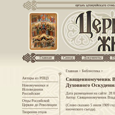
Главная
Синод
Документы
П
Главная
>
Библиотека
>
Авторы из РПЦЗ
Священномученик В
Духовного Оскудени
Новомученики и
Исповедники
Дата размещения на сайте: 28.
Российские
Автор:
Священномученик Влад
Отцы Российской
Церкви до Революции
(Слово сказано 5 июля 1909 го
иноческого съезда).
Творения отцов