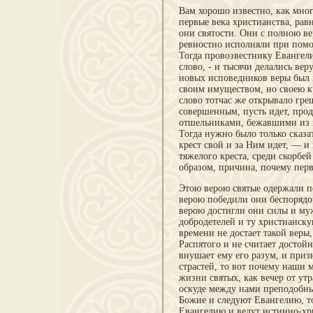
Вам хорошо известно, как мног
первые века христианства, рав
они святости. Они с полною в
ревностно исполняли при помо
Тогда провозвестнику Евангели
слово, - и тысячи делались ве
новых исповедников веры был н
своим имуществом, но своею кр
слово тотчас же открывало греш
совершенным, пусть идет, прод
отшельниками, бежавшими из м
Тогда нужно было только сказат
крест свой и за Ним идет, — и
тяжелого креста, среди скорбе
образом, причина, почему перв
Этою верою святые одержали п
верою победили они беспорядоч
верою достигли они силы и муж
добродетелей и ту христианску
времени не достает такой веры
Распятого и не считает достой
внушает ему его разум, и приз
страстей, то вот почему наши 
жизни святых, как вечер от утр
оскуде между нами преподобный
Божие и следуют Евангелию, т
Евангелию и ведут истинно-хр