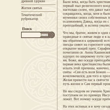
древней Церкви
Были века, когда быть христиан
первый пыл религиозного воод
Жития святых
настолько силен, что давал тыс
сокращалось, когда, хотя и бы
Тематический
мученики своих собственных по
рубрикатор
псалмопевец Давид, когда он с
преподобный, и истина умалися
Поиск
Что мы, братие, живем в один и
праведные и святые люди и в н
мы обратимся к церковной исто
звезды сияют на горизонте со
открытие мощей преп. Серафим
почитания св. Анны Кашинской
идущих по широкому пути грех
мя, Боже, яко оскуде преподоб
первые века христианства были
искать этой причины, конечно,
святы. «Сия есть воля Божия —
вочеловечился, для того и прол
Желая привести нас к святости
путь жизни и Сам первый прош
Но мы следуем не учению Христ
поступаем не по примеру Иисус
лежит. Вот почему оскуде пре
На этих истинах я и хочу сегод