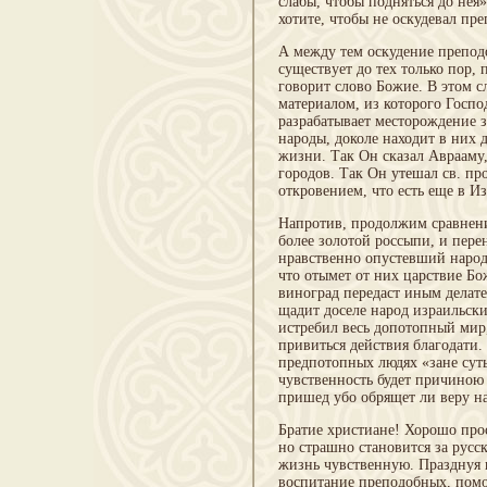
слабы, чтобы подняться до нея
хотите, чтобы не оскудевал пр
А между тем оскудение преподо
существует до тех только пор, 
говорит слово Божие. В этом сл
материалом, из которого Госп
разрабатывает месторождение з
народы, доколе находит в них 
жизни. Так Он сказал Аврааму
городов. Так Он утешал св. п
откровением, что есть еще в И
Напротив, продолжим сравнени
более золотой россыпи, и перен
нравственно опустевший народ 
что отымет от них царствие Бо
виноград передаст иным делате
щадит доселе народ израильский
истребил весь допотопный мир,
привиться действия благодати.
предпотопных людях «зане суть
чувственность будет причиною
пришед убо обрящет ли веру на 
Братие христиане! Хорошо про
но страшно становится за русс
жизнь чувственную. Празднуя 
воспитание преподобных, помол