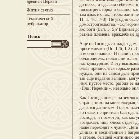
древней Церкви
до небес, и сделаем себе имя,
посмотреть город и башню, кот
Жития святых
там язык их так, чтобы один не
Тематический
11, 1, 4-5, 7-8). Не угодно б
рубрикатор
домостроительства.
«Сотворим 
яко боги (Быт. 3, 5)? Единый 
разные племена, враждебные др
Поиск
Аще не Господь созиждет дом, 
просиживают (Пс. 126, 1-2). Э
и воочию нашею. И наши строи
облагодетельствовать не только
нас культурные. И эту высоком
блага привносится горькое раз
нужды, они на самом деле прев
так еще недавно великой, могу
имя, пустое место, разбив ее 
«Плач Иеремии», невольно опл
Как Господь поверг на землю к
Страна, некогда многолюдная, 
делается данником. Горько плач
во главе, неприятели благоденс
Господи, и посмотри, как мы ун
воздыхает, ища хлеба, отдает д
наше переходит к чужим. Дети 
улицах, и воспитанные в багряниц
в стране, бывшей житницею це