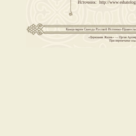
Источник: http://www.eshatolog
Канцелярия Синода Русской Истинно-Православн
«Церковная Жизнь» — Орган Архиер
При перепечатке ссы