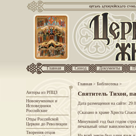
Главная
Синод
Документы
П
Главная
>
Библиотека
>
Авторы из РПЦЗ
Святитель Тихон, п
Новомученики и
Дата размещения на сайте: 29.
Исповедники
Российские
(Сказано в храме Христа Спаси
Отцы Российской
Минувший год был годом строи
Церкви до Революции
печальный опыт вавилонского 
Творения отцов
На всей земле был один язык и