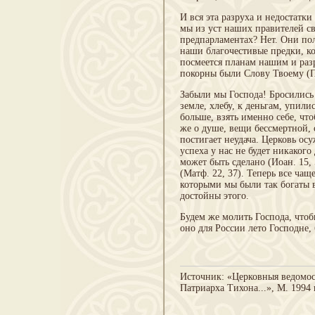
И вся эта разруха и недостатки
мы из уст наших правителей с
предпарламентах? Нет. Они пола
наши благочестивые предки, к
посмеется планам нашим и раз
покорны были Слову Твоему (Пл
Забыли мы Господа! Бросились 
земле, хлебу, к деньгам, упили
больше, взять именно себе, чт
же о душе, вещи бессмертной,
постигает неудача. Церковь ос
успеха у нас не будет никакого
может быть сделано (Иоан. 15,
(Матф. 22, 37). Теперь все чащ
которыми мы были так богаты в
достойны этого.
Будем же молить Господа, чтоб
оно для России лето Господне, 
Источник: «Церковныя ведомост
Патриарха Тихона...», М. 1994 г