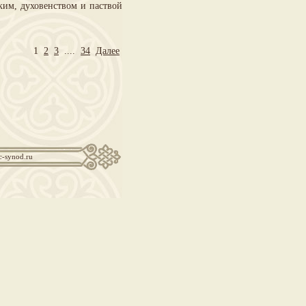
им, духовенством и паствой
1
2
3
....
34
Далее
c-synod.ru