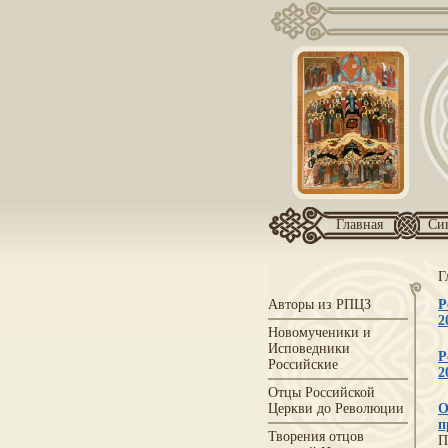
Главная
Си
Г
Авторы из РПЦЗ
Р
2
Новомученики и
Исповедники
Р
Российские
2
Отцы Российской
Церкви до Революции
О
п
Творения отцов
П