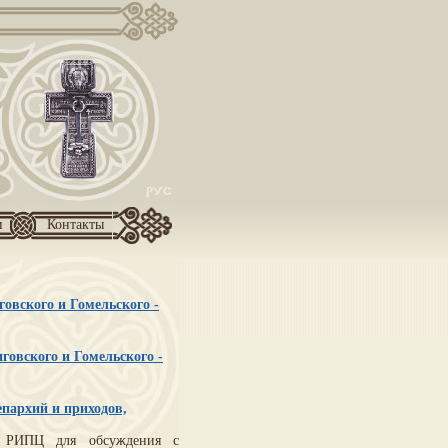
и
Контакты
овского и Гомельского -
говского и Гомельского -
пархий и приходов,
м РИПЦ для обсуждения с