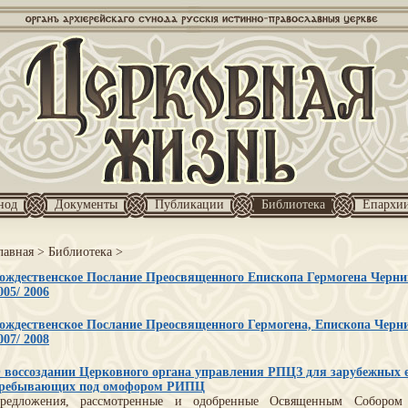
нод
Документы
Публикации
Библиотека
Епархи
лавная
>
Библиотека
>
ождественское Послание Преосвященного Епископа Гермогена Черниг
005/ 2006
ождественское Послание Преосвященного Гермогена, Епископа Черни
007/ 2008
 воссоздании Церковного органа управления РПЦЗ для зарубежных е
ребывающих под омофором РИПЦ
редложения, рассмотренные и одобренные Освященным Соборо