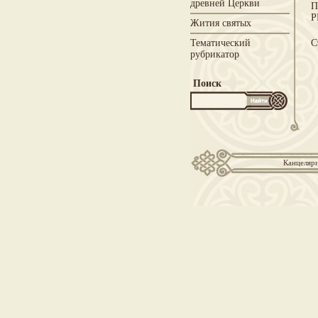
древней Церкви
П
Р
Жития святых
Тематический
С
рубрикатор
Поиск
Канцеляри