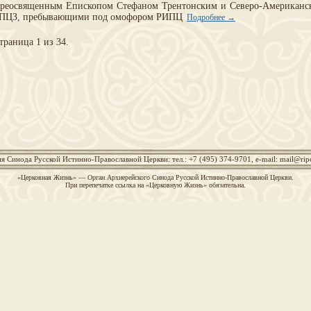
реосвященным Епископом Стефаном Трентонским и Северо-Американск
ПЦЗ, пребывающими под омофором РИПЦ
Подробнее →
траница 1 из 34.
я Синода Русской Истинно-Православной Церкви: тел.: +7 (495) 374-9701, e-mail:
mail@rip
«Церковная Жизнь» — Орган Архиерейского Синода Русской Истинно-Православной Церкви.
При перепечатке ссылка на «Церковную Жизнь» обязательна.