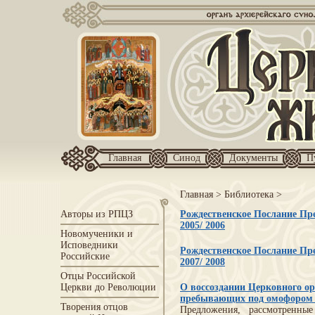
Главная
Синод
Документы
П
Главная
>
Библиотека
>
Авторы из РПЦЗ
Рождественское Послание Пре
2005/ 2006
Новомученики и
Исповедники
Рождественское Послание Пре
Российские
2007/ 2008
Отцы Российской
Церкви до Революции
О воссоздании Церковного о
пребывающих под омофоро
Творения отцов
Предложения, рассмотренн