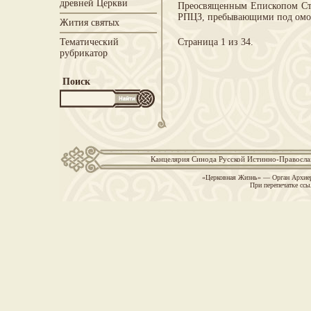
древней Церкви
Преосвященным Епископом Сте
РПЦЗ, пребывающими под о
Жития святых
Тематический
Страница 1 из 34.
рубрикатор
Поиск
Канцелярия Синода Русской Истинно-Православн
«Церковная Жизнь» — Орган Архиер
При перепечатке ссы