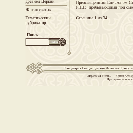
древней Церкви
Преосвященным Епископом Сте
РПЦЗ, пребывающими под о
Жития святых
Тематический
Страница 1 из 34.
рубрикатор
Поиск
Канцелярия Синода Русской Истинно-Православн
«Церковная Жизнь» — Орган Архиер
При перепечатке ссы