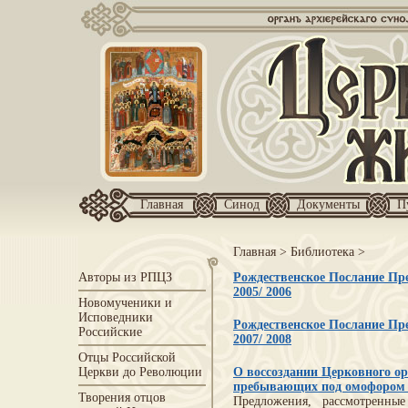
Главная
Синод
Документы
П
Главная
>
Библиотека
>
Авторы из РПЦЗ
Рождественское Послание Пре
2005/ 2006
Новомученики и
Исповедники
Рождественское Послание Пре
Российские
2007/ 2008
Отцы Российской
Церкви до Революции
О воссоздании Церковного о
пребывающих под омофоро
Творения отцов
Предложения, рассмотренн