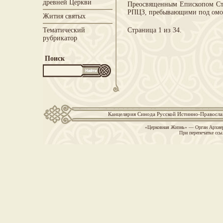
древней Церкви
Преосвященным Епископом Сте
РПЦЗ, пребывающими под о
Жития святых
Тематический
Страница 1 из 34.
рубрикатор
Поиск
Канцелярия Синода Русской Истинно-Православн
«Церковная Жизнь» — Орган Архиер
При перепечатке ссы