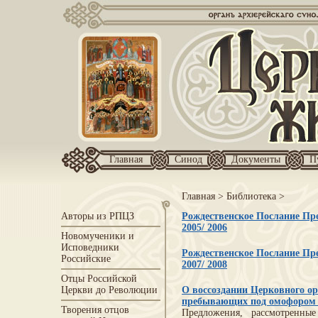
Главная
Синод
Документы
П
Главная
>
Библиотека
>
Авторы из РПЦЗ
Рождественское Послание Пре
2005/ 2006
Новомученики и
Исповедники
Рождественское Послание Пре
Российские
2007/ 2008
Отцы Российской
Церкви до Революции
О воссоздании Церковного о
пребывающих под омофоро
Творения отцов
Предложения, рассмотренн