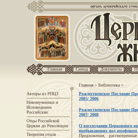
Главная
Синод
Документы
П
Главная
>
Библиотека
>
Авторы из РПЦЗ
Рождественское Послание Пре
2005/ 2006
Новомученики и
Исповедники
Рождественское Послание Пре
Российские
2007/ 2008
Отцы Российской
Церкви до Революции
О воссоздании Церковного о
пребывающих под омофоро
Творения отцов
Предложения, рассмотренн