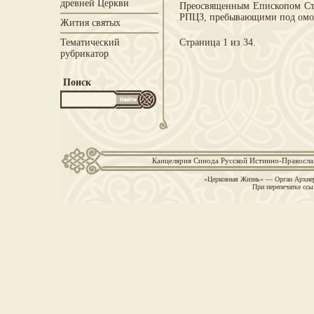
древней Церкви
Преосвященным Епископом Сте
РПЦЗ, пребывающими под о
Жития святых
Тематический
Страница 1 из 34.
рубрикатор
Поиск
Канцелярия Синода Русской Истинно-Православн
«Церковная Жизнь» — Орган Архиер
При перепечатке ссы