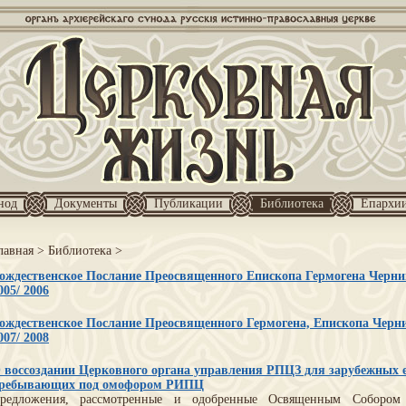
нод
Документы
Публикации
Библиотека
Епархи
лавная
>
Библиотека
>
ождественское Послание Преосвященного Епископа Гермогена Черниг
005/ 2006
ождественское Послание Преосвященного Гермогена, Епископа Черни
007/ 2008
 воссоздании Церковного органа управления РПЦЗ для зарубежных е
ребывающих под омофором РИПЦ
редложения, рассмотренные и одобренные Освященным Соборо