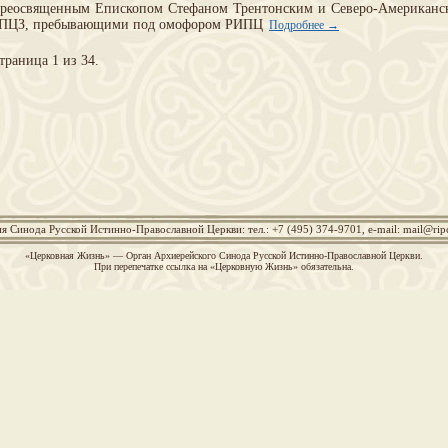
реосвященным Епископом Стефаном Трентонским и Северо-Американск
ПЦЗ, пребывающими под омофором РИПЦ
Подробнее →
траница 1 из 34.
я Синода Русской Истинно-Православной Церкви: тел.: +7 (495) 374-9701, e-mail:
mail@rip
«Церковная Жизнь» — Орган Архиерейского Синода Русской Истинно-Православной Церкви.
При перепечатке ссылка на «Церковную Жизнь» обязательна.