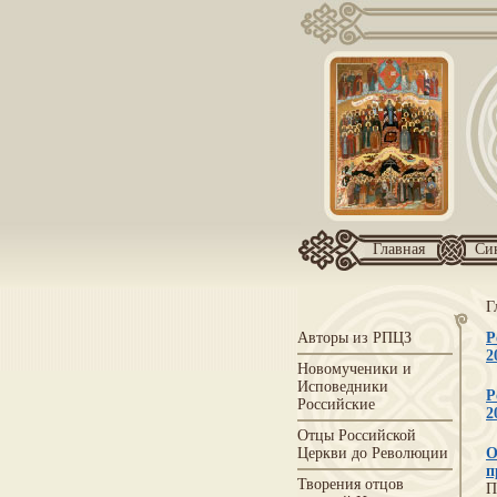
Главная
Си
Г
Авторы из РПЦЗ
Р
2
Новомученики и
Исповедники
Р
Российские
2
Отцы Российской
Церкви до Революции
О
п
Творения отцов
П