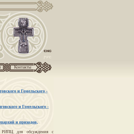
и
Контакты
овского и Гомельского -
говского и Гомельского -
пархий и приходов,
м РИПЦ для обсуждения с