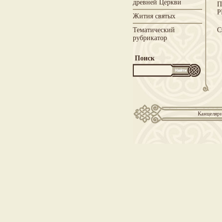
древней Церкви
П
Р
Жития святых
Тематический
С
рубрикатор
Поиск
Канцеляри