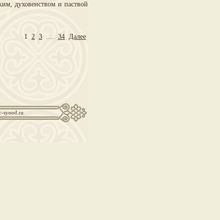
им, духовенством и паствой
1
2
3
....
34
Далее
c-synod.ru