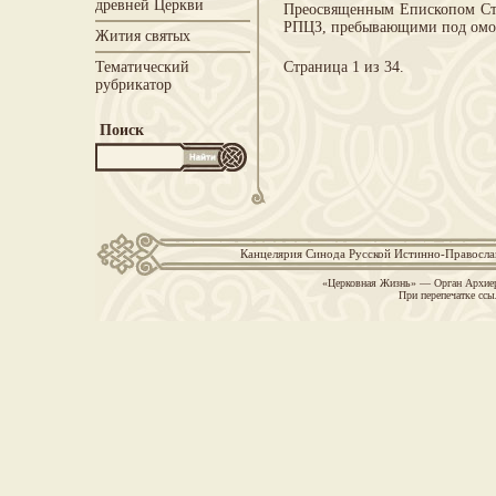
древней Церкви
Преосвященным Епископом Сте
РПЦЗ, пребывающими под о
Жития святых
Тематический
Страница 1 из 34.
рубрикатор
Поиск
Канцелярия Синода Русской Истинно-Православн
«Церковная Жизнь» — Орган Архиер
При перепечатке ссы