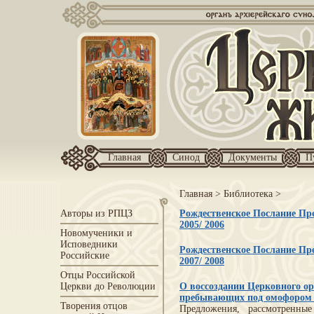
Главная
Синод
Документы
П
Главная
>
Библиотека
>
Авторы из РПЦЗ
Рождественское Послание Пре
2005/ 2006
Новомученики и
Исповедники
Рождественское Послание Пре
Российские
2007/ 2008
Отцы Российской
Церкви до Революции
О воссоздании Церковного о
пребывающих под омофоро
Творения отцов
Предложения, рассмотренн