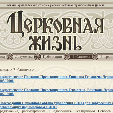
нод
Документы
Публикации
Библиотека
Епархи
лавная
>
Библиотека
>
ождественское Послание Преосвященного Епископа Гермогена Черниг
005/ 2006
ождественское Послание Преосвященного Гермогена, Епископа Черни
007/ 2008
 воссоздании Церковного органа управления РПЦЗ для зарубежных е
ребывающих под омофором РИПЦ
редложения, рассмотренные и одобренные Освященным Соборо