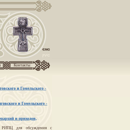
и
Контакты
овского и Гомельского -
говского и Гомельского -
пархий и приходов,
м РИПЦ для обсуждения с