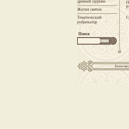
древней Церкви
П
Р
Жития святых
Тематический
С
рубрикатор
Поиск
Канцеляри