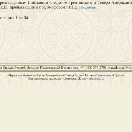
реосвященным Епископом Стефаном Трентонским и Северо-Американск
ПЦЗ, пребывающими под омофором РИПЦ
Подробнее →
траница 1 из 34.
я Синода Русской Истинно-Православной Церкви: тел.: +7 (495) 374-9701, e-mail:
mail@rip
«Церковная Жизнь» — Орган Архиерейского Синода Русской Истинно-Православной Церкви.
При перепечатке ссылка на «Церковную Жизнь» обязательна.