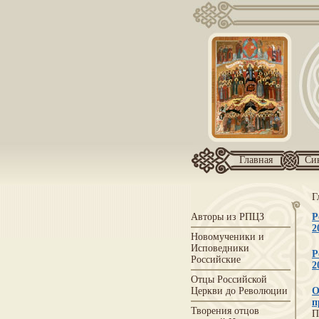
Главная
Си
Г
Авторы из РПЦЗ
Р
2
Новомученики и
Исповедники
Р
Российские
2
Отцы Российской
Церкви до Революции
О
п
Творения отцов
П