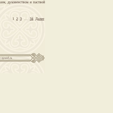
им, духовенством и паствой
1
2
3
....
34
Далее
c-synod.ru