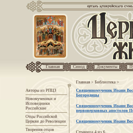
Главная
Синод
Документы
П
Главная
>
Библиотека
>
Авторы из РПЦЗ
Священномученик Иоанн Вост
Богородицы
Новомученики и
Исповедники
Священномученик Иоанн Вост
Российские
первоверховных апостолов П
Отцы Российской
Церкви до Революции
Священномученик Иоанн Вост
Творения отцов
Страница 4 из 6.