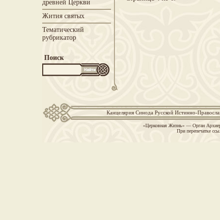
древней Церкви
Жития святых
Тематический
рубрикатор
Поиск
Канцелярия Синода Русской Истинно-Православн
«Церковная Жизнь» — Орган Архиер
При перепечатке ссы