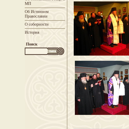
МП
Об Истинном
Православии
О соборности
История
Поиск