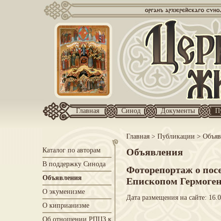
Главная
Синод
Документы
П
Главная
>
Публикации
>
Объяв
Каталог по авторам
Объявления
В поддержку Синода
Фоторепортаж о пос
Объявления
Епископом Гермоге
О экуменизме
Дата размещения на сайте: 16.
О киприанизме
Об отношении РПЦЗ к