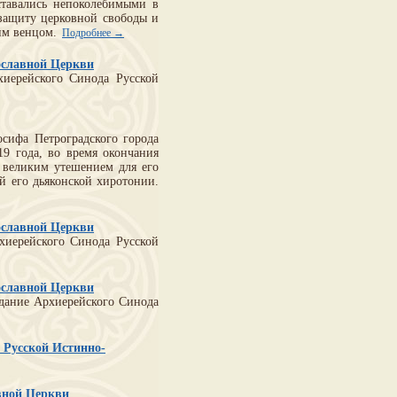
ставались непоколебимыми в
 защиту церковной свободы и
ким венцом.
Подробнее →
ославной Церкви
хиерейского Синода Русской
сифа Петроградского города
9 года, во время окончания
о великим утешением для его
й его дьяконской хиротонии.
ославной Церкви
рхиерейского Синода Русской
ославной Церкви
едание Архиерейского Синода
 Русской Истинно-
вной Церкви