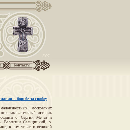
и
Контакты
авия в борьбе за свобоу
алоизвестных московских
 них замечательный историк
общины о. Сергий Мечёв и
о. Валентин Свенцицкий, о.
ане, в том числе и великий