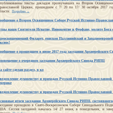
публикованны тексты докладов прозвучавших на Втором Освященно
равославной Церкви, прошедшем с 7/ 20 по 17/ 30 октября 2017 го
бласти.
Подробнее →
ообщение о Втором Освященном Соборе Русской Истинно-Правосла
тцы наши Святители Игнатие, Иннокентие и Феофане, молите Бога о
реосвяшеннеший Филарет, епископ Паллинийский и Западноевропейс
ксиос!
ообщение о прошедшем в июне 2017 года заседании Архиерейского С
повещение о очередном заседании Архиерейского Синода РИПЦ
а сайте сделан раздел, в ко
ведомление духовенству и приходам Русской Истинно-Православной
мерике
ведомление духовенству и приходам Русской Истинно-Православной
сновные итоги заседания Архиерейского Синода РИПЦ, состоявшегос
аседание проходило в Свято-Воскресенском Соборе Синодального Подвор
ША. Сессия заседаний началась 14/ 27 июня, в понедельник, и зав