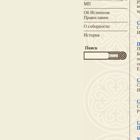
р
МП
и
п
Об Истинном
Православии
С
О соборности
С
И
История
П
Поиск
П
Б
п
с
Е
С
С
И
С
С
Р
С
П
М