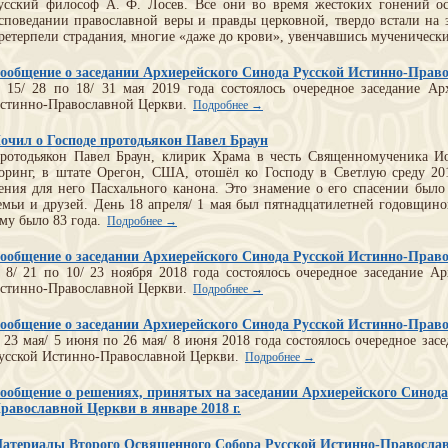
усский философ А. Ф. Лосев. Все они во время жестоких гонений о
споведании православной веры и правды церковной, твердо встали на
ретерпели страдания, многие «даже до крови», увенчавшись мученичес
ообщение о заседании Архиерейского Синода Русской Истинно-Прав
 15/ 28 по 18/ 31 мая 2019 года состоялось очередное заседание Ар
стинно-Православной Церкви.
Подробнее →
очил о Господе протодьякон Павел Браун
ротодьякон Павел Браун, клирик Храма в честь Священномученика Ио
оринг, в штате Орегон, США, отошёл ко Господу в Светлую среду 201
ения для него Пасхального канона. Это знамение о его спасении был
емьи и друзей. День 18 апреля/ 1 мая был пятнадцатилетней годовщино
му было 83 года.
Подробнее →
ообщение о заседании Архиерейского Синода Русской Истинно-Прав
 8/ 21 по 10/ 23 ноября 2018 года состоялось очередное заседание А
стинно-Православной Церкви.
Подробнее →
ообщение о заседании Архиерейского Синода Русской Истинно-Прав
 23 мая/ 5 июня по 26 мая/ 8 июня 2018 года состоялось очередное зас
усской Истинно-Православной Церкви.
Подробнее →
ообщение о решениях, принятых на заседании Архиерейского Синода
равославной Церкви в январе 2018 г.
атериалы Второго Освященного Собора Русской Истинно-Правосла