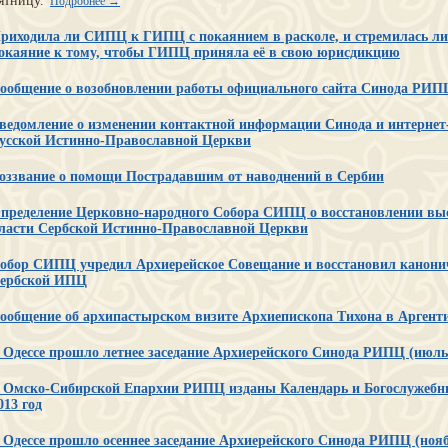
ятницу.
Подробнее →
риходила ли СИПЦ к ГИПЦ с покаянием в расколе, и стремилась л
окаяние к тому, чтобы ГИПЦ приняла её в свою юрисдикцию
ообщение о возобновлении работы официального сайта Синода РИ
ведомление о изменении контактной информации Синода и интернет-
усской Истинно-Православной Церкви
оззвание о помощи Пострадавшим от наводнений в Сербии
пределение Церковно-народного Собора СИПЦ о восстановлении вы
ласти Сербской Истинно-Православной Церкви
обор СИПЦ учредил Архиерейское Совещание и восстановил канони
ербской ИПЦ
ообщение об архипастырском визите Архиепископа Тихона в Аргент
 Одессе прошло летнее заседание Архиерейского Синода РИПЦ (июль 
 Омско-Сибирской Епархии РИПЦ изданы Календарь и Богослужебны
013 год
 Одессе прошло осеннее заседание Архиерейского Синода РИПЦ (ноябр