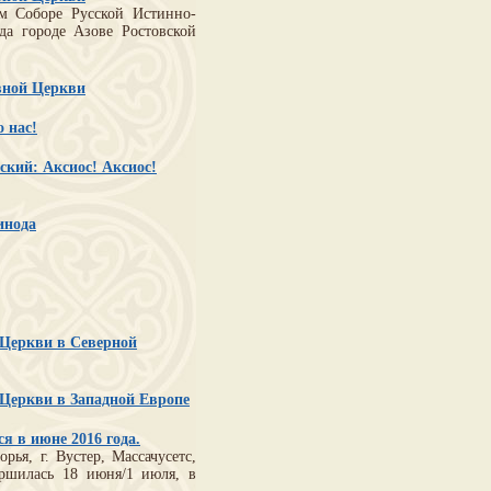
м Соборе Русской Истинно-
да городе Азове Ростовской
вной Церкви
 нас!
кий: Аксиос! Аксиос!
инода
 Церкви в Северной
 Церкви в Западной Европе
я в июне 2016 года.
ья, г. Вустер, Массачусетс,
ершилась 18 июня/1 июля, в