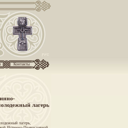
и
Контакты
инно-
молодежный лагерь
лодежный лагерь,
ской Истинно-Православной