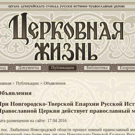
нод
Документы
Публикации
Библиотека
Епархи
лавная
>
Публикации
>
Объявления
Объявления
При Новгородско-Тверской Епархии Русской Ист
Православной Церкви действует православный 
ата размещения на сайте: 17.04.2016
 пос. Любытино Новгородской области прошел зимний православный мо
ействующий уже более трех лет при Новгородско-Тверской Епархии Рус