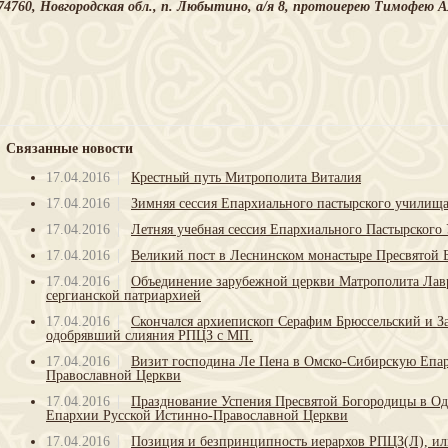
74760, Новгородская обл., п. Любытино, а/я 8, протоиерею Тимофею 
Связанные новости
17.04.2016
Крестный путь Митрополита Виталия
17.04.2016
Зимняя сессия Епархиального пастырского училищ
17.04.2016
Летняя учебная сессия Епархиального Пастырског
17.04.2016
Великий пост в Леснинском монастыре Пресвятой
17.04.2016
Объединение зарубежной церкви Матрополита Лав
сергианской патриархией
17.04.2016
Скончался архиепископ Серафим Брюссельский и З
одобрявший слияния РПЦЗ с МП.
17.04.2016
Визит господина Ле Пена в Омско-Сибирскую Епа
Православной Церкви
17.04.2016
Празднование Успения Пресвятой Богородицы в Од
Епархии Русской Истинно-Православной Церкви
17.04.2016
Позиция и безпринципность иерархов РПЦЗ(Л), ил