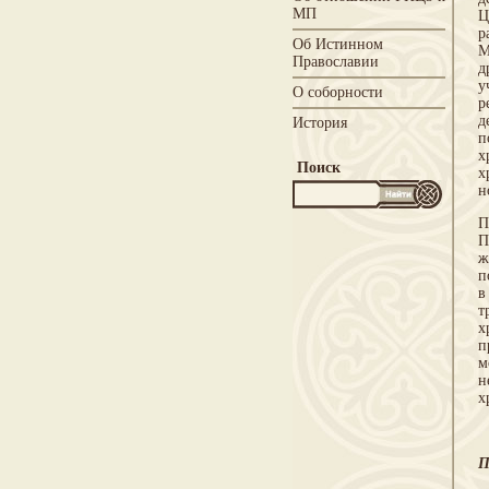
МП
Ц
р
Об Истинном
М
Православии
д
у
О соборности
р
д
История
п
х
Поиск
х
н
П
П
ж
п
в
т
х
п
м
н
х
П