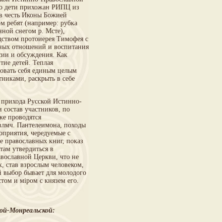
это дети прихожан РИПЦ из
 в честь Иконы Божией
м ребят (например: рубка
нной снегом р. Мсте),
дством протоиерея Тимофея с
йных отношений и воспитания
сии и обсуждения. Как
тие детей. Теплая
вовать себя единым целым
никами, раскрыть в себе
 прихода Русской Истинно-
 состав участников, по
же проводятся
 влмч. Пантелеимона, походы
оприятия, чередуемые с
е православных книг, показ
ам утвердиться в
вославной Церкви, что не
х, став взрослым человеком,
й выбор бывает для молодого
ом и мiром с князем его.
ой-Монреальской: