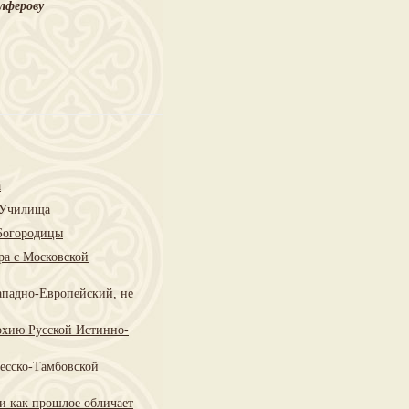
Алферову
а
о Училища
 Богородицы
ра с Московской
ападно-Европейский, не
рхию Русской Истинно-
есско-Тамбовской
и как прошлое обличает