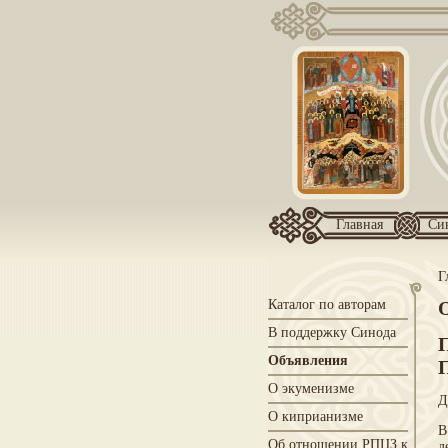
Главная
Си
Г
Каталог по авторам
В поддержку Синода
Объявления
О экуменизме
Д
О киприанизме
В
Об отношении РПЦЗ к
д