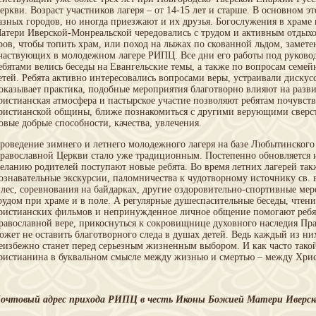
еркви. Возраст участников лагеря – от 14-15 лет и старше. В основном 
азных городов, но иногда приезжают и их друзья. Богослужения в храме
атери Иверской-Монреальской чередовались с трудом и активным отдыхо
ров, чтобы топить храм, или поход на лыжах по скованной льдом, замете
частвующих в молодежном лагере РИПЦ. Все дни его работы под руково
ебятами велись беседы на Евангельские темы, а также по вопросам семе
етей. Ребята активно интересовались вопросами веры, устраивали дискус
оказывает практика, подобные мероприятия благотворно влияют на разви
ристианская атмосфера и пастырское участие позволяют ребятам почувст
ристианской общины, ближе познакомиться с другими верующими сверст
овые добрые способности, качества, увлечения.
роведение зимнего и летнего молодежного лагеря на базе Любытинского
равославной Церкви стало уже традиционным. Постепенно обновляется и
еланию родителей поступают новые ребята. Во время летних лагерей так
ознавательные экскурсии, паломничества к чудотворному источнику св.
 лес, соревнования на байдарках, другие оздоровительно-спортивные мер
рудом при храме и в поле. А регулярные душеспасительные беседы, чтени
ристианских фильмов и непринужденное личное общение помогают ребят
равославной вере, прикоснуться к сокровищнице духовного наследия Пра
ожет не оставить благотворного следа в душах детей. Ведь каждый из ни
еизбежно станет перед серьезным жизненным выбором. И как часто тако
ристианина в буквальном смысле между жизнью и смертью – между Христ
очтовый адрес прихода РИПЦ в честь Иконы Божией Матери Иверск