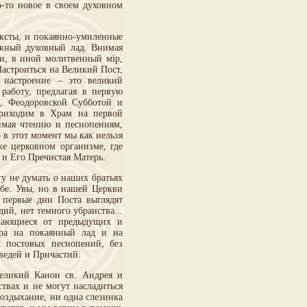
о-то новое в своем духовном
ксты, и покаянно-умиленные
ужный духовный лад. Внимая
ни, в иной молитвенный мiр,
Настроиться на Великий Пост,
е настроение – это великий
работу, предлагая в первую
о, Феодоровской Субботой и
приходим в Храм на первой
имая чтению и песнопениям,
 в этот момент мы как нельзя
е церковном организме, где
и Его Пречистая Матерь.
гу не думать о наших братьях
жбе. Увы, но в нашей Церкви
первые дни Поста выглядят
ий, нет темного убранства...
чающиеся от предыдущих и
iра на покаянный лад и на
 постовых песнопений, без
ведей и Причастий.
Великий Канон св. Андрея и
твах и не могут насладиться
воздыхание, ни одна слезинка