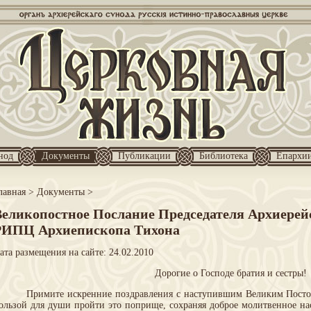
нод
Документы
Публикации
Библиотека
Епархи
лавная
>
Документы
>
Великопостное Послание Председателя Архиерей
РИПЦ Архиепископа Тихона
ата размещения на сайте: 24.02.2010
Дорогие о Господе братия и сестры!
Примите искренние поздравления с наступившим Великим Постом
ользой для души пройти это поприще, сохраняя доброе молитвенное н