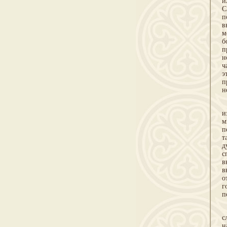
и
С
п
в
м
б
п
н
ч
э
п
н
и
м
п
т
д
с
в
в
о
г
п
с
н