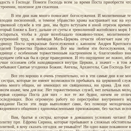
адость о Господе. Помоги Господь всем за время Поста приобрести чт
строении, полезное для спасения.
В эти дни нам много помогают богослужения. И молитвенные те
елодии песнопений, и темное убранство храма настраивает нас на н
ерковной службе в эти дни, мы будто вступаем в иной отрезок време
оторый ближе к Богу, дальше от суеты и треволнений житейского моря. 
остараться, чтобы в душе возобладало покаянно-тихое, молитвенно
нутренний труд, и любящая Мать-Церковь отчасти облегчает нам эту 
едмицу Поста прекрасные богослужения с каноном Андрея Критског
еделей Торжества Православия. Все мы любим эти богослужения, 
едмице с особенным торжественным настроением и, благоговейно вн
щущаем себя как бы в среде праведников. И это ощущение не ложно, ибо
учше осознаем себя находящимися внутри Церкви, а значит – в том ж
ребывают Святые угодники Божии, Ангелы, Архангелы, Сам Господь Бог 
Все это хорошо и очень утешительно, но в эти самые дни я не мо
 сестрах, которые не имеют возможности пребывать на церковной слу
чень много общин, не имеющих ни священника, ни храма. Для них 
овсем иначе, чем для нас. Нет торжественных служб, нет печальных мелод
ервая седмица Поста для них – все те же будни, ничем не отли
оследующих. Всю огромную работу по перестройке внутреннего м
жидание Пасхи эти люди выполняют сами, без помощи мелодичных
жедневного общения с единомысленными прихожанами, без частых испо
Вам, братья и сестры, которые в домашних условиях читают 
олитву прп. Ефрема Сирина, которые пребывают в сложных обстоятельс
олитвой, я хочу сказать сегодня: не унывайте! Ни одно ваше покаянное 