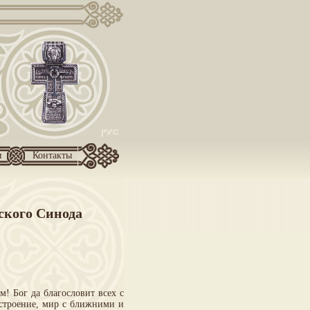
и
Контакты
ского Синода
! Бог да благословит всех с
астроение, мир с ближними и