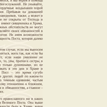
еняются, и мы верим в помощь
 богослужений. Не унывайте,
сердечные воздыхания порой
ия. Пребывая на домашней
раведников, также, а может и
ме не сокрыты от Господа и
е имеют священника и Храма,
жных обстоятельств не могут
авляйте своих обязанностей в
Богом. Не имея возможности
щность Поста, которая далеко
том случае, если мы выносим
иться, жить так, как если бы
т, если наше умиление не
 то, увы, братия и сестры, в
и только душевными, но не
ывать в эти дни в Храме и
 Пост – это время сугубо
не других людей по каким-то
о темным одеяниям, частым
ьному отношению к ближним,
 и обязанностям, а главное –
их.
его православного ни в каких
и Великого Поста. Она выше
жности быть в Храме, выше