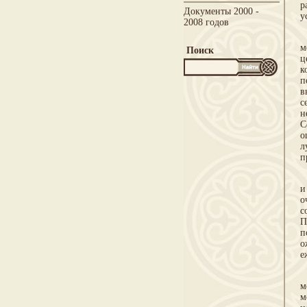
р
Документы 2000 -
у
2008 годов
м
Поиск
ц
к
п
в
с
н
С
о
л
п
и
о
с
П
п
о
е
м
м