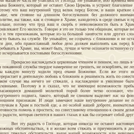
ли малая ее часть не утаились от Господа. Не унывайте, ибо времена м
ына Божиего, который не оставит Свою Церковь и устроит благолепие
отому что ваш внутренний труд велик перед Богом, и ваши краткие 
ыше, чем стояние на длинном богослужении без должного вниман
олитве, вы также, как и стоящие в Храме, находитесь в среде святых и п
ольше, потому что труд ваш и скорбь о невозможности быть в Хра
ривлекают Его милость. Говорю я это не только тем общинам, которые н
о и тем прихожанам, которые из-за большой занятости или других сло
асто бывать на службе. Не унывайте, не ссорьтесь с ближними и не ост
ти дни, ибо православный любое дело должен выполнять как перед 
ребывать в Храме, вы, может быть, лучше и четче осознаете истинную су
е исчерпывается постовыми богослужениями.
Прекрасно наслаждаться церковным чтением и пением, но лишь в 
з покаянной службы твердое намерение не грешить, не оскорблять, не лен
ы каждую минуту ходили пред очами Божиими. Если же этого не
ерерастает в деятельную любовь к ближним и решимость жить по совести,
аком случае мы ничего не стяжали, а наслаждение и умиление был
уховными. Поэтому я и сказал, что не имеющие возможности преб
пасающиеся домашней молитвой порой более четко осознают, что
нутреннего подвига, такого, который не слишком выделяет нас на фо
нешним признакам. И люди замечают наше внутреннее делание не п
тлучкам в Храм и постной еде, а по особой нашей доброте, внимател
отовности помочь и простить; по совестливому отношению к своим делам
о радости, которая светится в наших глазах и как бы согревает собой друг
Вот эту радость о Господе, которая никогда не оставит настоящ
ложных обстоятельствах, я и желаю всем стяжать и приумножить в дн
аших тяжелых обстоятельств, выше нашей возможности или невозмо