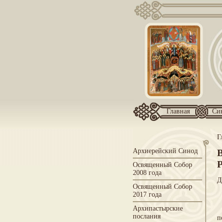
Главная
Си
Г
Архиерейский Синод
Освященный Собор
2008 года
Д
Освященный Собор
2017 года
Архипастырские
послания
п