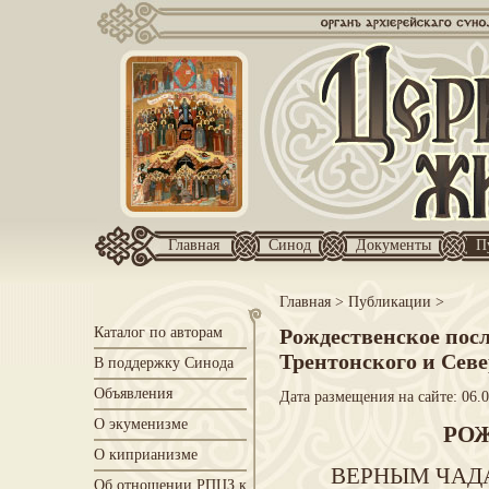
Главная
Синод
Документы
П
Главная
>
Публикации
>
Каталог по авторам
Рождественское пос
Трентонского и Сев
В поддержку Синода
Объявления
Дата размещения на сайте: 06.0
О экуменизме
РО
О киприанизме
ВЕРНЫМ ЧАД
Об отношении РПЦЗ к