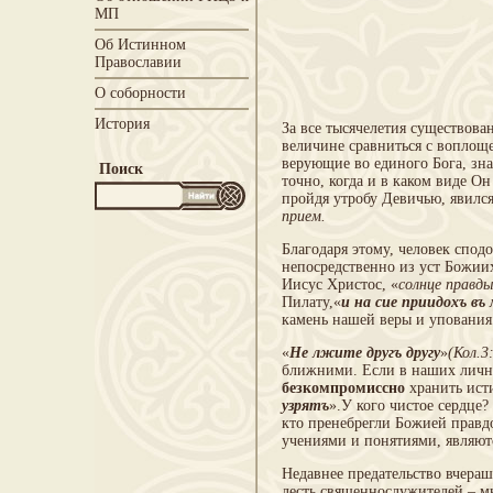
МП
Об Истинном
Православии
О соборности
История
За все тысячелетия существова
величине сравниться с воплощ
верующие во единого Бога, зна
Поиск
точно, когда и в каком виде Он
пройдя утробу Девичью, явилс
прием.
Благодаря этому, человек спо
непосредственно из уст Божиих
Иисус Христос, «
солнце правды
Пилату,«
и на сие приидохъ въ
камень нашей веры и упования
«
Не лжите другъ другу
»
(Кол.3
ближними. Если в наших личных
безкомпромиссно
хранить исти
узрятъ
».У кого чистое сердце?
кто пренебрегли Божией прав
учениями и понятиями, являют
Недавнее предательство вчераш
лесть священнослужителей – 