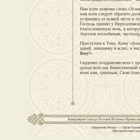
Нам всем знакомы слова «
Услы
нам всем следует обратить дол
устраняясь от всякой лести и л
Господь принял у Иерусалимски
благословенную ночь, в котор
Ангелов незлобивым, чистосер
Приступим к Тому, Kому «
дух
царей, лежащему в яслех, и во
Богу!
»
Сердечно поздравляю всех с п
душах всех нас Божественный м
всем нам, грешным, Свою благ
Канцелярия Синода Русской Истинно-Православн
«Церковная Жизнь» — Орган Архиер
При перепечатке ссы