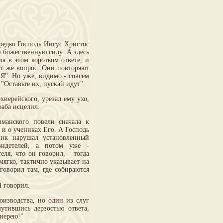
редко Господь Иисус Христос
 божественную силу. А здесь
ла в этом коротком ответе, и
от же вопрос. Они повторяют
о Я". Но уже, видимо - совсем
"Оставьте их, пускай идут".
иерейского, урезал ему ухо,
раба исцелил.
анского повели сначала к
и о учениках Его. А Господь
ник нарушал установленный
свидетелей, а потом уже -
еля, чт
о
он говорил, - тогда
мягко, тактично указывает на
говорил там, где собираются
 говорил.
изводства, но один из слуг
утившись дерзостью ответа,
хиерею!"