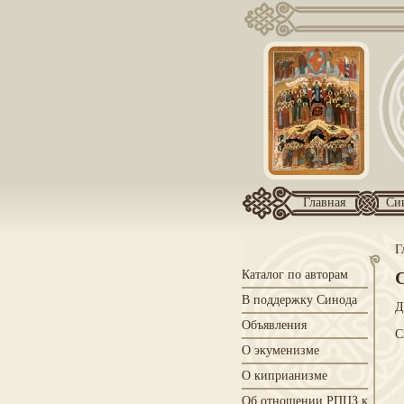
Главная
Си
Г
Каталог по авторам
В поддержку Синода
Д
Объявления
С
О экуменизме
О киприанизме
Об отношении РПЦЗ к