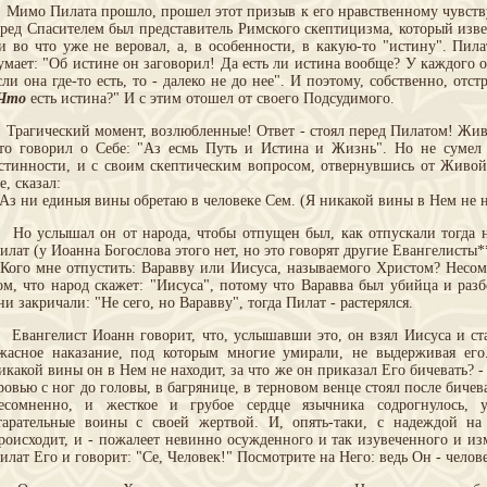
имо Пилата прошло, прошел этот призыв к его нравственному чувству, к
ред Спасителем был представитель Римского скептицизма, который изве
и во что уже не веровал, а, в особенности, в какую-то "истину". Пила
умает: "Об истине он заговорил! Да есть ли истина вообще? У каждого о
сли она где-то есть, то - далеко не до нее". И поэтому, собственно, отст
Что
есть истина?" И с этим отошел от своего Подсудимого.
рагический момент, возлюбленные! Ответ - стоял перед Пилатом! Жив
то говорил о Себе: "Аз есмь Путь и Истина и Жизнь". Но не сумел
стинности, и с своим скептическим вопросом, отвернувшись от Живой
е, сказал:
 Аз ни единыя вины обретаю в человеке Сем. (Я никакой вины в Нем не 
о услышал он от народа, чтобы отпущен был, как отпускали тогда на
илат (у Иоанна Богослова этого нет, но это говорят другие Евангелисты*
 Кого мне отпустить: Варавву или Иисуса, называемого Христом? Несо
ом, что народ скажет: "Иисуса", потому что Варавва был убийца и раз
ни закричали: "Не сего, но Варавву", тогда Пилат - растерялся.
вангелист Иоанн говорит, что, услышавши это, он взял Иисуса и ста
жасное наказание, под которым многие умирали, не выдерживая его.
икакой вины он в Нем не находит, за что же он приказал Его бичевать? 
ровью с ног до головы, в багрянице, в терновом венце стоял после бичев
есомненно, и жесткое и грубое сердце язычника содрогнулось, 
тарательные воины с своей жертвой. И, опять-таки, с надеждой на
роисходит, и - пожалеет невинно осужденного и так изувеченного и из
илат Его и говорит: "Се, Человек!" Посмотрите на Него: ведь Он - человек