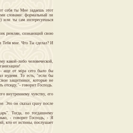
от себя ты Мне задаешь этот
гими словами: формальный ли
е) или ты сам интересуешься
ник римлян, сознающий свою
и Тебя мне. Что Ты сделал? И
му какой-либо человеческой,
рганизации!
 - аще от мiра сего было бы
л иудеям. То есть, "если бы
 свои защитники, которые не
ь отсюду,"- говорит Господь.
го внутреннему чувству, его
не. Это он сказал сразу после
арь". Тогда, по тогдашнему
ько, - говорит Господь, - Я
ий, кто от истины, послушает