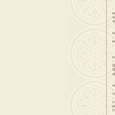
Г
-
в
х
э
П
в
-
в
-
Д
п
-
Ц
Ц
д
З
с
-
т
-
с
р
г