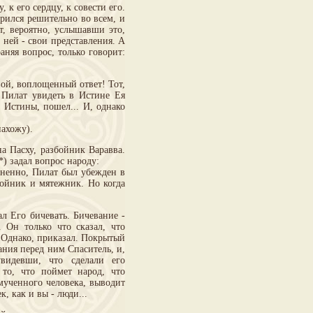
 его сердцу, к совести его.
рился решительно во всем, и
т, вероятно, услышавши это,
 ней - свои представления. А
раняя вопрос, только говорит:
ой, воплощенный ответ! Тот,
 Пилат увидеть в Истине Ея
 Истины, пошел... И, однако
нахожу).
 Пасху, разбойник Варавва.
*) задал вопрос народу:
мненно, Пилат был убежден в
бойник и мятежник. Но когда
л Его бичевать. Бичевание -
 Он только что сказал, что
- Однако, приказал. Покрытый
ания перед ним Спаситель, и,
увидевши, что сделали его
 то, что поймет народ, что
мученного человека, выводит
, как и вы - люди...