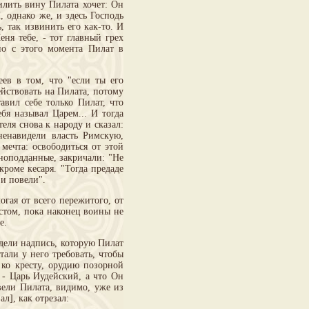
илить вину Пилата хочет: Он
, однако же, и здесь Господь
ь, так извинить его как-то. И
еня тебе, - тот главный грех
но с этого момента Пилат в
в в том, что "если ты его
ействовать на Пилата, потому
авил себе только Пилат, что
бя называл Царем... И тогда
еля снова к народу и сказал:
ненавидели власть Римскую,
мечта: освободиться от этой
ноподданные, закричали: "Не
кроме кесаря. "Тогда предаде
 и повели".
гая от всего пережитого, от
стом, пока наконец воины не
е.
ели надпись, которую Пилат
али у него требовать, чтобы
 ко кресту, орудию позорной
 - Царь Иудейский, а что Он
вели Пилата, видимо, уже из
л], как отрезал: