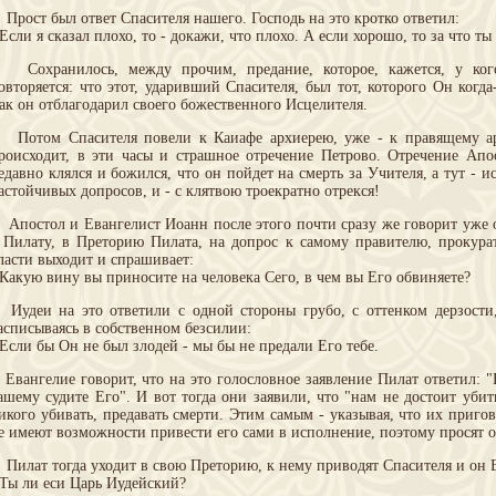
рост был ответ Спасителя нашего. Господь на это кротко ответил:
 Если я сказал плохо, то - докажи, что плохо. А если хорошо, то за что т
охранилось, между прочим, предание, которое, кажется, у кого
овторяется: что этот, ударивший Спасителя, был тот, которого Он когда
ак он отблагодарил своего божественного Исцелителя.
отом Спасителя повели к Каиафе архиерею, уже - к правящему арх
роисходит, в эти часы и страшное отречение Петрово. Отречение Апо
едавно клялся и божился, что он пойдет на смерть за Учителя, а тут - и
астойчивых допросов, и - с клятвою троекратно отрекся!
постол и Евангелист Иоанн после этого почти сразу же говорит уже о
 Пилату, в Преторию Пилата, на допрос к самому правителю, прокура
ласти выходит и спрашивает:
 Какую вину вы приносите на человека Сего, в чем вы Его обвиняете?
удеи на это ответили с одной стороны грубо, с оттенком дерзости,
асписываясь в собственном безсилии:
 Если бы Он не был злодей - мы бы не предали Его тебе.
вангелие говорит, что на это голословное заявление Пилат ответил: "
ашему судите Его". И вот тогда они заявили, что "нам не достоит уби
икого убивать, предавать смерти. Этим самым - указывая, что их приго
е имеют возможности привести его сами в исполнение, поэтому просят о
илат тогда уходит в свою Преторию, к нему приводят Спасителя и он 
 Ты ли еси Царь Иудейский?