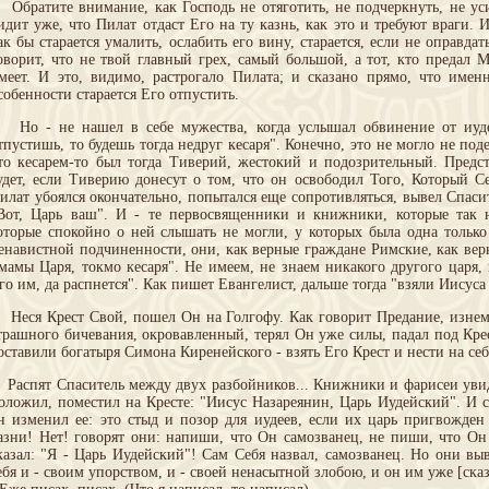
братите внимание, как Господь не отяготить, не подчеркнуть, не ус
идит уже, что Пилат отдаст Его на ту казнь, как это и требуют враги. И
ак бы старается умалить, ослабить его вину, старается, если не оправдат
оворит, что не твой главный грех, самый большой, а тот, кто предал М
меет. И это, видимо, растрогало Пилата; и сказано прямо, что имен
собенности старается Его отпустить.
о - не нашел в себе мужества, когда услышал обвинение от иудее
тпустишь, то будешь тогда недруг кесаря". Конечно, это не могло не под
то кесарем-то был тогда Тиверий, жестокий и подозрительный. Предст
удет, если Тиверию донесут о том, что он освободил Того, Который Се
илат убоялся окончательно, попытался еще сопротивляться, вывел Спасит
Вот, Царь ваш". И - те первосвященники и книжники, которые так 
оторые спокойно о ней слышать не могли, у которых была одна только 
енавистной подчиненности, они, как верные граждане Римские, как вер
мамы Царя, токмо кесаря". Не имеем, не знаем никакого другого царя, 
го им, да распнется". Как пишет Евангелист, дальше тогда "взяли Иисуса
еся Крест Свой, пошел Он на Голгофу. Как говорит Предание, изнемо
трашного бичевания, окровавленный, терял Он уже силы, падал под Кре
оставили богатыря Симона Киренейского - взять Его Крест и нести на себ
аспят Спаситель между двух разбойников... Книжники и фарисеи увид
оложил, поместил на Кресте: "Иисус Назареянин, Царь Иудейский". И ст
н изменил ее: это стыд и позор для иудеев, если их царь пригвожден
азни! Нет! говорят они: напиши, что Он самозванец, не пиши, что Он
казал: "Я - Царь Иудейский"! Сам Себя назвал, самозванец. Но они вы
ебя и - своим упорством, и - своей ненасытной злобою, и он им уже [сказа