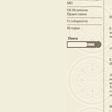
МП
Об Истинном
Православии
В
О соборности
Т
История
Е
м
ч
Поиск
С
о
И
Е
И
О
Л
м
в
Х
г
з
И
И
-