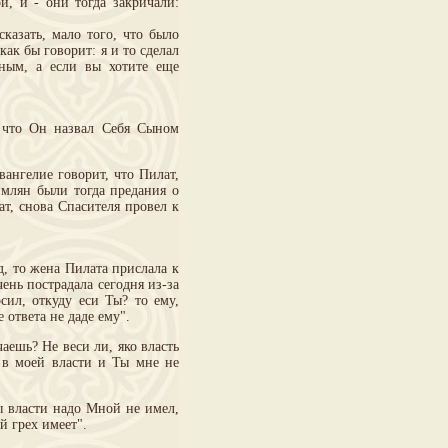
, и - они тогда закричали:
казать, мало того, что было
как бы говорит: я и то сделал
вным, а если вы хотите еще
у что Он назвал Себя Сыном
ангелие говорит, что Пилат,
имлян были тогда предания о
ат, снова Спасителя провел к
, то жена Пилата прислала к
чень пострадала сегодня из-за
сил, откуду еси Ты? то ему,
 ответа не даде ему".
ешь? Не веси ли, яко власть
 в моей власти и Ты мне не
ы власти надо Мной не имел,
й грех имеет".