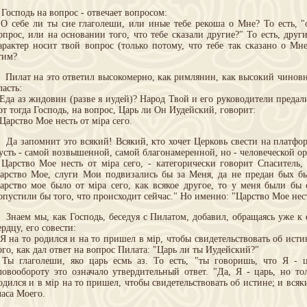
осподь на вопрос - отвечает вопросом:
 О себе ли ты сие глаголеши, или иные тебе рекоша о Мне? То есть, "
опрос, или на основании того, что тебе сказали другие?" То есть, дру
арактер носит твой вопрос (только потому, что тебе так сказано о Мн
тим?
илат на это ответил высокомерно, как римлянин, как высокий чинов
ласть:
 Еда аз жидовин (разве я иудей)? Народ Твой и его руководители предал
от тогда Господь, на вопрос, Царь ли Он Иудейский, говорит:
 Царство Мое несть от мiра сего.
а запомнит это всякий! Всякий, кто хочет Церковь свести на платфор
усть - самой возвышенной, самой благонамеренной, но - человеческой о
 Царство Мое несть от мiра сего, - категорически говорит Спаситель,
арство Мое, слуги Мои подвизались бы за Меня, да не предан бых бы
арство мое было от мiра сего, как всякое другое, то у меня были бы
опустили бы того, что происходит сейчас." Но именно: "Царство Мое нест
наем мы, как Господь, беседуя с Пилатом, добавил, обращаясь уже к е
ердцу, его совести:
 Я на то родился и на то пришел в мiр, чтобы свидетельствовать об исти
ого, как дал ответ на вопрос Пилата: "Царь ли ты Иудейский?"
 Ты глаголеши, яко царь есмь аз. То есть, "ты говоришь, что Я - ц
ловообороту это означало утвердительный ответ. "Да, Я - царь, но тол
одился и в мiр на то пришел, чтобы свидетельствовать об истине; и всяк
ласа Моего.