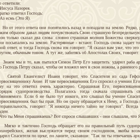
е ответили:
 Иисуса Назорея.
ратко ответил Господь:
 Аз есмь (Это Я).
о от этого ответа они попятились назад и попадали на землю. Редко, 
аким образом давал людям почувствовать Свою страшную безпредельную
 он только сказал два слова: словно страшная молния Божества сверкну
ни посыпались на землю. Растерянные - встают. Господь снова задает т
вой ответ, и тогда Господь снова им говорит: "Я сказал вам уже, что эт
ругим, обычным тоном. А тут же, заботясь об Апостолах Своих, говорит: 
наем мы и то, как пытался Симон Петр Его защитить: ударил раба арх
о Господь Петру сказал, чтобы он вложил меч в свои ножны, а раненого 
вятой Евангелист Иоанн говорит, что Спасителя из сада Гефсим
ервосвященнику Анне. И там первосвященник Его спросил о учении Его 
му на это ответил очень характерно. Спрашивая Его, первосвящен
орядок судопроизводства. Полагалось тогда сначала спрашивать 
бвиняемого. Если б не было тут никого, кто слышал бы учение Спасит
ервосвященник был бы прав. Но он сразу обращается к Нему, а Господь 
еправильность, говорит: "Я никогда ничего тайно не говорил". Всегда 
удеи.
 Что ты Меня спрашиваешь? Вот спроси слышавших - они слышали, что Я
ягко и тактично Господь обращает его на правильный путь судопро
рхиерейских, желая выслужится перед своим господином, якобы возм
дарил Спасителя по щеке, по ланите, сказавши: "Так ли ты отвечаешь ар