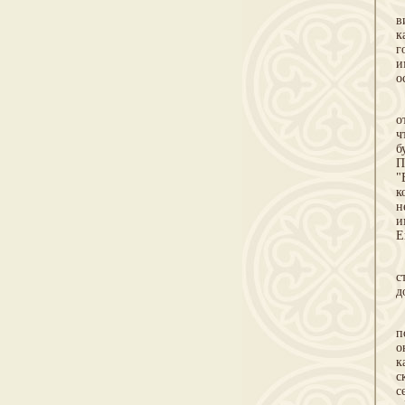
О
в
к
г
и
о
Н
о
ч
б
П
"
к
н
и
Е
Н
с
д
Р
п
о
к
с
с