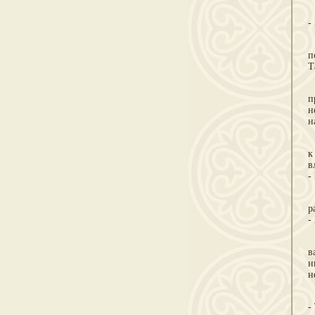
П
-
С
п
Т
П
п
н
н
А
к
в
-
И
р
-
Е
в
н
н
П
-