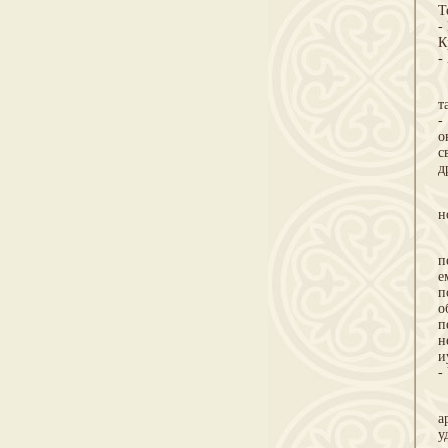
Т
-
К
-
Н
т
-
о
с
д
З
н
С
п
е
п
о
п
н
и
-
М
а
у