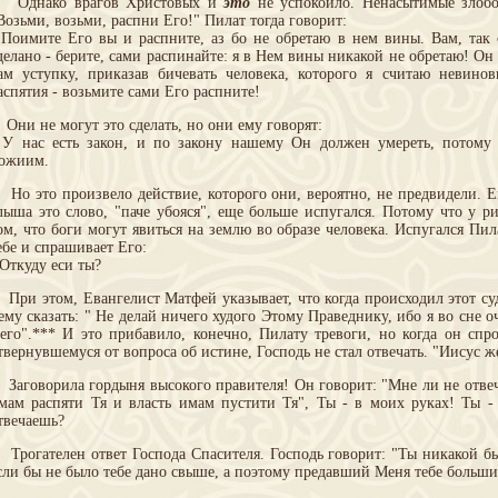
днако врагов Христовых и
это
не успокоило. Ненасытимые злобой
Возьми, возьми, распни Его!" Пилат тогда говорит:
 Поимите Его вы и распните, аз бо не обретаю в нем вины. Вам, так с
делано - берите, сами распинайте: я в Нем вины никакой не обретаю! Он 
ам уступку, приказав бичевать человека, которого я считаю невино
аспятия - возьмите сами Его распните!
ни не могут это сделать, но они ему говорят:
 У нас есть закон, и по закону нашему Он должен умереть, потом
ожиим.
о это произвело действие, которого они, вероятно, не предвидели. Ев
лыша это слово, "паче убояся", еще больше испугался. Потому что у р
ом, что боги могут явиться на землю во образе человека. Испугался Пил
ебе и спрашивает Его:
 Откуду еси ты?
ри этом, Евангелист Матфей указывает, что когда происходил этот суд
ему сказать: " Не делай ничего худого Этому Праведнику, ибо я во сне о
его".*** И это прибавило, конечно, Пилату тревоги, но когда он спро
твернувшемуся от вопроса об истине, Господь не стал отвечать. "Иисус же
аговорила гордыня высокого правителя! Он говорит: "Мне ли не отвеча
мам распяти Тя и власть имам пустити Тя", Ты - в моих руках! Ты -
твечаешь?
рогателен ответ Господа Спасителя. Господь говорит: "Ты никакой б
сли бы не было тебе дано свыше, а поэтому предавший Меня тебе больши