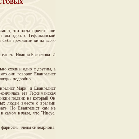
ИСТОВЫХ
мнят, что тогда, прочитавши
ли мы здесь о Гефсиманской
а Себя греховные вины всего
гелиста Иоанна Богослова. И
но сходны одно с другим, а
что они говорят, Евангелист
ногда - подробно.
гелист Марк, и Евангелист
окончилась эта Гефсиманская
ликий подвиг, на который Он
ных людей вместе с врагами
ать. Но Евангелист сам не
 в самом начале, что "Иисус,
 фарисеи, члены синедриона.