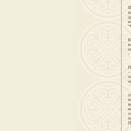
М
П
н
д
е
"
Т
К
и
ж
-
Н
П
-
т
о
Е
у
н
к
н
с
п
П