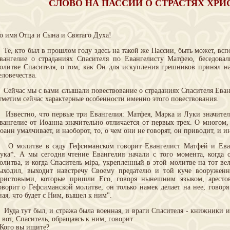
СЛОВО НА ПАССИИ О СТРАСТЯХ ХР
о имя Отца и Сына и Святаго Духа!
е, кто был в прошлом году здесь на такой же Пассии, быть может, вспо
вангелие о страданиях Спасителя по Евангелисту Матфею, беседова
олитве Спасителя, о том, как Он для искупления грешников принял н
еловечества.
ейчас мы с вами слышали повествование о страданиях Спасителя Еван
тметим сейчас характерные особенности именно этого повествования.
звестно, что первые три Евангелия: Матфея, Марка и Луки значитель
вангелие от Иоанна значительно отличается от первых трех. О многом, 
оанн умалчивает, и наоборот, то, о чем они не говорят, он приводит, и и
 молитве в саду Гефсиманском говорит Евангелист Матфей и Еван
ука*. А мы сегодня чтение Евангелия начали с того момента, когда 
олитва, и когда Спаситель мiра, укрепленный в этой молитве на тот ве
ыходил, выходит навстречу Своему предателю и той куче вооружен
ристовыми, которые пришли Его, говоря нынешним языком, арестов
оворит о Гефсиманской молитве, он только намек делает на нее, говоря
ная, что будет с Ним, вышел к ним".
уда тут был, и стража была военная, и враги Спасителя - книжники и
 вот, Спаситель, обращаясь к ним, говорит:
 Кого вы ищите?