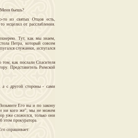
ы Меня бьешь?
-то из святых Отцов есть,
-то исцелил от расслабления.
иерею. Тут, как мы знаем,
стола Петра, который совсем
спугался служанки, испугался
 том, как послали Спасителя
тору. Представитель Римской
 а с другой стороны - сами
Возьмите Его вы и по закону
ти ни кого же", мы не можем
вор уже сложился, только они
б этом прокуратора.
Его спрашивает: