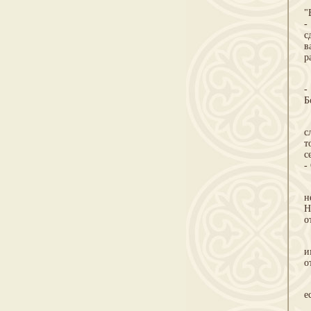
О
"
-
с
в
р
О
-
Б
Н
с
т
с
-
П
н
Н
о
З
и
о
Т
е