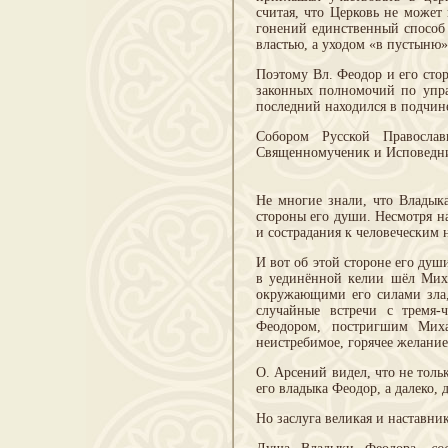
считая, что Церковь не может
гонений единственный способ 
властью, а уходом «в пустыню»
Поэтому Вл. Феодор и его сто
законных полномочий по упра
последний находился в подчин
Собором Русской Правосла
Священномученик и Исповедни
Не многие знали, что Владык
стороны его души. Несмотря н
и сострадания к человеческим 
И вот об этой стороне его ду
в уединённой келии шёл Михаи
окружающими его силами зла, 
случайные встречи с тремя-
Феодором, постригшим Миха
неистребимое, горячее желание
О. Арсений видел, что не толь
его владыка Феодор, а далеко,
Но заслуга великая и наставни