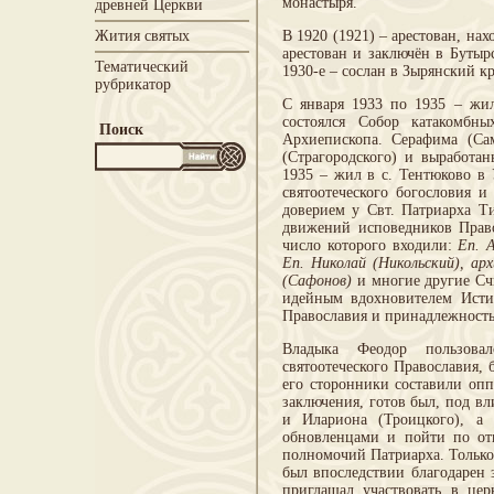
монастыря.
древней Церкви
Жития святых
В 1920 (1921) – арестован, нах
арестован и заключён в Бутыр
Тематический
1930-е – сослан в Зырянский кр
рубрикатор
С января 1933 по 1935 – жил
состоялся Собор катакомбн
Поиск
Архиепископа. Серафима (Са
(Страгородского) и выработа
1935 – жил в с. Тентюково в 
святоотеческого богословия 
доверием у Свт. Патриарха Ти
движений исповедников Право
число которого входили:
Еп. 
Еп. Николай (Никольский), ар
(Сафонов)
и многие другие Счи
идейным вдохновителем Истин
Православия и принадлежность
Владыка Феодор пользовал
святоотеческого Православия
его сторонники составили опп
заключения, готов был, под в
и Илариона (Троицкого), а 
обновленцами и пойти по от
полномочий Патриарха. Только
был впоследствии благодарен 
приглашал участвовать в це