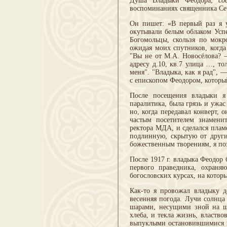
Душа Владыки Феодора,
со
воспоминаниях священника Серг
Он пишет: «В первый раз я у
окутывали белым облаком Успе
Богомольцы, скользя по мокр
ожидая моих спутников, когда
"Вы не от М.А. Новосёлова? —
адресу д.10, кв.7 улица …, то
меня". "Владыка, как я рад",
с епископом Феодором, которы
После посещения владыки я
паралитика, была грязь и ужас
но, когда передавал конверт, 
частым посетителем знамени
ректора МДА, и сделался пламе
подлинную, скрытую от други
божественным творениям, я по
После 1917 г. владыка Феодор 
первого праведника, охраня
богословских курсах, на котор
Как-то я провожал владыку д
весенняя погода. Лучи солнца
шарами, несущими зной на ш
хлеба, и текла жизнь, властво
выпуклыми остановившимися гл