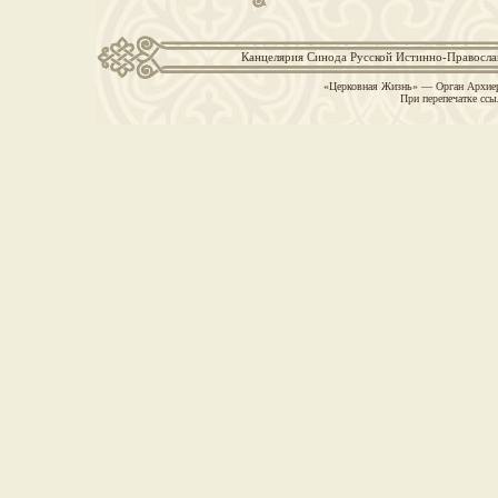
Канцелярия Синода Русской Истинно-Православн
«Церковная Жизнь» — Орган Архиер
При перепечатке ссы