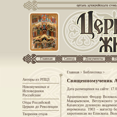
Главная
Синод
Документы
П
Главная
>
Библиотека
>
Авторы из РПЦЗ
Священномученик А
Новомученики и
Дата размещения на сайте: 17.
Исповедники
Российские
Архиепископ Феодор Волоколам
Макарьевском, Ветлужского у
Отцы Российской
Казанскую духовную академию 
Церкви до Революции
иеромонаха. 1903 – магистр б
хиротонисан во Епископа. Вол
Творения отцов