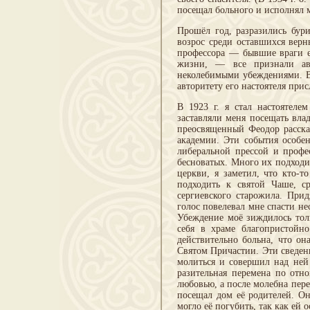
посещал больного и исполнял 
Прошёл год, разразились бур
возрос среди оставшихся вер
профессора — бывшие враги е
жизни, — все признали авт
неколебимыми убеждениями. В
авторитету его настоятеля при
В 1923 г. я стал настоятеле
заставляли меня посещать влад
преосвященный Феодор расска
академии. Эти события особе
либеральной прессой и профе
бесноватых. Много их подходи
церкви, я заметил, что кто-т
подходить к святой Чаше, с
сергиевского старожила. При
голос повелевал мне спасти нес
Убеждение моё зиждилось толь
себя в храме благопристойн
действительно больна, что он
Святом Причастии. Эти сведени
молиться и совершил над ней
разительная перемена по отн
любовью, а после молебна пере
посещал дом её родителей. Он
могло её погубить, так как ей 