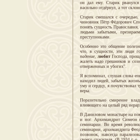
он дал ему. Старик рванулся
насильно отдёрнул, а тот скло
Старик смешался с очередью,
чиновник Пётр Фёдорович Спиц
понять сущность Православия, 
людьми забытыми, презирае
преступниками.
Особенно это общение полезн
что, в сущности, эти люди г
падение
,
любят
Господа, прощ
жалеть надо грешников и созн
отверженных и убогих".
Я вспоминал, слушая слова еп
находил людей, забытых жизнь
уму и сердцу, я почувствовал 
веры.
Поразительно смирение влад
влияющего на целый ряд иерар
В Даниловом монастыре на пок
и ног. Архимандрит Симеон 
семинарии. Во время револю
семинарии, архимандрита Феодо
позвонок, навсегда парализо
своего спасителя. (В 1934 г. 