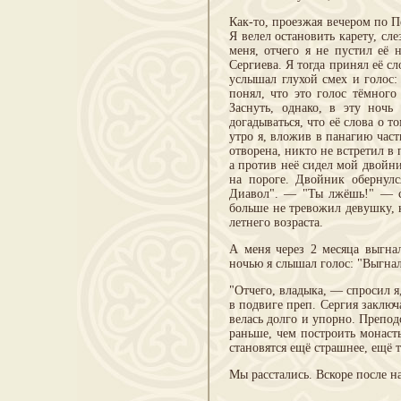
Как-то, проезжая вечером по П
Я велел остановить карету, сле
меня, отчего я не пустил её 
Сергиева. Я тогда принял её сл
услышал глухой смех и голос: 
понял, что это голос тёмного
Заснуть, однако, в эту ноч
догадываться, что её слова о т
утро я, вложив в панагию част
отворена, никто не встретил в
а против неё сидел мой двойн
на пороге. Двойник обернулс
Диавол". — "Ты лжёшь!" — ск
больше не тревожил девушку, 
летнего возраста.
А меня через 2 месяца выгнал
ночью я слышал голос: "Выгнал
"Отчего, владыка, — спросил 
в подвиге преп. Сергия заключа
велась долго и упорно. Препод
раньше, чем построить монаст
становятся ещё страшнее, ещё 
Мы расстались. Вскоре после н