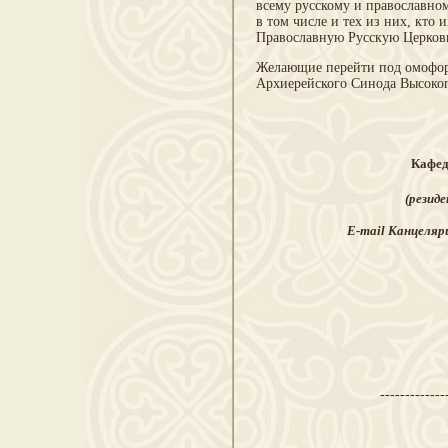
всему русскому и православно
в том числе и тех из них, кто
Православную Русскую Церковь
Желающие перейти под омофор
Архиерейского Синода Высоко
Кафед
(резид
E
-
mail
Канцеляри
-------------