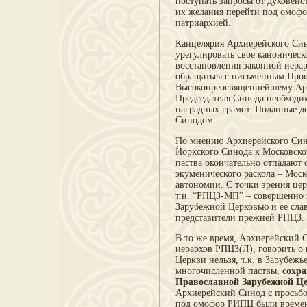
поступать запросы от духовенс
их желания перейти под омоф
патриархией.
Канцелярия Архиерейского Син
урегулировать свое каноничес
восстановления законной иера
обращаться с письменным Про
Высокопреосвященнейшему Ар
Председателя Синода необходи
наградных грамот. Поданные д
Синодом.
По мнению Архиерейского Сино
Йоркского Синода к Московско
паства окончательно отпадают 
экуменического раскола – Моск
автономии. С точки зрения цер
т.н. “РПЦЗ-МП” – совершенно 
Зарубежной Церковью и ее слав
представители прежней РПЦЗ.
В то же время, Архиерейский С
иерархов РПЦЗ(Л), говорить о
Церкви нельзя, т.к. в Зарубеж
многочисленной паствы,
сохр
Православной Зарубежной Ц
Архиерейский Синод с просьбо
под омофор РИПЦ были времен