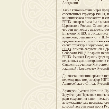
Австралии.
Такие канонические меры пред
собственных структур РИПЦ, н
канонического епископата и са
РПЦЗ, которая была бы в моли
Церковью в России. Своим реш
что эти приходы с духовенство
Епархиях РПЦЗ, и отложились
архиереев, отпавших от РПЦЗ»
предполагаемого пути к
восст
своих структур в зарубежье, н
РПЦЗ
, помочь Зарубежной Цер
Соборами РПЦЗ Епархии необх
РПЦЗ, Русская Церковь будет п
церковных администрациях в е
Священномученике Митрополите
законный Первоиерарх Русско
До восстановления органов це
переходящие под омофор РИПЦ,
Архиерейского Синода Русско
Архиереи Русской Истинно-Пра
Зарубежную Церковь в поисках
ради сохранения каноническог
автокефалию уже несколько сто
который все эти годы несла Ру