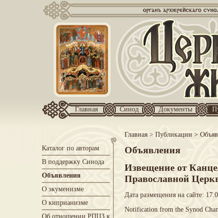
Главная
Синод
Документы
П
Главная
>
Публикации
>
Объяв
Каталог по авторам
Объявления
В поддержку Синода
Извещение от Канце
Объявления
Православной Церкв
О экуменизме
Дата размещения на сайте: 17.
О киприанизме
Notification from the Synod Cha
Об отношении РПЦЗ к