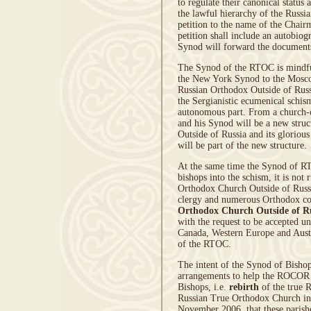
to regulate their canonical statu
the lawful hierarchy of the Russi
petition to the name of the Cha
petition shall include an autobio
Synod will forward the documents
The Synod of the RTOC is mindful 
the New York Synod to the Moscow
Russian Orthodox Outside of Russi
the Sergianistic ecumenical schi
autonomous part. From a church-
and his Synod will be a new stru
Outside of Russia and its gloriou
will be part of the new structure.
At the same time the Synod of RT
bishops into the schism, it is not 
Orthodox Church Outside of Russi
clergy and numerous Orthodox c
Orthodox Church Outside of R
with the request to be accepted
Canada, Western Europe and Aust
of the RTOC.
The intent of the Synod of Bishop
arrangements to help the ROCOR in
Bishops, i.e.
rebirth
of the true 
Russian True Orthodox Church in
November 2006, that these parishe