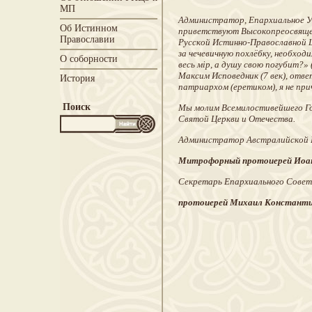
МП
Администратор, Епархиальное У
Об Истинном
приветствуют Высокопреосвящен
Православии
Русской Истинно-Православной Ц
за чечевичную похлёбку, необход
О соборности
весь мiр, а душу свою погубит?»
Максим Исповедник (7 век), отве
История
патриархом (еретиком), я не при
Поиск
Мы молим Всемилостивейшего Гос
Святой Церкви и Отечества.
Администратор Австралийско
Митрофорный протоиерей Иоа
Секретарь Епархиального Сове
протоиерей Михаил Констант