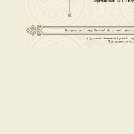
сергианской МП и пер
Канцелярия Синода Русской Истинно-Православн
«Церковная Жизнь» — Орган Архиер
При перепечатке ссы