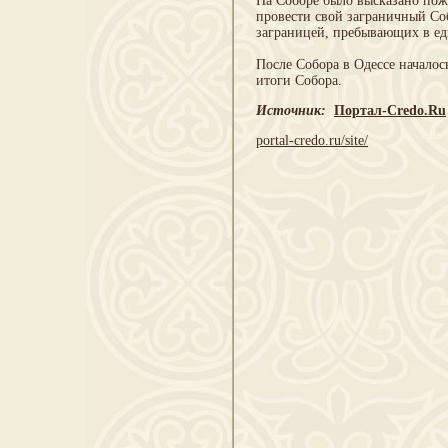
На Соборе было высказано по
провести свой заграничный Со
заграницей, пребывающих в е
После Собора в Одессе начало
итоги Собора.
Источник:
Портал-Credo.Ru
portal-credo.ru/site/