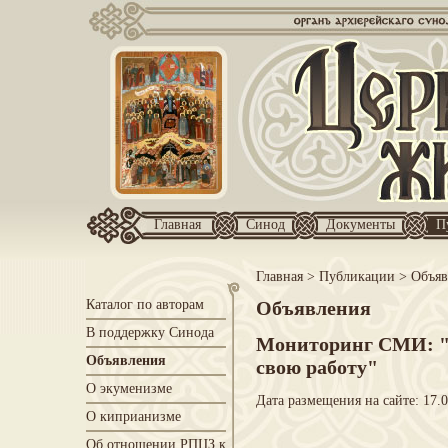
Главная
Синод
Документы
П
Главная
>
Публикации
>
Объяв
Каталог по авторам
Объявления
В поддержку Синода
Мониторинг СМИ: "
Объявления
свою работу"
О экуменизме
Дата размещения на сайте: 17.
О киприанизме
Об отношении РПЦЗ к