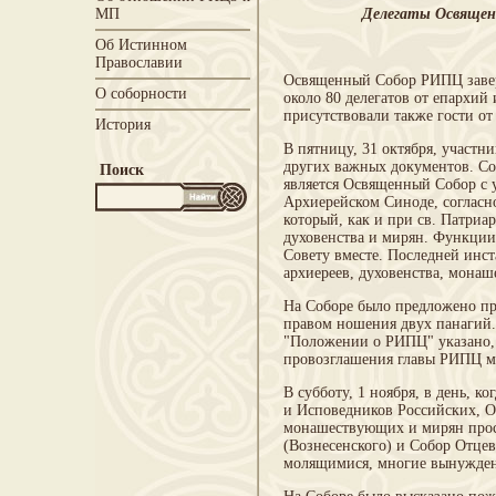
Делегаты Освященно
МП
Об Истинном
Православии
Освященный Собор РИПЦ заверщ
О соборности
около 80 делегатов от епархий
присутствовали также гости 
История
В пятницу, 31 октября, участ
других важных документов. С
Поиск
является Освященный Собор с 
Архиерейском Синоде, согласн
который, как и при св. Патриар
духовенства и мирян. Функции
Совету вместе. Последней инст
архиереев, духовенства, мона
На Соборе было предложено пр
правом ношения двух панагий. 
"Положении о РИПЦ" указано, 
провозглашения главы РИПЦ м
В субботу, 1 ноября, в день, 
и Исповедников Российских, О
монашествующих и мирян прос
(Вознесенского) и Собор Отце
молящимися, многие вынуждены 