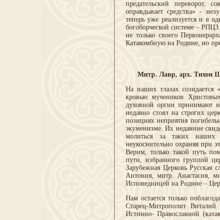
предательский переворот, 
оправдывает средства» - иезу
теперь уже реализуется и в о
богоборческой системе – РПЦЗ
не только своего Первоиерар
Катакомбную на Родине, но пре
Митр. Лавр, арх. Тихон Ш
На наших глазах созидается 
кровью мучеников Христовых
духовной оргии принимают ны
недавно стоял на строгих цер
позициях неприятия погибель
экуменизме. Их недавние свид
молиться за таких наших 
неукоснительно охраняя при э
Верим, только такой путь по
пути, избранного группой це
Зарубежная Церковь Русская с
Антония, митр. Анастасия, ми
Исповедницей на Родине – Цер
Нам остается только поблагод
Старец-Митрополит Виталий
Истинно- Православной (ката