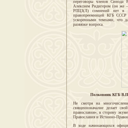
переговоры членов Синода 
Алексием Ридигером (он же – 
РПЦЗ(Л) сомнений нет в п
правопреемницей КГБ СССР 
ускоренными темпами, что д
развязке вопроса.
Полковник КГБ В.Пу
Не смотря на многочисленн
священноначалие делает сво
православия», в сторону экум
Православия и Истинно-Право
В ходе начинающихся официа