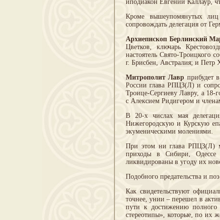
иподиакон Евгений Каллаур, ч
Кроме вышеупомянутых лиц 
сопровождать делегация от Гер
Архиепископ Берлинский Ма
Цветков, ключарь Крестовоз
настоятель Свято-Троицкого со
г. Брисбен, Австралия; и Петр
Митрополит Лавр
прибудет в
России глава РПЦЗ(Л) и сопр
Троице-Сергиеву Лавру, а 18-г
с Алексием Ридигером и члена
В 20-х числах мая делегаци
Нижегородскую и Курскую епа
экуменическими молениями.
При этом ни глава РПЦЗ(Л) м
приходы в Сибири, Одессе 
ликвидированы в угоду их нов
Подобного предательства и поз
Как свидетельствуют официа
точнее, унии – перешел в акти
пути к достижению полного 
стереотипы», которые, по их 