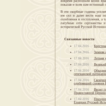
вовремя распознали козни вра
показав и всем нам истинный 
В эти скорбные годины усил
им сил и далее вести наш п
озлобления и отступления, а 
пагубные сети сергианства 
исторической Русской Истинно
Связанные новости
17.04.2016
Крестны
17.04.2016
Зимняя 
17.04.2016
Летняя 
17.04.2016
Великий
17.04.2016
Объедин
сергианской патриарх
17.04.2016
Скончал
одобрявший слияния 
17.04.2016
Визит г
Православной Церкви
17.04.2016
Праздно
Епархии Русской Ист