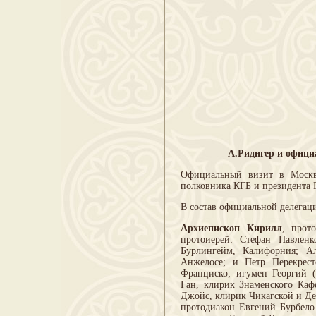
А.Ридигер и офици
Официальный визит в Москв
полковника КГБ и президента 
В состав официальной делега
Архиепископ Кирилл
, прот
протоиерей: Стефан Павленк
Бурлингейм, Калифорния; Ал
Анжелосе; и Петр Перекрест
Франциско; игумен Георгий 
Ган, клирик Знаменского Каф
Джойс, клирик Чикагской и Де
протодиакон Евгений Бурбело