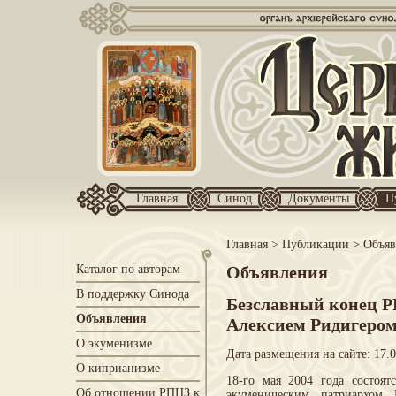
Главная
Синод
Документы
П
Главная
>
Публикации
>
Объяв
Каталог по авторам
Объявления
В поддержку Синода
Безславный конец Р
Объявления
Алекcием Ридигеро
О экуменизме
Дата размещения на сайте: 17.
О киприанизме
18-го мая 2004 года состоя
Об отношении РПЦЗ к
экуменическим патриархо