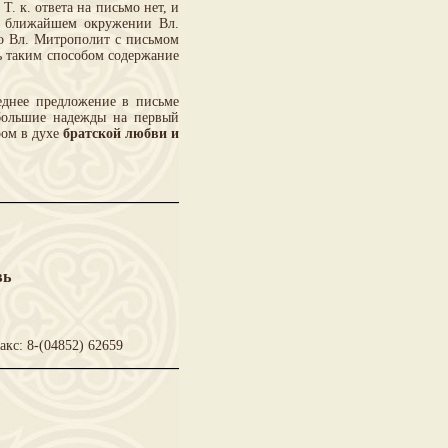
Т. к. ответа на письмо нет, и
 в ближайшем окружении Вл.
то Вл. Митрополит с письмом
ть таким способом содержание
еднее предложение в письме
«большие надежды на первый
ром в духе
братской любви и
вь
акс: 8-(04852) 62659