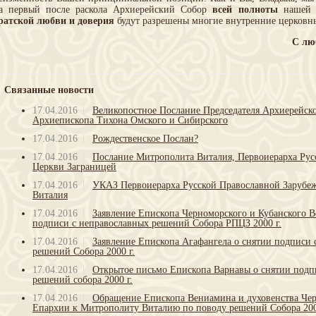
а первый после раскола Архиерейский Собор
всей полноты
нашей Ц
ратской любви и доверия
будут разрешены многие внутренние церковн
С лю
Связанные новости
17.04.2016
Великопостное Послание Председателя Архиерейс
Архиепископа Тихона Омского и Сибирского
17.04.2016
Рождественское Послан?
17.04.2016
Послание Митрополита Виталия, Первоиерарха Рус
Церкви Заграницей
17.04.2016
УКАЗ Первоиерарха Русской Православной Зарубе
Виталия
17.04.2016
Заявление Епископа Черноморского и Кубанского 
подписи с неправославных решений Собора РПЦЗ 2000 г.
17.04.2016
Заявление Епископа Агафангела о снятии подписи 
решений Собора 2000 г.
17.04.2016
Открытое письмо Епископа Варнавы о снятии подп
решений собора 2000 г.
17.04.2016
Обращение Епископа Вениамина и духовенства Че
Епархии к Митрополиту Виталию по поводу решений Собора 200