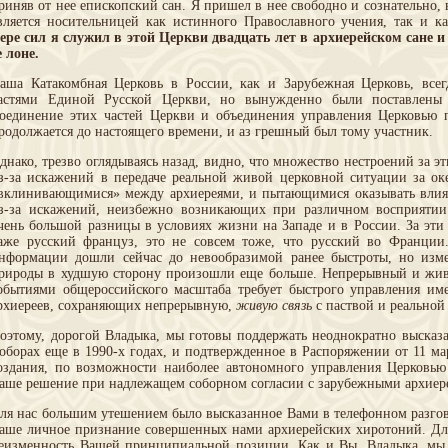
риняв от нее епископский сан. Я пришел в нее свободно и сознательно, 
вляется носительницей как истинного Православного учения, так и к
ере сил я служил в этой Церкви двадцать лет в архиерейском сане и
е лоне.
аша Катакомбная Церковь в России, как и Зарубежная Церковь, всег
астями Единой Русской Церкви, но вынужденно были поставлены 
оединение этих частей Церкви и объединения управления Церковью 
родолжается до настоящего времени, и аз грешный был тому участник.
днако, трезво оглядываясь назад, видно, что множество нестроений за э
з-за искажений в передаче реальной живой церковной ситуации за о
вклинивающимися» между архиереями, и пытающимися оказывать влия
з-за искажений, неизбежно возникающих при различном восприятии
чень большой разницы в условиях жизни на Западе и в России. За эти
аже русский француз, это не совсем тоже, что русский во Франции..
нформации дошли сейчас до невообразимой ранее быстроты, но изм
рироды в худшую сторону произошли еще больше. Непрерывный и жив
обытиями общероссийского масштаба требует быстрого управления им
рхиереев, сохраняющих непрерывную,
живую связь
с паствой и реальной
оэтому, дорогой Владыка, мы готовы поддержать неоднократно высказ
оборах еще в 1990-х годах, и подтвержденное в Распоряжении от 11 ма
оздания, по возможности наиболее автономного управления Церковью
аше решение при надлежащем соборном согласии с зарубежными архиер
ля нас большим утешением было высказанное Вами в телефонном разго
аше личное признание совершенных нами архиерейских хиротоний. Для
еизменность Вашей принципиальной позиции. Как и Вы, Владыка, мы