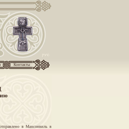
и
Контакты
Ц
лию
отправлено в Мансонвиль в