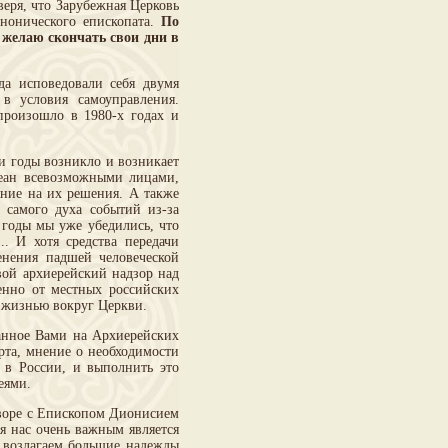
веря, что Зарубежная Церковь
анонического епископата.
По
 желаю скончать свои дни в
да исповедовали себя двумя
в условия самоуправления.
произошло в 1980-х годах и
ти годы возникло и возникает
кеан всевозможными лицами,
ние на их решения. А также
 самого духа событий из-за
 годы мы уже убедились, что
. И хотя средства передачи
енения падшей человеческой
ой архиерейский надзор над
енно от местных российских
 жизнью вокруг Церкви.
анное Вами на Архиерейских
рта, мнение о необходимости
 в России, и выполнить это
еями.
воре с Епископом Дионисием
 нас очень важным является
 возлагаем большие надежды