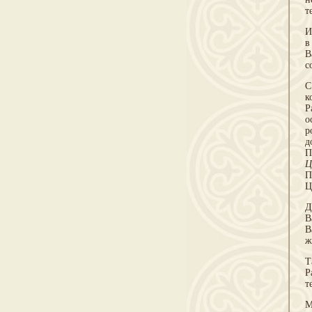
т
И
в
В
с
С
к
Р
о
р
д
П
Ц
П
Ц
Д
В
В
ж
Т
Р
т
М