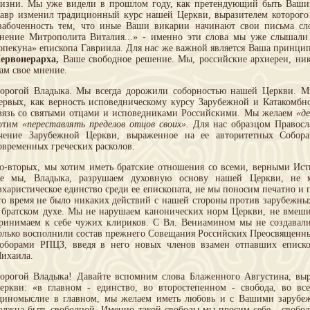
изни. Мы уже видели в прошлом году, как претендующий быть Ваши
авр изменил традиционный курс нашей Церкви, выразителем которого
забоченность тем, что иные Ваши викарии начинают свои письма сл
нение Митрополита Виталия...» - именно эти слова мы уже слышал
опекуна» епископа Гавриила. Для нас же важной является Ваша принци
ервоиерарха,
Ваше свободное решение. Мы, российские архиереи, ник
ам свое мнение.
орогой Владыка. Мы всегда дорожили соборностью нашей Церкви. М
ервых, как верность исповедническому курсу Зарубежной и Катакомбн
вязь со святыми отцами и исповедниками Российскими. Мы желаем
«д
отим
«переставлять пределов отцов своих».
Для нас образцом Правосл
чение Зарубежной Церкви, выраженное на ее авторитетных Собор
овременных греческих расколов.
о-вторых, мы хотим иметь братские отношения со всеми, верными Ис
е мы, Владыка, разрушаем духовную основу нашей Церкви, не 
вхаристическое единство среди ее епископата, не мы поносим печатно и п
то время не было никаких действий с нашей стороны против зарубежны
 братском духе. Мы не нарушаем канонических норм Церкви, не вмеши
ринимаем к себе чужих клириков. С Вл. Вениамином мы не создавали
олько восполнили состав прежнего Совещания Российских Преосвященн
оборами РПЦЗ, введя в него новых членов взамен отпавших еписко
ихаила.
орогой Владыка! Давайте вспомним слова Блаженного Августина, вы
еркви: «в главном - единство, во второстепенном - свобода, во в
диномыслие в главном, мы желаем иметь любовь и с Вашими зарубе
олжна быть свободной. Именно такой свободы мы просим себе - свобо