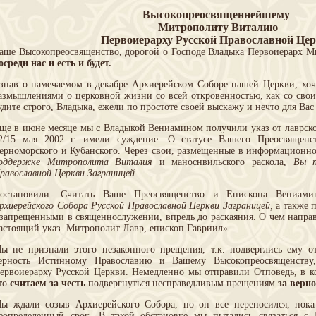
Высокопреосвященнейшему
Митрополиту Виталию
Первоиерарху Русской Православной Це
аше Высокопреосвященство, дорогой о Господе Владыка Первоиерарх 
осреди нас и есть и будет.
знав о намечаемом в декабре Архиерейском Соборе нашей Церкви, хоч
азмышлениями о церковной жизни со всей откровенностью, как со сво
удите строго, Владыка, ежели по простоте своей выскажу и нечто для Вас
ще в июне месяце мы с Владыкой Вениамином получили указ от лаврско
2/15 мая 2002 г. имели суждение: О статусе Вашего Преосвящен
ерноморского и Кубанского. Через свои, размещенные в информационно
оддержке Митрополита Виталия
и маноснвильского раскола,
Вы п
равославной Церкви Заграницей.
остановили: Считать Ваше Преосвященство и Епископа Вениам
рхиерейского Собора Русской Православной Церкви Заграницей,
а также 
 запрещенными в священнослужении, впредь до раскаяния. О чем напр
астоящий указ. Митрополит Лавр, епископ Гавриил».
ы не признали этого незаконного прещения, т.к. подверглись ему от
ерность Истинному Православию и Вашему Высокопреосвященству,
ервоиерарху Русской Церкви. Немедленно мы отправили Отповедь, в к
то
считаем за честь
подвергнуться несправедливым прещениям
за верн
ы ждали созыв Архиерейского Собора, но он все переносился, пок
еопределенный срок. В такой обстановке мы пытались связаться с