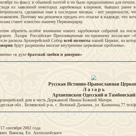
ентябре по факсу и обычной почтой и не было предназначено для печати. 
сходя из заявлений некоторых зарубежных клириков, бывших ранее
итрополита, сделанных ими в последние месяцы, - нет уверенности, ч
знакомлен. Поэтому мы решаемся предать его огласке в надежде, что хо
исьма станет известно нашему Первоиерарху.
отим обратить особое внимание наших зарубежных собратий на посл
рхиеп. Лазаря: Российские Преосвященные по-прежнему возлагают 
осле раскола Архиерейский Собор
всей полноты
нашей Церкви, на кото
оверия
будут разрешены многие внутренние церковные проблемы».
менно «в духе
братской любви и доверия»
Русская Истинно-Православная Церко
Л а з а р ь
Архиепископ Одесский и Тамбовский
рхиерейский дом в честь Державной Иконы Божией Матери.
десская обл., Беляевский р-н, с. Великий Дальник, ул. Калинина,77 тел/ф
/17 сентября 2002 года
вмч. Вавилы, Еп. Антиохийского