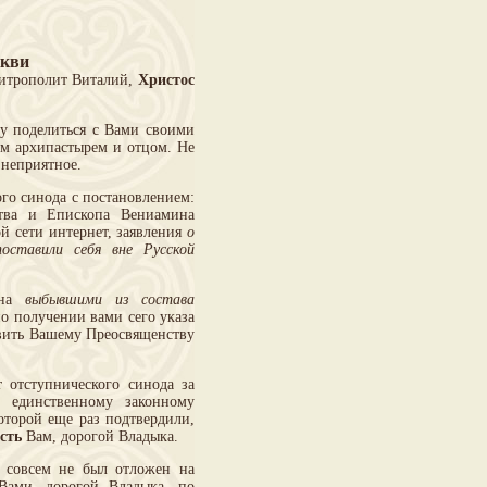
ркви
Митрополит Виталий,
Христос
у поделиться с Вами своими
им архипастырем и отцом. Не
 неприятное.
го синода с постановлением:
ства и Епископа Вениамина
й сети интернет, заявления
о
оставили себя вне Русской
ина
выбывшими из состава
по получении вами сего указа
авить Вашему Преосвященству
 отступнического синода за
 единственному законному
оторой еще раз подтвердили,
ость
Вам, дорогой Владыка.
а совсем не был отложен на
 Вами, дорогой Владыка, по