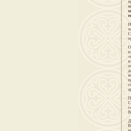
п
я
м
е
Н
ч
С
п
О
и
«
и
о
д
и
п
с
а
П
С
с
В
Д
В
н