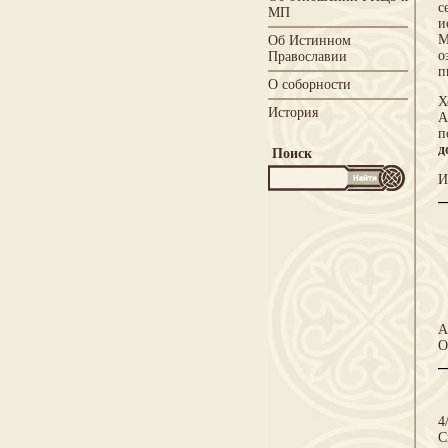
с
МП
и
М
Об Истинном
о
Православии
п
О соборности
Х
История
А
п
д
Поиск
И
А
О
4
С