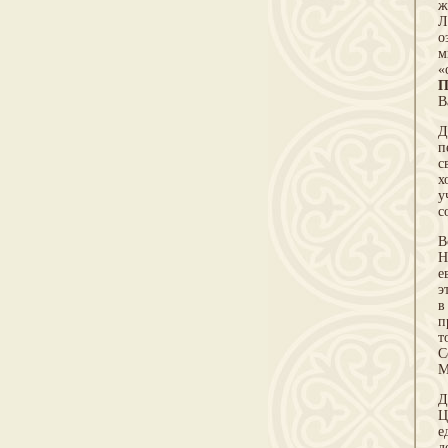
ж
Л
о
м
«
П
В
Д
п
с
х
у
с
В
Н
е
э
в
п
т
С
М
Д
Ц
е
д