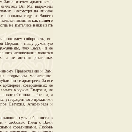
м Заместителем архиепископ
 являетесь Вы. Мы выражаем
овами: «несмотря на личное
и в прошлом году от Вашего
пиальная позиция как
нашего
огда не пытались навязывать
ы понимаем соборность, во-
ой Церкви, - нашу духовную
ержать то, что имеем»
и не
авного исповедания является
ах, а не мнения различных
тинному Православию и Вам.
мы подрываем молитвенно-
ублично ее архиереев. За все
х архиереев, совершенных не
ваемся в чужие Епархии, не
 нового Синода в России, а
ых, утвержденного прежними
пов Евтихия, Агафангела и
ражающие суть соборности в
сем - любовь». Имея с Вами
жными соратниками. Любовь
дного управления по канонам