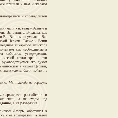
орые пришли к нам и желают
авноправной и справедливой
принимали как
вынужденные
и
ми. Вспомните, Владыка, как
я и Вл. Вениамин умоляли Вас
усской Церкви. Также и Ваши
зведение викарного епископа
ризнаем как необходимые в
ем соборном утверждении.
нической точки зрения эти
 руководствуемся его духом
ь епископат в нашей Церкви,
ом, вынуждены были пойти на
ацию.
Мы никогда не дерзнули
в-архиереев российских и
ризнании, а не судом над
идание
, а
не разорение
.
ископ Лазарь, обратился к
ку с ее архиереями, а затем