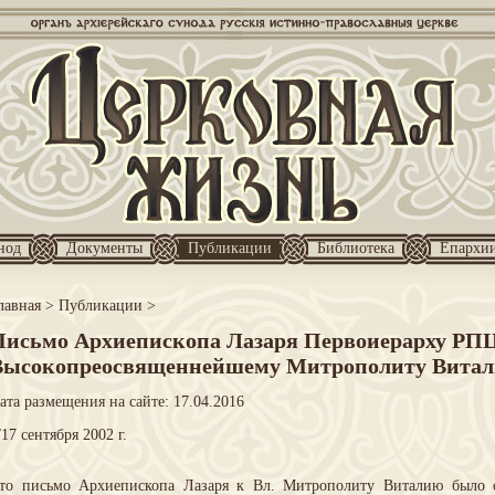
нод
Документы
Публикации
Библиотека
Епархи
лавная
>
Публикации
>
Письмо Архиепископа Лазаря Первоиерарху РП
Высокопреосвященнейшему Митрополиту Вита
ата размещения на сайте: 17.04.2016
/17 сентября 2002 г.
то письмо Архиепископа Лазаря к Вл. Митрополиту Виталию было 