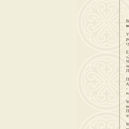
В
п
У
р
с
Е
«
Ч
п
П
П
А
-
н
М
в
П
ч
М
н