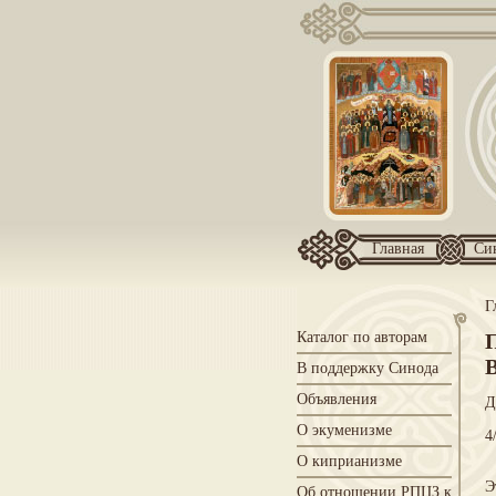
Главная
Си
Г
Каталог по авторам
В поддержку Синода
Объявления
Д
О экуменизме
4
О киприанизме
Э
Об отношении РПЦЗ к