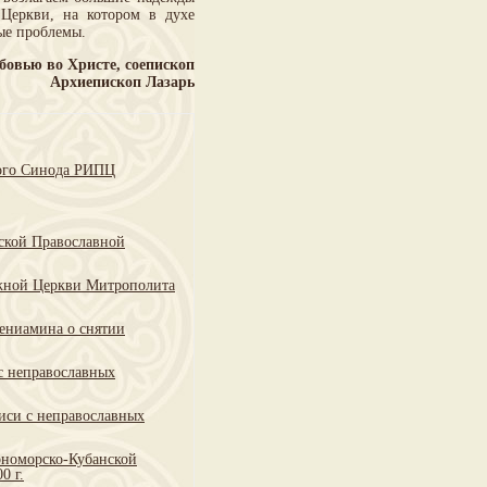
еркви, на котором в духе
ые проблемы.
бовью во Христе, соепископ
Архиепископ Лазарь
кого Синода РИПЦ
ской Православной
жной Церкви Митрополита
Вениамина о снятии
с неправославных
иси с неправославных
рноморско-Кубанской
0 г.