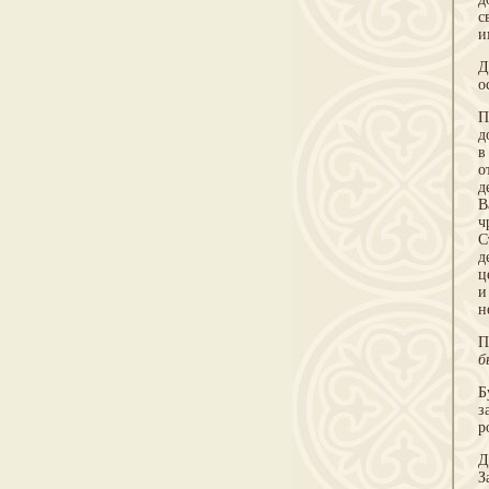
с
и
Д
о
П
д
в
о
д
В
ч
С
д
ц
и
н
П
б
Б
з
р
Д
З