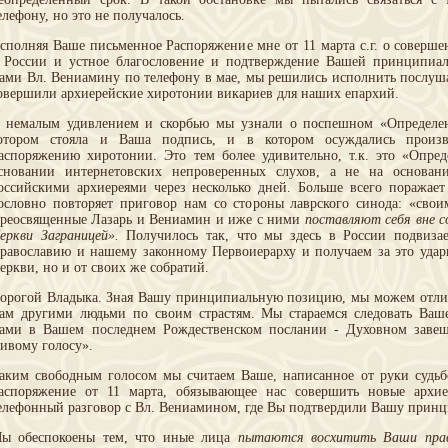
елефону, но это не получалось.
сполняя Ваше письменное Распоряжение мне от 11 марта с.г. о соверш
 России и устное благословение и подтверждение Вашей принципиа
ами Вл. Вениамину по телефону в мае, мы решились исполнить послуш
овершили архиерейские хиротонии викариев для наших епархий.
 немалым удивлением и скорбью мы узнали о поспешном «Определении
отором стояла и Ваша подпись, и в котором осуждались прои
аспоряжению хиротонии. Это тем более удивительно, т.к. это «Опред
сновании интернетовских непроверенных слухов, а не на основан
оссийскими архиереями через несколько дней. Больше всего поражает
ословно повторяет приговор нам со стороны лаврского синода: «сво
реосвященные Лазарь и Вениамин и иже с ними
поставляют себя вне с
еркви Заграницей».
Получилось так, что мы здесь в России подвиза
равославию и нашему законному Первоиерарху и получаем за это удар
еркви, но и от своих же собратий.
орогой Владыка. Зная Вашу принципиальную позицию, мы можем отличи
ам другими людьми по своим страстям. Мы стараемся следовать Ва
ами в Вашем последнем Рождественском послании - Духовном завещ
ивому голосу».
аким свободным голосом мы считаем Ваше, написанное от руки судьб
аспоряжение от 11 марта, обязывающее нас совершить новые архи
елефонный разговор с Вл. Вениамином, где Вы подтвердили Вашу прин
ы обеспокоены тем, что иные лица
пытаются восхитить Ваши прав