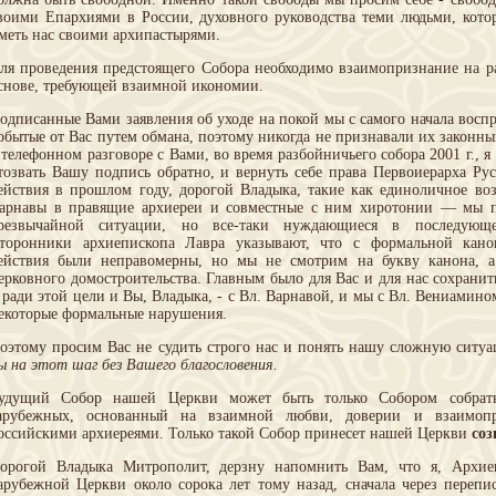
воими Епархиями в России, духовного руководства теми людьми, кот
меть нас своими архипастырями.
ля проведения предстоящего Собора необходимо взаимопризнание на р
снове, требующей взаимной икономии.
одписанные Вами заявления об уходе на покой мы с самого начала вос
обытые от Вас путем обмана, поэтому никогда не признавали их законны
 телефонном разговоре с Вами, во время разбойничьего собора 2001 г., 
тозвать Вашу подпись обратно, и вернуть себе права Первоиерарха Р
ействия в прошлом году, дорогой Владыка, такие как единоличное во
арнавы в правящие архиереи и совместные с ним хиротонии — мы п
резвычайной ситуации, но все-таки нуждающиеся в последующ
торонники архиепископа Лавра указывают, что с формальной кано
ействия были неправомерны, но мы не смотрим на букву канона, а
ерковного домостроительства. Главным было для Вас и для нас сохранит
 ради этой цели и Вы, Владыка, - с Вл. Варнавой, и мы с Вл. Вениамин
екоторые формальные нарушения.
оэтому просим Вас не судить строго нас и понять нашу сложную ситу
ы на этот шаг без Вашего благословения.
удущий Собор нашей Церкви может быть только Собором собратье
арубежных, основанный на взаимной любви, доверии и взаимоп
оссийскими архиереями. Только такой Собор принесет нашей Церкви
соз
орогой Владыка Митрополит, дерзну напомнить Вам, что я, Архиеп
арубежной Церкви около сорока лет тому назад, сначала через перепис