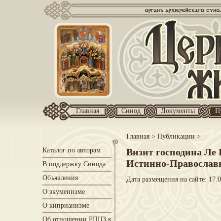
Главная
Синод
Документы
П
Главная
>
Публикации
>
Каталог по авторам
Визит господина Ле
Истинно-Православ
В поддержку Синода
Объявления
Дата размещения на сайте: 17.
О экуменизме
О киприанизме
Об отношении РПЦЗ к