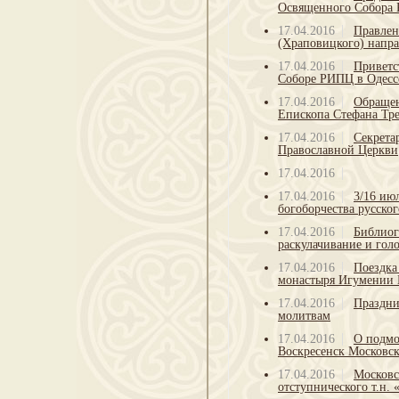
Освященного Собора 
17.04.2016
Правлен
(Храповицкого) напр
17.04.2016
Приветс
Соборе РИПЦ в Одесс
17.04.2016
Обращен
Епископа Стефана Тр
17.04.2016
Секрета
Православной Церкви
17.04.2016
17.04.2016
3/16 ию
богоборчества русског
17.04.2016
Библиог
раскулачивание и гол
17.04.2016
Поездка
монастыря Игумении 
17.04.2016
Праздни
молитвам
17.04.2016
О подмо
Воскресенск Московск
17.04.2016
Московс
отступнического т.н. 