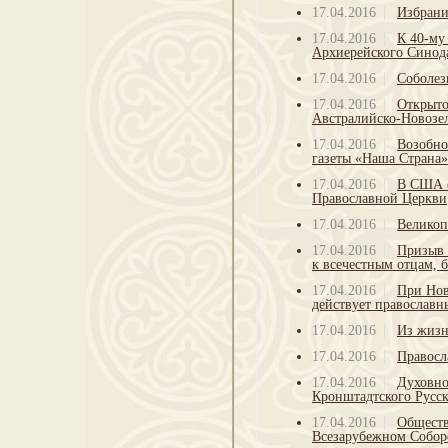
17.04.2016
Избрани
17.04.2016
К 40-му
Архиерейского Синод
17.04.2016
Соболез
17.04.2016
Открыто
Австралийско-Новозе
17.04.2016
Возобно
газеты «Наша Страна»
17.04.2016
В США о
Православной Церкви
17.04.2016
Великоп
17.04.2016
Призыв 
к всечестным отцам, б
17.04.2016
При Нов
действует православ
17.04.2016
Из жизн
17.04.2016
Правосл
17.04.2016
Духовно
Кронштадтского Русс
17.04.2016
Обществ
Всезарубежном Собор