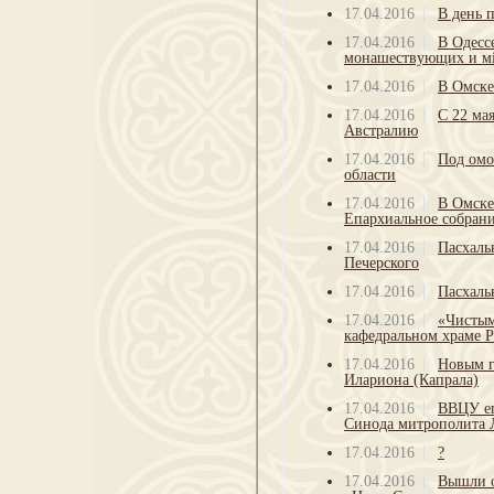
17.04.2016
В день 
17.04.2016
В Одесс
монашествующих и мi
17.04.2016
В Омске
17.04.2016
С 22 ма
Австралию
17.04.2016
Под омо
области
17.04.2016
В Омске
Епархиальное собран
17.04.2016
Пасхаль
Печерского
17.04.2016
Пасхаль
17.04.2016
«Чистым
кафедральном храме Р
17.04.2016
Новым г
Илариона (Капрала)
17.04.2016
ВВЦУ еп
Синода митрополита 
17.04.2016
?
17.04.2016
Вышли о