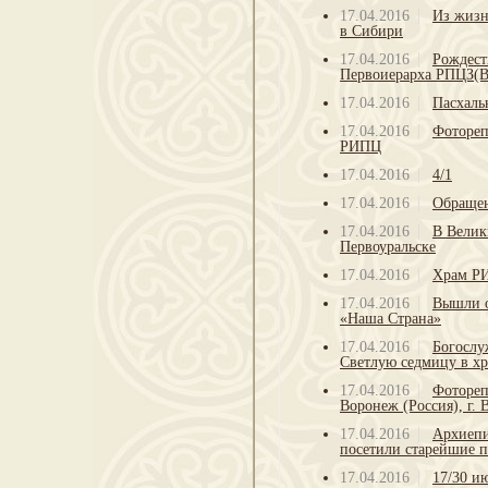
17.04.2016
Из жизн
в Сибири
17.04.2016
Рождест
Первоиерарха РПЦЗ(В
17.04.2016
Пасхаль
17.04.2016
Фотореп
РИПЦ
17.04.2016
4/1
17.04.2016
Обращен
17.04.2016
В Велик
Первоуральске
17.04.2016
Храм РИ
17.04.2016
Вышли о
«Наша Страна»
17.04.2016
Богослу
Светлую седмицу в хр
17.04.2016
Фотореп
Воронеж (Россия), г.
17.04.2016
Архиепи
посетили старейшие 
17.04.2016
17/30 и