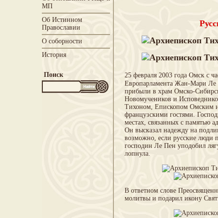
МП
Об Истинном
Русс
Православии
О соборности
История
Поиск
25 февраля 2003 года Омск с 
Европарламента Жан-Мари Ле П
прибыли в храм Омско-Сибирс
Новомучеников и Исповеднико
Тихоном, Епископом Омским и 
французскими гостями. Господи
местах, связанных с памятью а
Он высказал надежду на подли
возможно, если русские люди 
господин Ле Пен уподобил лягу
лопнула.
В ответном слове Преосвященн
молитвы и подарил икону Свят