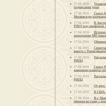
17.04.2016
Управля
подписания унии
17.04.2016
Синод М
Московскую патриарх
17.04.2016
В Австр
РПЦЗ под омофором 
17.04.2016
Истинно
инициативе МП начал
17.04.2016
Обращен
17.04.2016
Секрета
вместе с Управляющи
17.04.2016
Пасхаль
РИПЦ
17.04.2016
Синод Р
кампанию клеветы пр
17.04.2016
Пасхаль
РИПЦ
17.04.2016
От кого
17.04.2016
В США с
17.04.2016
В г. Мо
община во главе с ие