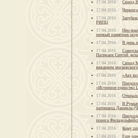
17.04.2016
Синод 
17.04.2016
Черниго
17.04.2016
Зарубеж
РИПЦ
17.04.2016
Нео-язы
первый памятник родо
17.04.2016
В день 
17.04.2016
Советск
Патриарх Сергий дела
17.04.2016
Синод М
викарием московского
17.04.2016
«Акт ве
17.04.2016
Председ
«Истинное единство Ц
17.04.2016
Открылс
17.04.2016
В Румын
патриарха Даниила (Ч
17.04.2016
Председ
порога Филадельфийс
17.04.2016
Кому пр
17.04.2016
Еще одн