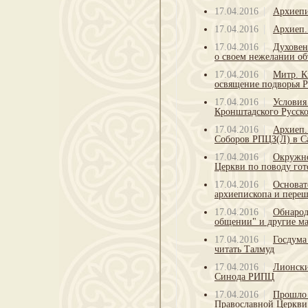
17.04.2016
Архиепи
17.04.2016
Архиеп.
17.04.2016
Духовен
о своем нежелании об
17.04.2016
Митр. К
освящение подворья 
17.04.2016
Условия
Кронштадского Русск
17.04.2016
Архиеп.
Соборов РПЦЗ(Л) в С
17.04.2016
Окружно
Церкви по поводу го
17.04.2016
Основат
архиепископа и переш
17.04.2016
Обнарод
общении" и другие м
17.04.2016
Госдума
читать Талмуд
17.04.2016
Лионски
Синода РИПЦ
17.04.2016
Прошло 
Православной Церкви