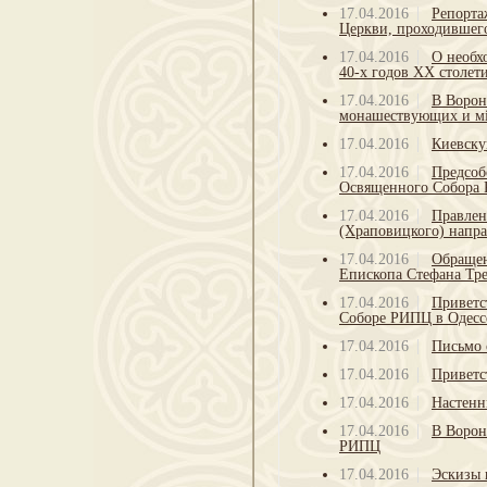
17.04.2016
Репорта
Церкви, проходившего 
17.04.2016
О необх
40-х годов ХХ столет
17.04.2016
В Ворон
монашествующих и м
17.04.2016
Киевску
17.04.2016
Предсоб
Освященного Собора 
17.04.2016
Правлен
(Храповицкого) напр
17.04.2016
Обращен
Епископа Стефана Тр
17.04.2016
Приветс
Соборе РИПЦ в Одесс
17.04.2016
Письмо 
17.04.2016
Приветс
17.04.2016
Настенн
17.04.2016
В Ворон
РИПЦ
17.04.2016
Эскизы 