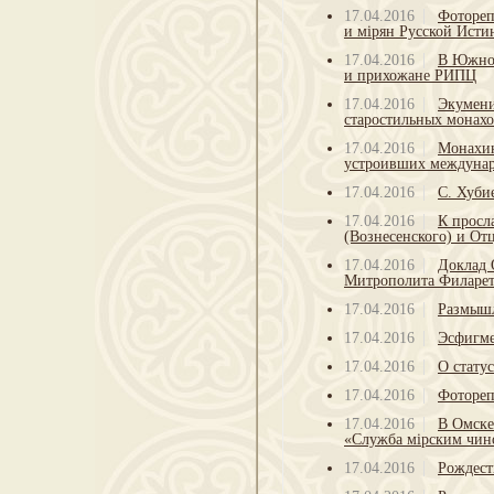
17.04.2016
Фотореп
и мiрян Русской Ист
17.04.2016
В Южной
и прихожане РИПЦ
17.04.2016
Экумени
старостильных монах
17.04.2016
Монахин
устроивших междунар
17.04.2016
С. Хуби
17.04.2016
К просл
(Вознесенского) и О
17.04.2016
Доклад 
Митрополита Филарет
17.04.2016
Размышл
17.04.2016
Эсфигме
17.04.2016
О стату
17.04.2016
Фотореп
17.04.2016
В Омске
«Служба мiрским чин
17.04.2016
Рождест