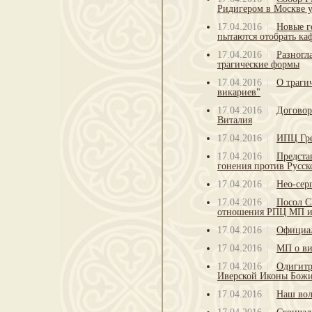
Ридигером в Москве у
17.04.2016
Новые г
пытаются отобрать к
17.04.2016
Разногл
трагические формы
17.04.2016
О траги
викариев"
17.04.2016
Договор
Виталия
17.04.2016
ИПЦ Гр
17.04.2016
Предста
гонения против Русс
17.04.2016
Нео-сер
17.04.2016
Посол С
отношения РПЦ МП и
17.04.2016
Официа
17.04.2016
МП о ви
17.04.2016
Одигитр
Иверской Иконы Божи
17.04.2016
Наш вол