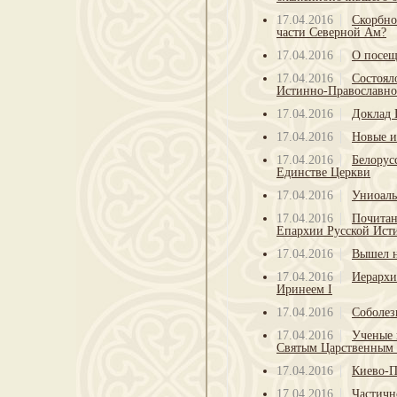
17.04.2016
Скорбно
части Северной Ам?
17.04.2016
О посещ
17.04.2016
Состоял
Истинно-Православно
17.04.2016
Доклад 
17.04.2016
Новые и
17.04.2016
Белорус
Единстве Церкви
17.04.2016
Униоаль
17.04.2016
Почитан
Епархии Русской Ист
17.04.2016
Вышел н
17.04.2016
Иерархи
Иринеем I
17.04.2016
Соболез
17.04.2016
Ученые 
Святым Царственным
17.04.2016
Киево-П
17.04.2016
Частичн