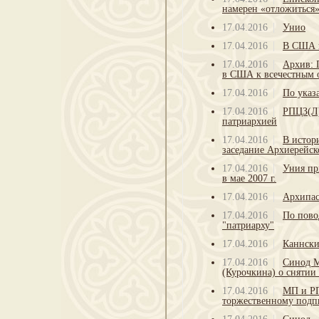
намерен «отложиться
17.04.2016
Унио
17.04.2016
В США 
17.04.2016
Архив: 
в США к всечестным о
17.04.2016
По указ
17.04.2016
РПЦЗ(Л)
патриархией
17.04.2016
В истор
заседание Архиерейс
17.04.2016
Уния пр
в мае 2007 г.
17.04.2016
Архипас
17.04.2016
По пово
"патриарху"
17.04.2016
Каннски
17.04.2016
Синод М
(Курочкина) о снятии
17.04.2016
МП и РП
торжественному под