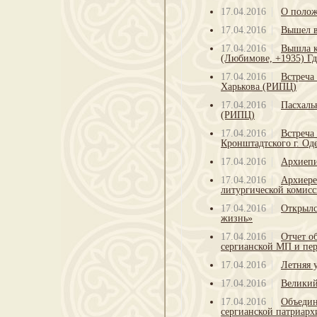
17.04.2016
О полож
17.04.2016
Вышел в
17.04.2016
Вышла 
(Любимове, +1935) Г
17.04.2016
Встреча
Харькова (РИПЦ)
17.04.2016
Пасхаль
(РИПЦ)
17.04.2016
Встреча
Кронштадтского г. Од
17.04.2016
Архиепи
17.04.2016
Архиере
литургической комис
17.04.2016
Открылс
жизнь»
17.04.2016
Отчет о
сергианской МП и пер
17.04.2016
Летняя 
17.04.2016
Великий
17.04.2016
Объедин
сергианской патриарх