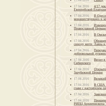
17.04.2016
Синод
17.04.2016
4/17 де
Европейской Епархии
17.04.2016
В Одесс
монашествующих и мi
17.04.2016
Извещен
Православной Церкви 
17.04.2016
В Омске
17.04.2016
Обращен
синоду митр. Лавра и
17.04.2016
Передач
добровольной духовн
17.04.2016
Визит в
Сибирского
17.04.2016
Открыто
Зарубежной Церкви
17.04.2016
Великий
17.04.2016
В США п
главе с настоятелем 
17.04.2016
Заявлен
17.04.2016
Прошени
РИПЦ Архиепископа 