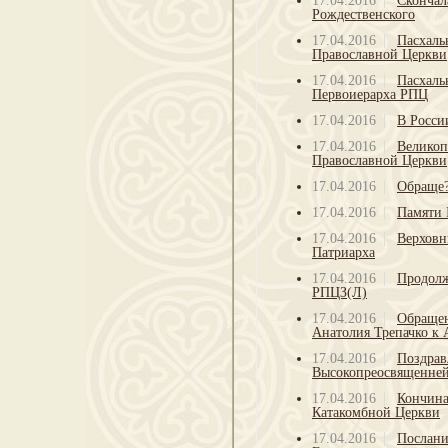
17.04.2016
Скончал
Рождественского
17.04.2016
Пасхаль
Православной Церкви
17.04.2016
Пасхаль
Первоиерарха РПЦ
17.04.2016
В Росси
17.04.2016
Великоп
Православной Церкви
17.04.2016
Обраще
17.04.2016
Памяти 
17.04.2016
Верховн
Патриарха
17.04.2016
Продолж
РПЦЗ(Л)
17.04.2016
Обращен
Анатолия Трепачко к
17.04.2016
Поздрав
Высокопреосвященне
17.04.2016
Кончина
Катакомбной Церкви
17.04.2016
Послани