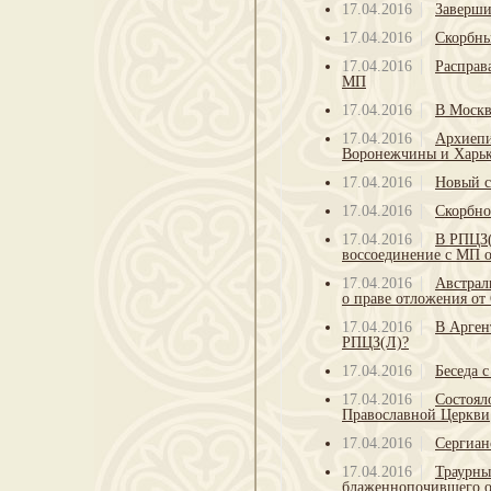
17.04.2016
Заверши
17.04.2016
Cкорбны
17.04.2016
Расправ
МП
17.04.2016
В Москв
17.04.2016
Архиепи
Воронежчины и Харь
17.04.2016
Новый с
17.04.2016
Скорбно
17.04.2016
В РПЦЗ(
воссоединение с МП о
17.04.2016
Австрал
о праве отложения от
17.04.2016
В Арген
РПЦЗ(Л)?
17.04.2016
Беседа 
17.04.2016
Состоял
Православной Церкви
17.04.2016
Сергиан
17.04.2016
Траурны
блаженнопочившего о