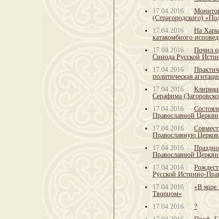
17.04.2016
Монитор
(Страгородского) «П
17.04.2016
На Харь
катакомбного исповед
17.04.2016
Почил о
Синода Русской Исти
17.04.2016
Практич
политическая агитаци
17.04.2016
Клирики
Серафима (Загоровск
17.04.2016
Состоял
Православной Церкви
17.04.2016
Совмест
Православную Церков
17.04.2016
Праздно
Православной Церкви 
17.04.2016
Рождест
Русской Истинно-Пра
17.04.2016
«В мiре
Творцом»
17.04.2016
?