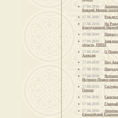
17.04.2016
Архиепи
Божией Матери посет
17.04.2016
Рождест
17.04.2016
На Рожд
Благоухающей Иконой
17.04.2016
Приход 
17.04.2016
Заявлен
область, РИПЦ
17.04.2016
О Право
Алексия
17.04.2016
Под Ана
17.04.2016
Председ
17.04.2016
Великоп
Истинно-Православно
17.04.2016
Состоял
Греции
17.04.2016
Скончал
17.04.2016
Главный
17.04.2016
Архипас
Европейской Епархи