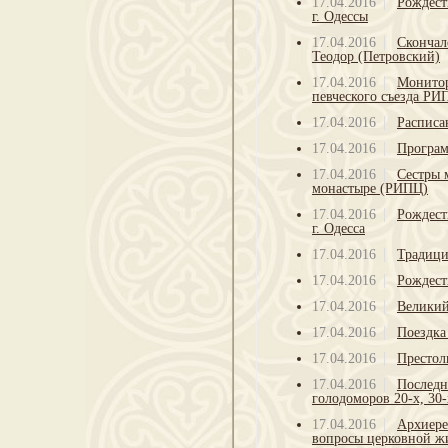
17.04.2016
Рождест
г. Одессы
17.04.2016
Скончал
Теодор (Петровский)
17.04.2016
Монитор
певческого съезда РИ
17.04.2016
Расписа
17.04.2016
Програм
17.04.2016
Сестры 
монастыре (РИПЦ)
17.04.2016
Рождест
г. Одесса
17.04.2016
Традици
17.04.2016
Рождест
17.04.2016
Великий
17.04.2016
Поездка
17.04.2016
Престол
17.04.2016
Последн
голодоморов 20-х, 30-х
17.04.2016
Архиере
вопросы церковной ж