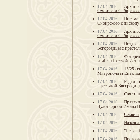
17.04.2016
Архипас
Омского и Сибирског
17.04.2016
Письмо 
Сибирского Епископу
17.04.2016
Архипас
Омского и Сибирског
17.04.2016
Поздрав
Богородицы с престо
17.04.2016
Фотореп
и мiрян Русской Ист
17.04.2016
12/25 с
Митрополита Виталия
17.04.2016
Редкий 
Пресвятой Богороди
17.04.2016
Святота
17.04.2016
Праздни
Чудотворной Иконы П
17.04.2016
Секрета
17.04.2016
Начался
17.04.2016
"Les ami
17.04.2016
Председ