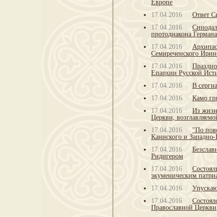
Европе
17.04.2016
Ответ С
17.04.2016
Синодал
протодиакона Герман
17.04.2016
Архипас
Семиреченского Ирин
17.04.2016
Праздно
Епархии Русской Ист
17.04.2016
В серги
17.04.2016
Камо г
17.04.2016
Из жизн
Церкви, возглавляем
17.04.2016
"По пов
Каннского и Западно-
17.04.2016
Безслав
Ридигером
17.04.2016
Состоял
экуменическим патри
17.04.2016
Упуска
17.04.2016
Состоял
Православной Церкви