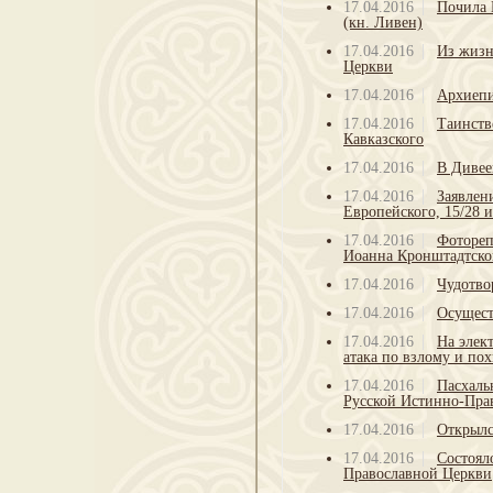
17.04.2016
Почила 
(кн. Ливен)
17.04.2016
Из жизн
Церкви
17.04.2016
Архиепи
17.04.2016
Таинств
Кавказского
17.04.2016
В Дивее
17.04.2016
Заявлен
Европейского, 15/28 и
17.04.2016
Фотореп
Иоанна Кронштадтског
17.04.2016
Чудотво
17.04.2016
Осущест
17.04.2016
На элек
атака по взлому и п
17.04.2016
Пасхаль
Русской Истинно-Пра
17.04.2016
Открылс
17.04.2016
Состоял
Православной Церкви