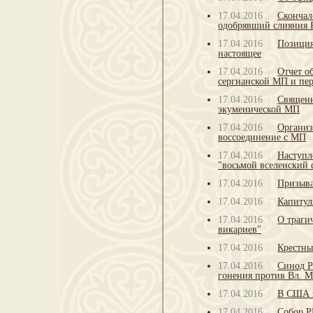
17.04.2016
Скончал
одобрявший слияния 
17.04.2016
Позиция
настоящее
17.04.2016
Отчет о
сергианской МП и пер
17.04.2016
Священн
экуменической МП
17.04.2016
Организ
воссоединение с МП
17.04.2016
Наступл
"восьмой вселенский 
17.04.2016
Призыва
17.04.2016
Капитул
17.04.2016
О траги
викариев"
17.04.2016
Крестны
17.04.2016
Синод Р
гонения против Вл. 
17.04.2016
В США з
17.04.2016
Собор Р