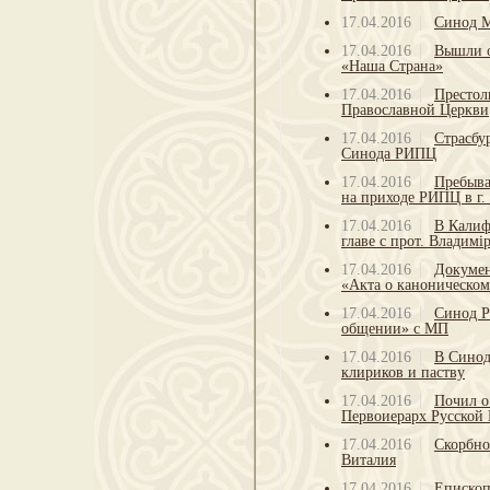
17.04.2016
Синод М
17.04.2016
Вышли о
«Наша Страна»
17.04.2016
Престол
Православной Церкви
17.04.2016
Страсбу
Синода РИПЦ
17.04.2016
Пребыва
на приходе РИПЦ в г.
17.04.2016
В Калиф
главе с прот. Влади
17.04.2016
Докумен
«Акта о каноническо
17.04.2016
Синод Р
общении» с МП
17.04.2016
В Синод
клириков и паству
17.04.2016
Почил о
Первоиерарх Русской
17.04.2016
Скорбно
Виталия
17.04.2016
Епископ