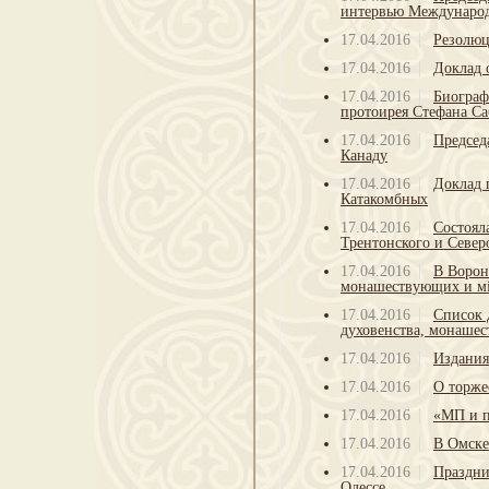
интервью Международ
17.04.2016
Резолюц
17.04.2016
Доклад 
17.04.2016
Биограф
протоирея Стефана С
17.04.2016
Председ
Канаду
17.04.2016
Доклад 
Катакомбных
17.04.2016
Состоял
Трентонского и Севе
17.04.2016
В Ворон
монашествующих и м
17.04.2016
Список 
духовенства, монаше
17.04.2016
Издания
17.04.2016
О торже
17.04.2016
«МП и п
17.04.2016
В Омске
17.04.2016
Праздни
Одессе