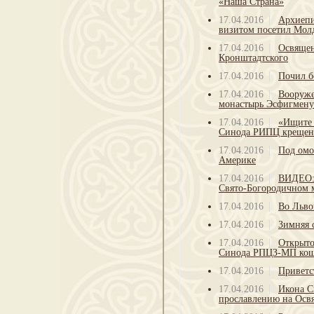
«Наша Страна»
17.04.2016
Архиепи
визитом посетил Мол
17.04.2016
Освящен
Кронштадтского
17.04.2016
Почил б
17.04.2016
Вооруже
монастырь Эсфигмену
17.04.2016
«Ищите 
Синода РИПЦ крещены
17.04.2016
Под омо
Америке
17.04.2016
ВИДЕО: 
Свято-Богородичном
17.04.2016
Во Льво
17.04.2016
Зимняя 
17.04.2016
Открыто
Синода РПЦЗ-МП кощу
17.04.2016
Приветс
17.04.2016
Икона С
прославлению на Ос